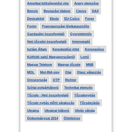
Amerikai költségvetési vita
Arany elemzése
Benzin
Beutazási tilalom
Ciprus
DAX
Devizahitel
Ebola
EU-Csúcs
Forex
Forint
Franciaországi légikatasztrófa
Gazdasági összefoglaló
Gyorsjelentés
Heti tőzsdei összefoglaló
Internetadó
Iszlám Állam
Kereskedési ötlet
Koronavírus
Külföldi sajtó Magyarországról
Lottó
Magyar Telekom
Magyar tőzsde
MNB
MOL
Mol-INA-ügy
Olaj
Olasz választás
Oroszország
OTP
Richter
Szíriai polgárháború
Technikai elemzés
Tőzsde - Heti összefoglaló
Tőzsdenyitás
Tőzsde nyitás előtti várakozás
Tőzsdezárás
Ukrajna
Ukrajnai háború
Ukrán válság
Önkormányzat 2014
Ötletbörze