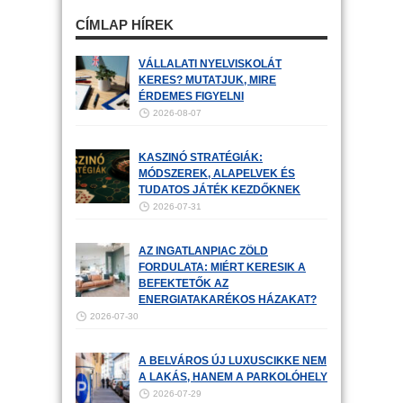
CÍMLAP HÍREK
VÁLLALATI NYELVISKOLÁT
KERES? MUTATJUK, MIRE
ÉRDEMES FIGYELNI
2026-08-07
KASZINÓ STRATÉGIÁK:
MÓDSZEREK, ALAPELVEK ÉS
TUDATOS JÁTÉK KEZDŐKNEK
2026-07-31
AZ INGATLANPIAC ZÖLD
FORDULATA: MIÉRT KERESIK A
BEFEKTETŐK AZ
ENERGIATAKARÉKOS HÁZAKAT?
2026-07-30
A BELVÁROS ÚJ LUXUSCIKKE NEM
A LAKÁS, HANEM A PARKOLÓHELY
2026-07-29