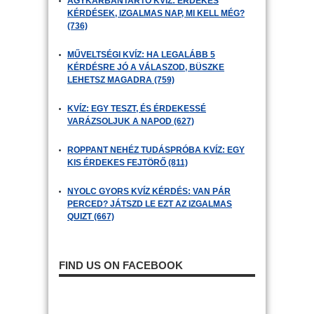
AGYKARBANTARTÓ KVÍZ: ÉRDEKES
KÉRDÉSEK, IZGALMAS NAP, MI KELL MÉG?
(736)
MŰVELTSÉGI KVÍZ: HA LEGALÁBB 5
KÉRDÉSRE JÓ A VÁLASZOD, BÜSZKE
LEHETSZ MAGADRA (759)
KVÍZ: EGY TESZT, ÉS ÉRDEKESSÉ
VARÁZSOLJUK A NAPOD (627)
ROPPANT NEHÉZ TUDÁSPRÓBA KVÍZ: EGY
KIS ÉRDEKES FEJTÖRŐ (811)
NYOLC GYORS KVÍZ KÉRDÉS: VAN PÁR
PERCED? JÁTSZD LE EZT AZ IZGALMAS
QUIZT (667)
FIND US ON FACEBOOK