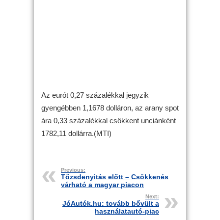
Az eurót 0,27 százalékkal jegyzik
gyengébben 1,1678 dolláron, az arany spot
ára 0,33 százalékkal csökkent unciánként
1782,11 dollárra.(MTI)
Previous:
Tőzsdenyitás előtt – Csökkenés
várható a magyar piacon
Next:
JóAutók.hu: tovább bővült a
használatautó-piac