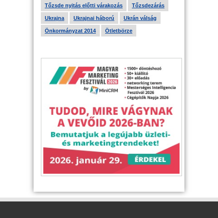
Tőzsde nyitás előtti várakozás
Tőzsdezárás
Ukrajna
Ukrajnai háború
Ukrán válság
Önkormányzat 2014
Ötletbörze