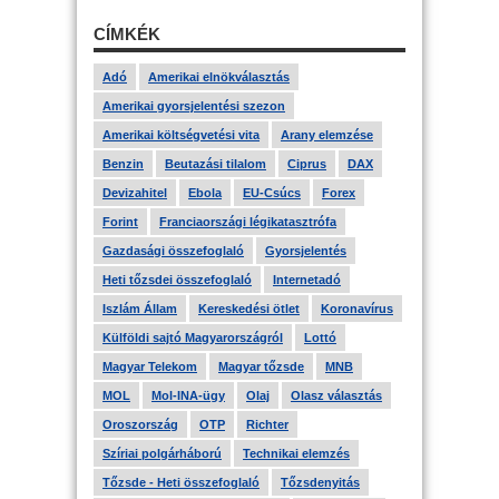
CÍMKÉK
Adó
Amerikai elnökválasztás
Amerikai gyorsjelentési szezon
Amerikai költségvetési vita
Arany elemzése
Benzin
Beutazási tilalom
Ciprus
DAX
Devizahitel
Ebola
EU-Csúcs
Forex
Forint
Franciaországi légikatasztrófa
Gazdasági összefoglaló
Gyorsjelentés
Heti tőzsdei összefoglaló
Internetadó
Iszlám Állam
Kereskedési ötlet
Koronavírus
Külföldi sajtó Magyarországról
Lottó
Magyar Telekom
Magyar tőzsde
MNB
MOL
Mol-INA-ügy
Olaj
Olasz választás
Oroszország
OTP
Richter
Szíriai polgárháború
Technikai elemzés
Tőzsde - Heti összefoglaló
Tőzsdenyitás