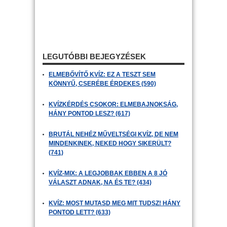
LEGUTÓBBI BEJEGYZÉSEK
ELMEBŐVÍTŐ KVÍZ: EZ A TESZT SEM
KÖNNYŰ, CSERÉBE ÉRDEKES (590)
KVÍZKÉRDÉS CSOKOR: ELMEBAJNOKSÁG,
HÁNY PONTOD LESZ? (617)
BRUTÁL NEHÉZ MŰVELTSÉGI KVÍZ, DE NEM
MINDENKINEK, NEKED HOGY SIKERÜLT?
(741)
KVÍZ-MIX: A LEGJOBBAK EBBEN A 8 JÓ
VÁLASZT ADNAK, NA ÉS TE? (434)
KVÍZ: MOST MUTASD MEG MIT TUDSZ! HÁNY
PONTOD LETT? (633)