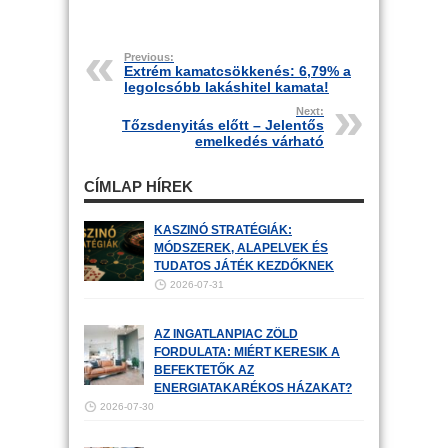
Previous:
Extrém kamatcsökkenés: 6,79% a
legolcsóbb lakáshitel kamata!
Next:
Tőzsdenyitás előtt – Jelentős
emelkedés várható
CÍMLAP HÍREK
KASZINÓ STRATÉGIÁK:
MÓDSZEREK, ALAPELVEK ÉS
TUDATOS JÁTÉK KEZDŐKNEK
2026-07-31
AZ INGATLANPIAC ZÖLD
FORDULATA: MIÉRT KERESIK A
BEFEKTETŐK AZ
ENERGIATAKARÉKOS HÁZAKAT?
2026-07-30