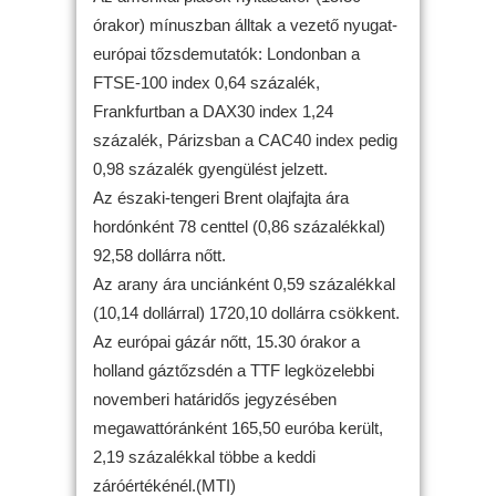
órakor) mínuszban álltak a vezető nyugat-
európai tőzsdemutatók: Londonban a
FTSE-100 index 0,64 százalék,
Frankfurtban a DAX30 index 1,24
százalék, Párizsban a CAC40 index pedig
0,98 százalék gyengülést jelzett.
Az északi-tengeri Brent olajfajta ára
hordónként 78 centtel (0,86 százalékkal)
92,58 dollárra nőtt.
Az arany ára unciánként 0,59 százalékkal
(10,14 dollárral) 1720,10 dollárra csökkent.
Az európai gázár nőtt, 15.30 órakor a
holland gáztőzsdén a TTF legközelebbi
novemberi határidős jegyzésében
megawattóránként 165,50 euróba került,
2,19 százalékkal többe a keddi
záróértékénél.(MTI)