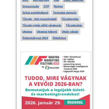
MOL
Mol-INA-ügy
Olaj
Olasz választás
Oroszország
OTP
Richter
Szíriai polgárháború
Technikai elemzés
Tőzsde - Heti összefoglaló
Tőzsdenyitás
Tőzsde nyitás előtti várakozás
Tőzsdezárás
Ukrajna
Ukrajnai háború
Ukrán válság
Önkormányzat 2014
Ötletbörze