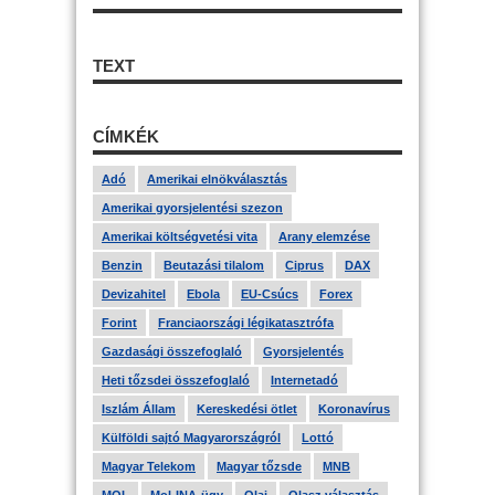
TEXT
CÍMKÉK
Adó
Amerikai elnökválasztás
Amerikai gyorsjelentési szezon
Amerikai költségvetési vita
Arany elemzése
Benzin
Beutazási tilalom
Ciprus
DAX
Devizahitel
Ebola
EU-Csúcs
Forex
Forint
Franciaországi légikatasztrófa
Gazdasági összefoglaló
Gyorsjelentés
Heti tőzsdei összefoglaló
Internetadó
Iszlám Állam
Kereskedési ötlet
Koronavírus
Külföldi sajtó Magyarországról
Lottó
Magyar Telekom
Magyar tőzsde
MNB