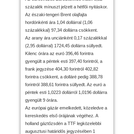
százalék mínuszt jelzett a hétfői nyitáskor.
Az északi-tengeri Brent olajfajta
hordónkénti ára 1,04 dollárral (1,06
százalékkal) 97,34 dollárra csökkent.
Az arany ára unciánként 0,17 százalékkal
(2,95 dollárral) 1724,45 dollárra süllyedt.
Kilenc órára az euró 396,46 forintra
gyengült a péntek esti 397,40 forintról, a
frank jegyzése 404,30 forintról 402,82
forintra csökkent, a dolláré pedig 388,78
forintról 388,61 forintra süllyedt. Az euró a
péntek esti 1,0223 dollárról 1,0196 dollárra
gyengült 9 órára.
Az európai gázár emelkedett, közeledve a
kereskedés első órájának végéhez. A
holland gáztőzsdén a TTF legközelebbi
augusztusi határidős jegyzésében 1