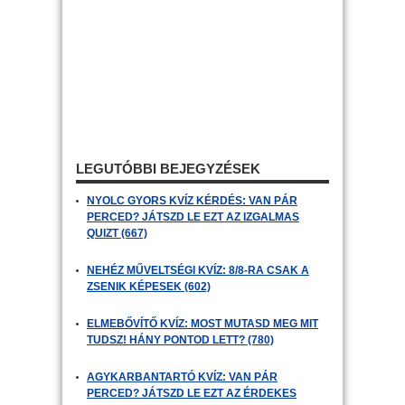
LEGUTÓBBI BEJEGYZÉSEK
NYOLC GYORS KVÍZ KÉRDÉS: VAN PÁR
PERCED? JÁTSZD LE EZT AZ IZGALMAS
QUIZT (667)
NEHÉZ MŰVELTSÉGI KVÍZ: 8/8-RA CSAK A
ZSENIK KÉPESEK (602)
ELMEBŐVÍTŐ KVÍZ: MOST MUTASD MEG MIT
TUDSZ! HÁNY PONTOD LETT? (780)
AGYKARBANTARTÓ KVÍZ: VAN PÁR
PERCED? JÁTSZD LE EZT AZ ÉRDEKES