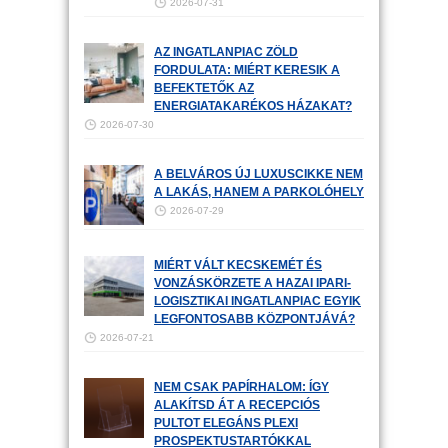
2026-07-31
AZ INGATLANPIAC ZÖLD
FORDULATA: MIÉRT KERESIK A
BEFEKTETŐK AZ
ENERGIATAKARÉKOS HÁZAKAT?
2026-07-30
A BELVÁROS ÚJ LUXUSCIKKE NEM
A LAKÁS, HANEM A PARKOLÓHELY
2026-07-29
MIÉRT VÁLT KECSKEMÉT ÉS
VONZÁSKÖRZETE A HAZAI IPARI-
LOGISZTIKAI INGATLANPIAC EGYIK
LEGFONTOSABB KÖZPONTJÁVÁ?
2026-07-21
NEM CSAK PAPÍRHALOM: ÍGY
ALAKÍTSD ÁT A RECEPCIÓS
PULTOT ELEGÁNS PLEXI
PROSPEKTUSTARTÓKKAL