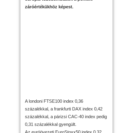
záróértékükhöz képest.
A londoni FTSE100 index 0,36
százalékkal, a frankfurti DAX index 0,42
százalékkal, a párizsi CAC-40 index pedig
0,31 százalékkal gyengült.
Az euróövezeti EuroStoxx50 index 0,32