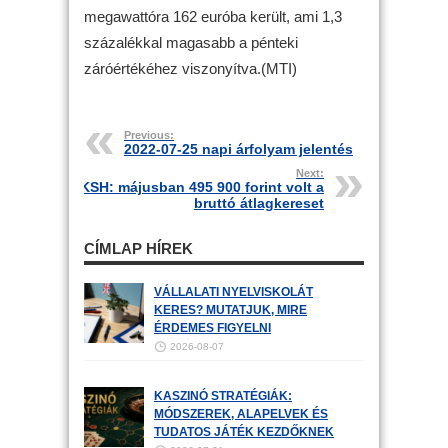
megawattóra 162 euróba került, ami 1,3
százalékkal magasabb a pénteki
záróértékéhez viszonyítva.(MTI)
Previous:
2022-07-25 napi árfolyam jelentés
Next:
KSH: májusban 495 900 forint volt a
bruttó átlagkereset
CÍMLAP HÍREK
VÁLLALATI NYELVISKOLÁT
KERES? MUTATJUK, MIRE
ÉRDEMES FIGYELNI
2026-08-07
KASZINÓ STRATÉGIÁK:
MÓDSZEREK, ALAPELVEK ÉS
TUDATOS JÁTÉK KEZDŐKNEK