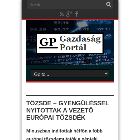
TŐZSDE – GYENGÜLÉSSEL
NYITOTTAK A VEZETŐ
EURÓPAI TŐZSDÉK
Mínuszban indítottak hétfőn a főbb
európai tőzsdemutatók a pénteki