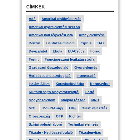
CÍMKÉK
Adó
Amerikai elnökválasztás
Amerikai gyorsjelentési szezon
Amerikai költségvetési vita
Arany elemzése
Benzin
Beutazási tilalom
Ciprus
DAX
Devizahitel
Ebola
EU-Csúcs
Forex
Forint
Franciaországi légikatasztrófa
Gazdasági összefoglaló
Gyorsjelentés
Heti tőzsdei összefoglaló
Internetadó
Iszlám Állam
Kereskedési ötlet
Koronavírus
Külföldi sajtó Magyarországról
Lottó
Magyar Telekom
Magyar tőzsde
MNB
MOL
Mol-INA-ügy
Olaj
Olasz választás
Oroszország
OTP
Richter
Szíriai polgárháború
Technikai elemzés
Tőzsde - Heti összefoglaló
Tőzsdenyitás