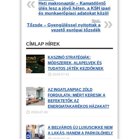
Heti makronaptár – Kamatdöntő
ülés lesz a jövő héten, a KSH ipari
és munkaerőpiaci adatokat közöl
Next:
Tőzsde – Gyengüléssel nyitottak a
vezető európai tőzsdék
CÍMLAP HÍREK
KASZINÓ STRATÉGIÁK:
MÓDSZEREK, ALAPELVEK ÉS
TUDATOS JÁTÉK KEZDŐKNEK
2026-07-31
AZ INGATLANPIAC ZÖLD
FORDULATA: MIÉRT KERESIK A
BEFEKTETŐK AZ
ENERGIATAKARÉKOS HÁZAKAT?
2026-07-30
A BELVÁROS ÚJ LUXUSCIKKE NEM
A LAKÁS, HANEM A PARKOLÓHELY
2026-07-29