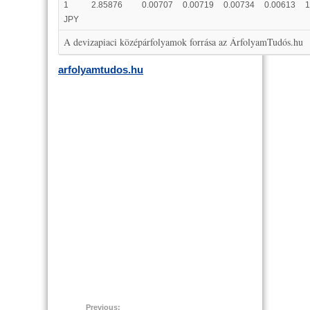
1
2.85876
0.00707
0.00719
0.00734
0.00613
1
JPY
A devizapiaci középárfolyamok forrása az ÁrfolyamTudós.hu
arfolyamtudos.hu
Previous: