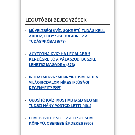
LEGUTÓBBI BEJEGYZÉSEK
MŰVELTSÉGI KVÍZ: SOKRÉTŰ TUDÁS KELL
AHHOZ, HOGY SIKERÜLJÖN EZ A
TUDÁSPRÓBA! (578)
AGYTORNA KVÍZ: HA LEGALÁBB 5
KÉRDÉSRE JÓ A VÁLASZOD, BÜSZKE
LEHETSZ MAGADRA (873)
IRODALMI KVÍZ: MENNYIRE ISMERED A
VILÁGIRODALOM HÍRES IFJÚSÁGI
REGÉNYEIT? (595)
OKOSÍTÓ KVÍZ: MOST MUTASD MEG MIT
TUDSZ! HÁNY PONTOD LETT? (461)
ELMEBŐVÍTŐ KVÍZ: EZ A TESZT SEM
KÖNNYŰ, CSERÉBE ÉRDEKES (590)