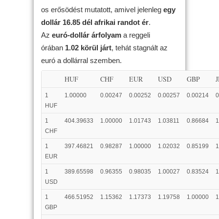
os erősödést mutatott, amivel jelenleg
egy
dollár 16.85 dél afrikai randot ér
.
Az
euró-dollár árfolyam
a reggeli
órában
1.02 körül járt
, tehát stagnált az
euró a dollárral szemben.
HUF
CHF
EUR
USD
GBP
1
1.00000
0.00247
0.00252
0.00257
0.00214
0
HUF
1
404.39633
1.00000
1.01743
1.03811
0.86684
1
CHF
1
397.46821
0.98287
1.00000
1.02032
0.85199
1
EUR
1
389.65598
0.96355
0.98035
1.00027
0.83524
1
USD
1
466.51952
1.15362
1.17373
1.19758
1.00000
1
GBP