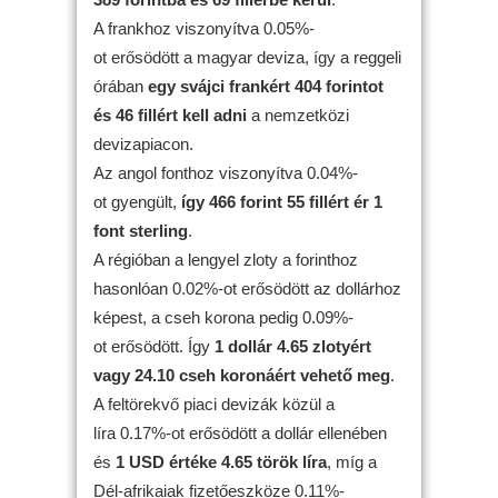
A frankhoz viszonyítva 0.05%-
ot erősödött a magyar deviza, így a reggeli
órában
egy svájci frankért 404 forintot
és 46 fillért kell adni
a nemzetközi
devizapiacon.
Az angol fonthoz viszonyítva 0.04%-
ot gyengült,
így 466 forint 55 fillért ér 1
font sterling
.
A régióban a lengyel zloty a forinthoz
hasonlóan 0.02%-ot erősödött az dollárhoz
képest, a cseh korona pedig 0.09%-
ot erősödött. Így
1 dollár 4.65 zlotyért
vagy 24.10 cseh koronáért vehető meg
.
A feltörekvő piaci devizák közül a
líra 0.17%-ot erősödött a dollár ellenében
és
1 USD értéke 4.65 török líra
, míg a
Dél-afrikaiak fizetőeszköze 0.11%-