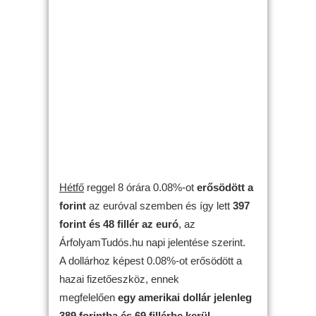
Hétfő
reggel 8 órára 0.08%-ot
erősödött
a
forint
az euróval szemben és így lett
397
forint és 48 fillér az euró
, az
ÁrfolyamTudós.hu napi jelentése szerint.
A dollárhoz képest 0.08%-ot erősödött a
hazai fizetőeszköz, ennek
megfelelően
egy amerikai dollár jelenleg
389 forintba és 69 fillérbe kerül
.