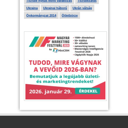
Tőzsde nyitás előtti várakozás
Tőzsdezárás
Ukrajna
Ukrajnai háború
Ukrán válság
Önkormányzat 2014
Ötletbörze