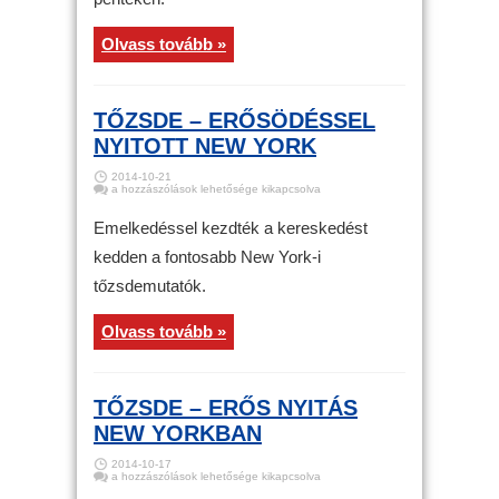
Olvass tovább »
TŐZSDE – ERŐSÖDÉSSEL
NYITOTT NEW YORK
2014-10-21
Tőzsde
a hozzászólások lehetősége kikapcsolva
–
Erősödéssel
nyitott
Emelkedéssel kezdték a kereskedést
New
York
kedden a fontosabb New York-i
bejegyzéshez
tőzsdemutatók.
Olvass tovább »
TŐZSDE – ERŐS NYITÁS
NEW YORKBAN
2014-10-17
Tőzsde
a hozzászólások lehetősége kikapcsolva
–