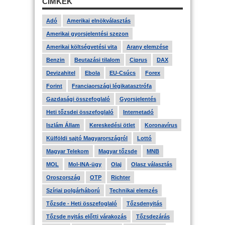
CÍMKÉK
Adó
Amerikai elnökválasztás
Amerikai gyorsjelentési szezon
Amerikai költségvetési vita
Arany elemzése
Benzin
Beutazási tilalom
Ciprus
DAX
Devizahitel
Ebola
EU-Csúcs
Forex
Forint
Franciaországi légikatasztrófa
Gazdasági összefoglaló
Gyorsjelentés
Heti tőzsdei összefoglaló
Internetadó
Iszlám Állam
Kereskedési ötlet
Koronavírus
Külföldi sajtó Magyarországról
Lottó
Magyar Telekom
Magyar tőzsde
MNB
MOL
Mol-INA-ügy
Olaj
Olasz választás
Oroszország
OTP
Richter
Szíriai polgárháború
Technikai elemzés
Tőzsde - Heti összefoglaló
Tőzsdenyitás
Tőzsde nyitás előtti várakozás
Tőzsdezárás