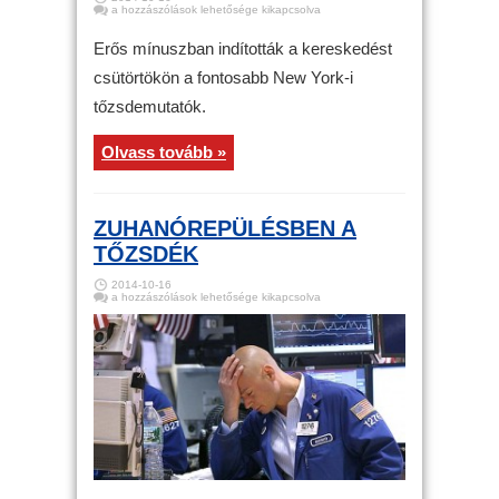
Tőzsde
a hozzászólások lehetősége kikapcsolva
–
Erős
mínuszban
Erős mínuszban indították a kereskedést
nyitott
New
csütörtökön a fontosabb New York-i
York
bejegyzéshez
tőzsdemutatók.
Olvass tovább »
ZUHANÓREPÜLÉSBEN A
TŐZSDÉK
2014-10-16
Zuhanórepülésben
a hozzászólások lehetősége kikapcsolva
a
tőzsdék
bejegyzéshez