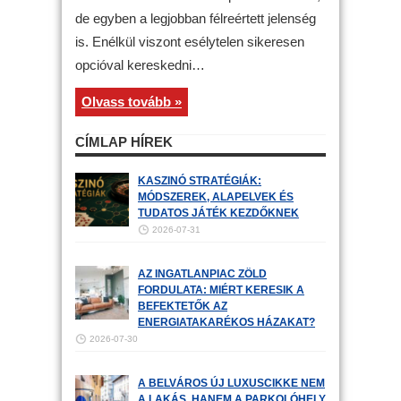
de egyben a legjobban félreértett jelenség
is. Enélkül viszont esélytelen sikeresen
opcióval kereskedni…
Olvass tovább »
CÍMLAP HÍREK
KASZINÓ STRATÉGIÁK:
MÓDSZEREK, ALAPELVEK ÉS
TUDATOS JÁTÉK KEZDŐKNEK
2026-07-31
AZ INGATLANPIAC ZÖLD
FORDULATA: MIÉRT KERESIK A
BEFEKTETŐK AZ
ENERGIATAKARÉKOS HÁZAKAT?
2026-07-30
A BELVÁROS ÚJ LUXUSCIKKE NEM
A LAKÁS, HANEM A PARKOLÓHELY