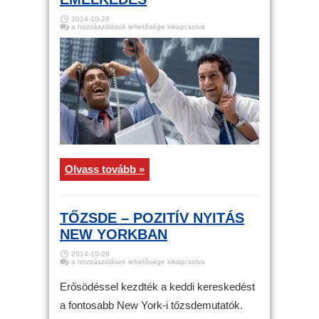
2014-10-28
Tartós
a hozzászólások lehetősége kikapcsolva
maradhat
a
mai
emelkedés
bejegyzéshez
Olvass tovább »
TŐZSDE – POZITÍV NYITÁS
NEW YORKBAN
2014-10-28
Tőzsde
a hozzászólások lehetősége kikapcsolva
–
Pozitív
nyitás
Erősödéssel kezdték a keddi kereskedést
New
Yorkban
a fontosabb New York-i tőzsdemutatók.
bejegyzéshez