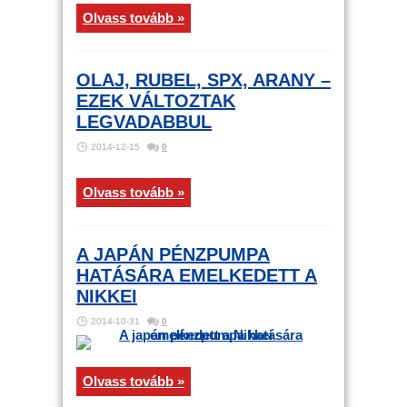
Olvass tovább »
OLAJ, RUBEL, SPX, ARANY –
EZEK VÁLTOZTAK
LEGVADABBUL
2014-12-15
0
Olvass tovább »
A JAPÁN PÉNZPUMPA
HATÁSÁRA EMELKEDETT A
NIKKEI
2014-10-31
0
Olvass tovább »