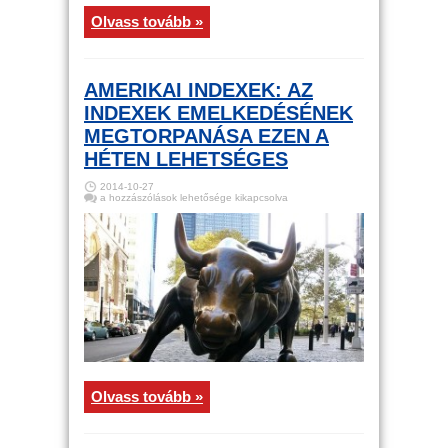
Olvass tovább »
AMERIKAI INDEXEK: AZ
INDEXEK EMELKEDÉSÉNEK
MEGTORPANÁSA EZEN A
HÉTEN LEHETSÉGES
2014-10-27
Amerikai
a hozzászólások lehetősége kikapcsolva
indexek:
Az
indexek
emelkedésének
megtorpanása
ezen
a
héten
lehetséges
bejegyzéshez
Olvass tovább »