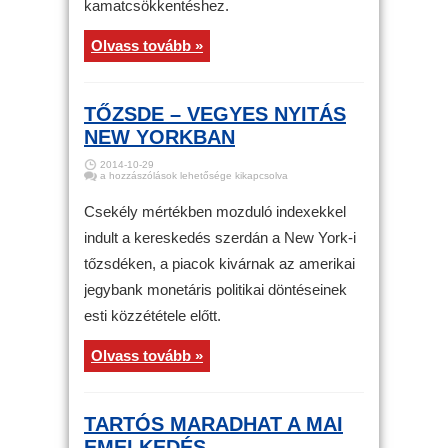
kamatcsökkentéshez.
Olvass tovább »
TŐZSDE – VEGYES NYITÁS
NEW YORKBAN
2014-10-29
Tőzsde
a hozzászólások lehetősége kikapcsolva
–
Vegyes
nyitás
Csekély mértékben mozduló indexekkel
New
Yorkban
indult a kereskedés szerdán a New York-i
bejegyzéshez
tőzsdéken, a piacok kivárnak az amerikai
jegybank monetáris politikai döntéseinek
esti közzététele előtt.
Olvass tovább »
TARTÓS MARADHAT A MAI
EMELKEDÉS