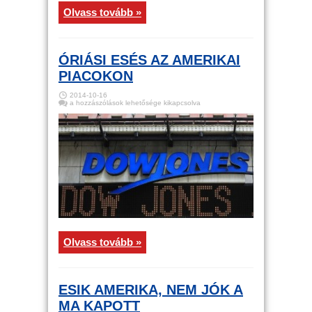
Olvass tovább »
ÓRIÁSI ESÉS AZ AMERIKAI
PIACOKON
2014-10-16
Óriási
a hozzászólások lehetősége kikapcsolva
esés
az
amerikai
piacokon
bejegyzéshez
Olvass tovább »
ESIK AMERIKA, NEM JÓK A
MA KAPOTT