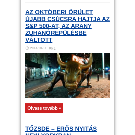
AZ OKTÓBERI ŐRÜLET
ÚJABB CSÚCSRA HAJTJA AZ
S&P 500-AT, AZ ARANY
ZUHANÓREPÜLÉSBE
VÁLTOTT
2014-10-31
0
Olvass tovább »
TŐZSDE – ERŐS NYITÁS