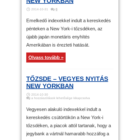
NEW YORKBAN
2014-10-31
0
Emelkedő indexekkel indult a kereskedés
pénteken a New York-i tőzsdéken, az
újabb japán monetáris enyhítés
Amerikában is érezteti hatását.
Olvass tovább »
TŐZSDE – VEGYES NYITÁS
NEW YORKBAN
2014-10-30
Tőzsde
a hozzászólások lehetősége kikapcsolva
–
Vegyes
nyitás
Vegyesen alakuló indexekkel indult a
New
Yorkban
kereskedés csütörtökön a New York-i
bejegyzéshez
tőzsdéken, a piacok attól tartanak, hogy a
jegybank a vártnál hamarabb hozzáfog a