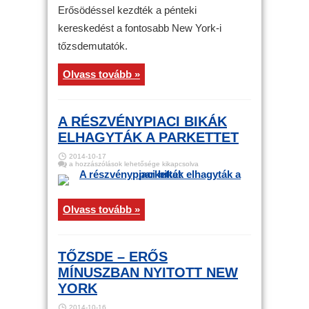
Erős
nyitás
Erősödéssel kezdték a pénteki
New
Yorkban
kereskedést a fontosabb New York-i
bejegyzéshez
tőzsdemutatók.
Olvass tovább »
A RÉSZVÉNYPIACI BIKÁK
ELHAGYTÁK A PARKETTET
2014-10-17
A
a hozzászólások lehetősége kikapcsolva
részvénypiaci
bikák
elhagyták
a
parkettet
Olvass tovább »
bejegyzéshez
TŐZSDE – ERŐS
MÍNUSZBAN NYITOTT NEW
YORK
2014-10-16