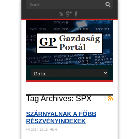
Tag Archives:
SPX
SZÁRNYALNAK A FŐBB
RÉSZVÉNYINDEXEK
2014-12-19
0