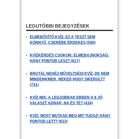
LEGUTÓBBI BEJEGYZÉSEK
ELMEBŐVÍTŐ KVÍZ: EZ A TESZT SEM
KÖNNYŰ, CSERÉBE ÉRDEKES (590)
KVÍZKÉRDÉS CSOKOR: ELMEBAJNOKSÁG,
HÁNY PONTOD LESZ? (617)
BRUTÁL NEHÉZ MŰVELTSÉGI KVÍZ, DE NEM
MINDENKINEK, NEKED HOGY SIKERÜLT?
(741)
KVÍZ-MIX: A LEGJOBBAK EBBEN A 8 JÓ
VÁLASZT ADNAK, NA ÉS TE? (434)
KVÍZ: MOST MUTASD MEG MIT TUDSZ! HÁNY
PONTOD LETT? (633)