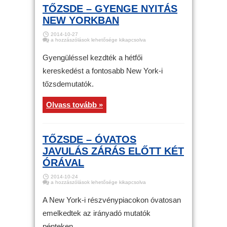
TŐZSDE – GYENGE NYITÁS
NEW YORKBAN
2014-10-27
Tőzsde
a hozzászólások lehetősége kikapcsolva
–
Gyenge
nyitás
Gyengüléssel kezdték a hétfői
New
Yorkban
kereskedést a fontosabb New York-i
bejegyzéshez
tőzsdemutatók.
Olvass tovább »
TŐZSDE – ÓVATOS
JAVULÁS ZÁRÁS ELŐTT KÉT
ÓRÁVAL
2014-10-24
Tőzsde
a hozzászólások lehetősége kikapcsolva
–
Óvatos
javulás
A New York-i részvénypiacokon óvatosan
zárás
előtt
emelkedtek az irányadó mutatók
két
órával
pénteken.
bejegyzéshez