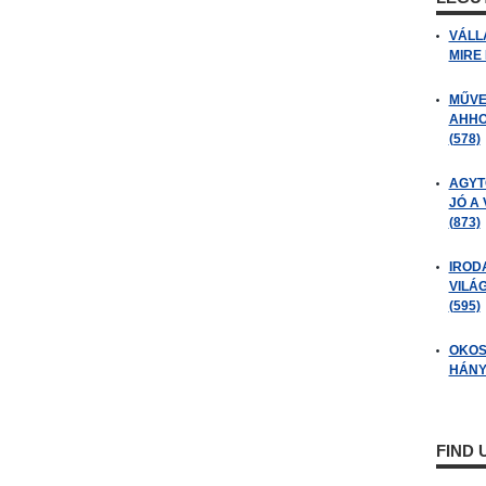
VÁLL
MIRE
MŰVE
AHHO
(578)
AGYT
JÓ A
(873)
IROD
VILÁ
(595)
OKOS
HÁNY
FIND