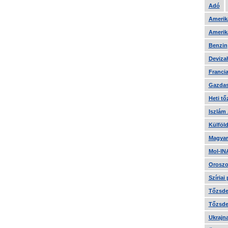
Adó
Amerika
Amerika
Benzin
Devizah
Francia
Gazdas
Heti tő
Iszlám
Külföld
Magyar
Mol-IN
Oroszo
Szíriai
Tőzsde 
Tőzsde 
Ukrajn