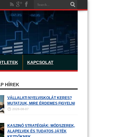
ÖTLETEK
KAPCSOLAT
P HÍREK
VÁLLALATI NYELVISKOLÁT KERES?
MUTATJUK, MIRE ÉRDEMES FIGYELNI
2026-08-07
KASZINÓ STRATÉGIÁK: MÓDSZEREK,
ALAPELVEK ÉS TUDATOS JÁTÉK
KEZDŐKNEK