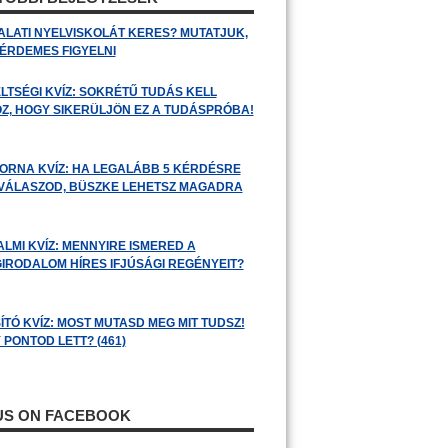
ALATI NYELVISKOLÁT KERES? MUTATJUK,
 ÉRDEMES FIGYELNI
LTSÉGI KVÍZ: SOKRÉTŰ TUDÁS KELL
Z, HOGY SIKERÜLJÖN EZ A TUDÁSPRÓBA!
ORNA KVÍZ: HA LEGALÁBB 5 KÉRDÉSRE
 VÁLASZOD, BÜSZKE LEHETSZ MAGADRA
ALMI KVÍZ: MENNYIRE ISMERED A
GIRODALOM HÍRES IFJÚSÁGI REGÉNYEIT?
ÍTÓ KVÍZ: MOST MUTASD MEG MIT TUDSZ!
 PONTOD LETT? (461)
 US ON FACEBOOK