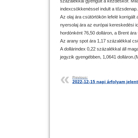
százalékkal gyengült a kezdéskor. Mi
indexcsökkenéssel indult a tőzsdenap.
Az olaj ára csütörtökön lefelé korrigá
nyersolaj ára az európai kereskedési i
hordónként 76,50 dolláron, a Brent ára
Az arany spot ára 1,17 százalékkal csö
A dollárindex 0,22 százalékkal áll mag
jegyzik gyengébben, 1,0641 dolláron.(
Previous:
2022-12-15 napi árfolyam jelen