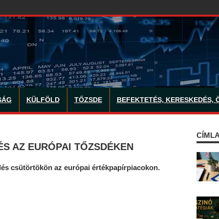
SÁG
KÜLFÖLD
TŐZSDE
BEFEKTETÉS, KERESKEDÉS, 
CÍMLA
ÉS AZ EURÓPAI TŐZSDÉKEN
dés csütörtökön az európai értékpapírpiacokon.