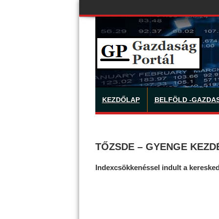
KEZDŐLAP
BELFÖLD -GAZDA
TŐZSDE – GYENGE KEZD
Indexcsökkenéssel indult a kereske