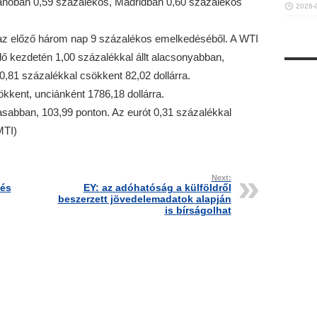
lánóban 0,59 százalékos, Madridban 0,60 százalékos
2026-
lt az előző három nap 9 százalékos emelkedéséből. A WTI
dő kezdetén 1,00 százalékkal állt alacsonyabban,
 0,81 százalékkal csökkent 82,02 dollárra.
kkent, unciánként 1786,18 dollárra.
asabban, 103,99 ponton. Az eurót 0,31 százalékkal
MTI)
Next:
tés
EY: az adóhatóság a külföldről
beszerzett jövedelemadatok alapján
is bírságolhat