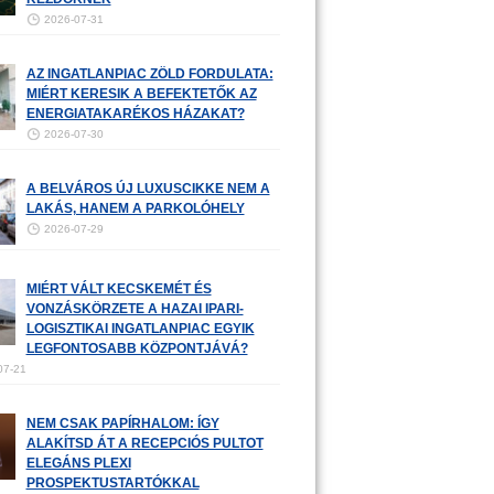
2026-07-31
AZ INGATLANPIAC ZÖLD FORDULATA:
MIÉRT KERESIK A BEFEKTETŐK AZ
ENERGIATAKARÉKOS HÁZAKAT?
2026-07-30
A BELVÁROS ÚJ LUXUSCIKKE NEM A
LAKÁS, HANEM A PARKOLÓHELY
2026-07-29
MIÉRT VÁLT KECSKEMÉT ÉS
VONZÁSKÖRZETE A HAZAI IPARI-
LOGISZTIKAI INGATLANPIAC EGYIK
LEGFONTOSABB KÖZPONTJÁVÁ?
07-21
NEM CSAK PAPÍRHALOM: ÍGY
ALAKÍTSD ÁT A RECEPCIÓS PULTOT
ELEGÁNS PLEXI
PROSPEKTUSTARTÓKKAL