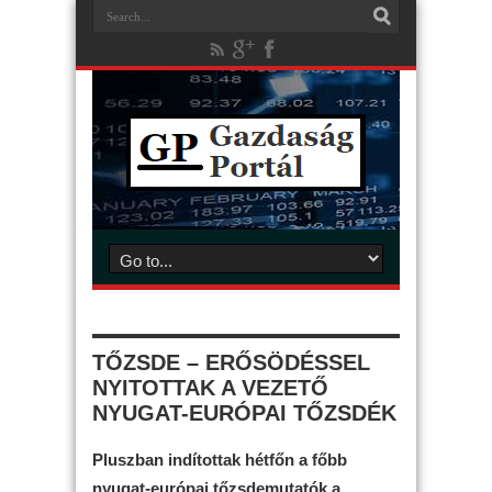
TŐZSDE – ERŐSÖDÉSSEL
NYITOTTAK A VEZETŐ
NYUGAT-EURÓPAI TŐZSDÉK
Pluszban indítottak hétfőn a főbb
nyugat-európai tőzsdemutatók a