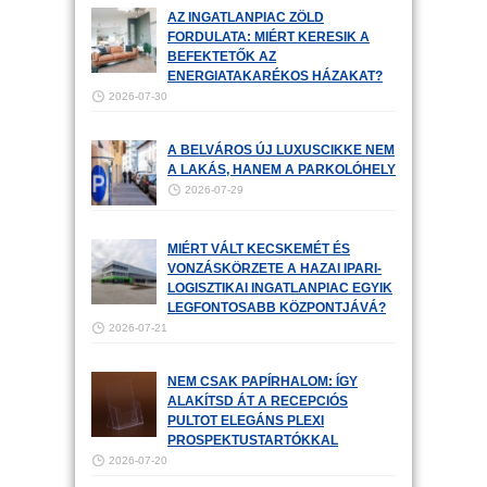
AZ INGATLANPIAC ZÖLD
FORDULATA: MIÉRT KERESIK A
BEFEKTETŐK AZ
ENERGIATAKARÉKOS HÁZAKAT?
2026-07-30
A BELVÁROS ÚJ LUXUSCIKKE NEM
A LAKÁS, HANEM A PARKOLÓHELY
2026-07-29
MIÉRT VÁLT KECSKEMÉT ÉS
VONZÁSKÖRZETE A HAZAI IPARI-
LOGISZTIKAI INGATLANPIAC EGYIK
LEGFONTOSABB KÖZPONTJÁVÁ?
2026-07-21
NEM CSAK PAPÍRHALOM: ÍGY
ALAKÍTSD ÁT A RECEPCIÓS
PULTOT ELEGÁNS PLEXI
PROSPEKTUSTARTÓKKAL
2026-07-20