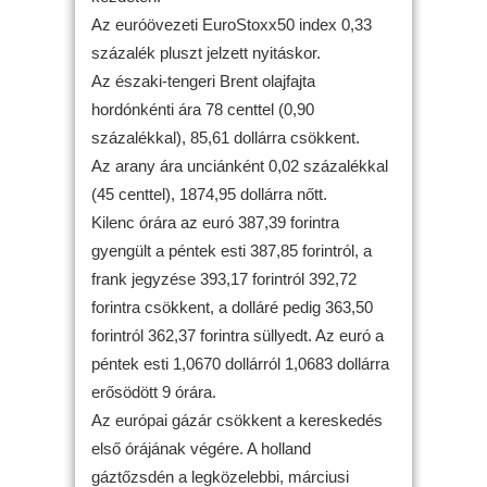
Az euróövezeti EuroStoxx50 index 0,33
százalék pluszt jelzett nyitáskor.
Az északi-tengeri Brent olajfajta
hordónkénti ára 78 centtel (0,90
százalékkal), 85,61 dollárra csökkent.
Az arany ára unciánként 0,02 százalékkal
(45 centtel), 1874,95 dollárra nőtt.
Kilenc órára az euró 387,39 forintra
gyengült a péntek esti 387,85 forintról, a
frank jegyzése 393,17 forintról 392,72
forintra csökkent, a dolláré pedig 363,50
forintról 362,37 forintra süllyedt. Az euró a
péntek esti 1,0670 dollárról 1,0683 dollárra
erősödött 9 órára.
Az európai gázár csökkent a kereskedés
első órájának végére. A holland
gáztőzsdén a legközelebbi, márciusi