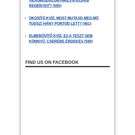
VILÁGIRODALOM HÍRES IFJÚSÁGI
REGÉNYEIT? (595)
OKOSÍTÓ KVÍZ: MOST MUTASD MEG MIT
TUDSZ! HÁNY PONTOD LETT? (461)
ELMEBŐVÍTŐ KVÍZ: EZ A TESZT SEM
KÖNNYŰ, CSERÉBE ÉRDEKES (590)
FIND US ON FACEBOOK