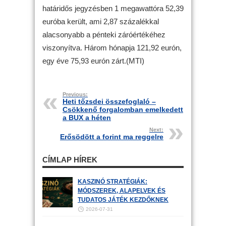
határidős jegyzésben 1 megawattóra 52,39
euróba került, ami 2,87 százalékkal
alacsonyabb a pénteki záróértékéhez
viszonyítva. Három hónapja 121,92 eurón,
egy éve 75,93 eurón zárt.(MTI)
Previous:
Heti tőzsdei összefoglaló –
Csökkenő forgalomban emelkedett
a BUX a héten
Next:
Erősödött a forint ma reggelre
CÍMLAP HÍREK
KASZINÓ STRATÉGIÁK:
MÓDSZEREK, ALAPELVEK ÉS
TUDATOS JÁTÉK KEZDŐKNEK
2026-07-31