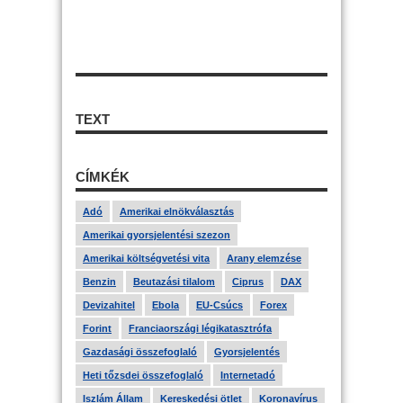
TEXT
CÍMKÉK
Adó
Amerikai elnökválasztás
Amerikai gyorsjelentési szezon
Amerikai költségvetési vita
Arany elemzése
Benzin
Beutazási tilalom
Ciprus
DAX
Devizahitel
Ebola
EU-Csúcs
Forex
Forint
Franciaországi légikatasztrófa
Gazdasági összefoglaló
Gyorsjelentés
Heti tőzsdei összefoglaló
Internetadó
Iszlám Állam
Kereskedési ötlet
Koronavírus