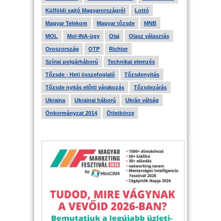
Külföldi sajtó Magyarországról
Lottó
Magyar Telekom
Magyar tőzsde
MNB
MOL
Mol-INA-ügy
Olaj
Olasz választás
Oroszország
OTP
Richter
Szíriai polgárháború
Technikai elemzés
Tőzsde - Heti összefoglaló
Tőzsdenyitás
Tőzsde nyitás előtti várakozás
Tőzsdezárás
Ukrajna
Ukrajnai háború
Ukrán válság
Önkormányzat 2014
Ötletbörze