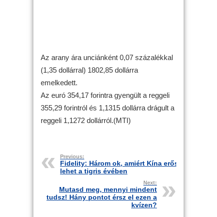
Az arany ára unciánként 0,07 százalékkal
(1,35 dollárral) 1802,85 dollárra
emelkedett.
Az euró 354,17 forintra gyengült a reggeli
355,29 forintról és 1,1315 dollárra drágult a
reggeli 1,1272 dollárról.(MTI)
Previous:
Fidelity: Három ok, amiért Kína erős
lehet a tigris évében
Next:
Mutasd meg, mennyi mindent
tudsz! Hány pontot érsz el ezen a
kvízen?