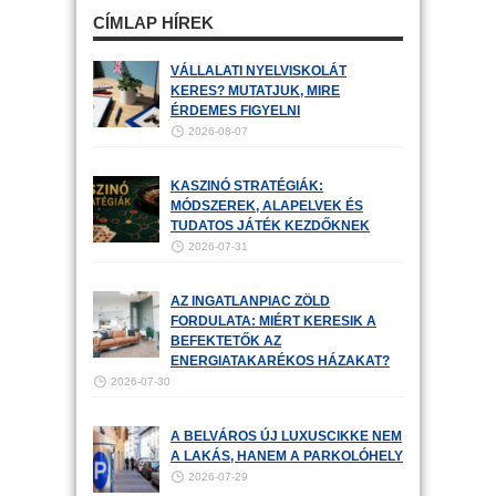
CÍMLAP HÍREK
VÁLLALATI NYELVISKOLÁT
KERES? MUTATJUK, MIRE
ÉRDEMES FIGYELNI
2026-08-07
KASZINÓ STRATÉGIÁK:
MÓDSZEREK, ALAPELVEK ÉS
TUDATOS JÁTÉK KEZDŐKNEK
2026-07-31
AZ INGATLANPIAC ZÖLD
FORDULATA: MIÉRT KERESIK A
BEFEKTETŐK AZ
ENERGIATAKARÉKOS HÁZAKAT?
2026-07-30
A BELVÁROS ÚJ LUXUSCIKKE NEM
A LAKÁS, HANEM A PARKOLÓHELY
2026-07-29