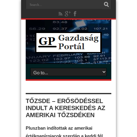
TŐZSDE – ERŐSÖDÉSSEL
INDULT A KERESKEDÉS AZ
AMERIKAI TŐZSDÉKEN
Pluszban indítottak az amerikai
értékpapírpiacok szerdán a keddi fél