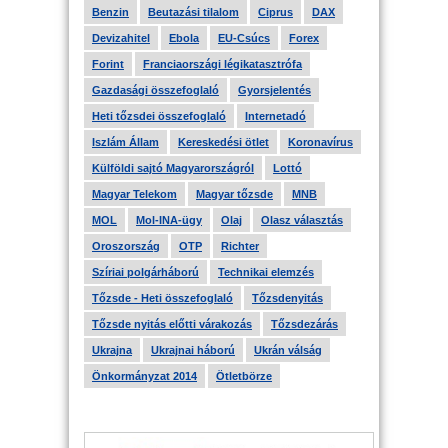
Benzin
Beutazási tilalom
Ciprus
DAX
Devizahitel
Ebola
EU-Csúcs
Forex
Forint
Franciaországi légikatasztrófa
Gazdasági összefoglaló
Gyorsjelentés
Heti tőzsdei összefoglaló
Internetadó
Iszlám Állam
Kereskedési ötlet
Koronavírus
Külföldi sajtó Magyarországról
Lottó
Magyar Telekom
Magyar tőzsde
MNB
MOL
Mol-INA-ügy
Olaj
Olasz választás
Oroszország
OTP
Richter
Szíriai polgárháború
Technikai elemzés
Tőzsde - Heti összefoglaló
Tőzsdenyitás
Tőzsde nyitás előtti várakozás
Tőzsdezárás
Ukrajna
Ukrajnai háború
Ukrán válság
Önkormányzat 2014
Ötletbörze