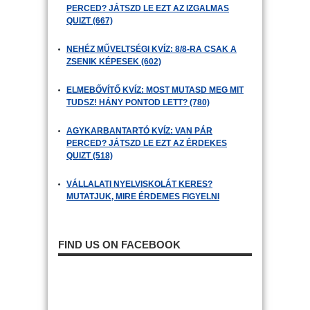
PERCED? JÁTSZD LE EZT AZ IZGALMAS
QUIZT (667)
NEHÉZ MŰVELTSÉGI KVÍZ: 8/8-RA CSAK A
ZSENIK KÉPESEK (602)
ELMEBŐVÍTŐ KVÍZ: MOST MUTASD MEG MIT
TUDSZ! HÁNY PONTOD LETT? (780)
AGYKARBANTARTÓ KVÍZ: VAN PÁR
PERCED? JÁTSZD LE EZT AZ ÉRDEKES
QUIZT (518)
VÁLLALATI NYELVISKOLÁT KERES?
MUTATJUK, MIRE ÉRDEMES FIGYELNI
FIND US ON FACEBOOK