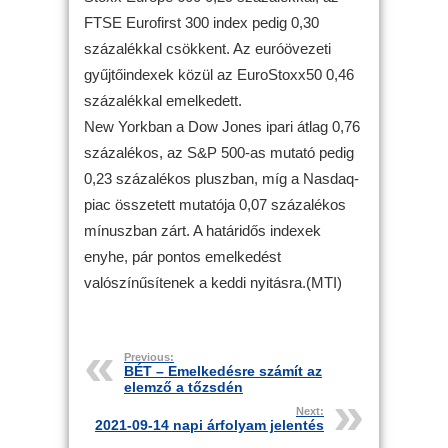
FTSE Eurofirst 300 index pedig 0,30
százalékkal csökkent. Az euróövezeti
gyűjtőindexek közül az EuroStoxx50 0,46
százalékkal emelkedett.
New Yorkban a Dow Jones ipari átlag 0,76
százalékos, az S&P 500-as mutató pedig
0,23 százalékos pluszban, míg a Nasdaq-
piac összetett mutatója 0,07 százalékos
mínuszban zárt. A határidős indexek
enyhe, pár pontos emelkedést
valószínűsítenek a keddi nyitásra.(MTI)
Previous:
BÉT – Emelkedésre számít az
elemző a tőzsdén
Next:
2021-09-14 napi árfolyam jelentés