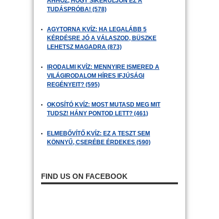
AHHOZ, HOGY SIKERÜLJÖN EZ A
TUDÁSPRÓBA! (578)
AGYTORNA KVÍZ: HA LEGALÁBB 5
KÉRDÉSRE JÓ A VÁLASZOD, BÜSZKE
LEHETSZ MAGADRA (873)
IRODALMI KVÍZ: MENNYIRE ISMERED A
VILÁGIRODALOM HÍRES IFJÚSÁGI
REGÉNYEIT? (595)
OKOSÍTÓ KVÍZ: MOST MUTASD MEG MIT
TUDSZ! HÁNY PONTOD LETT? (461)
ELMEBŐVÍTŐ KVÍZ: EZ A TESZT SEM
KÖNNYŰ, CSERÉBE ÉRDEKES (590)
FIND US ON FACEBOOK