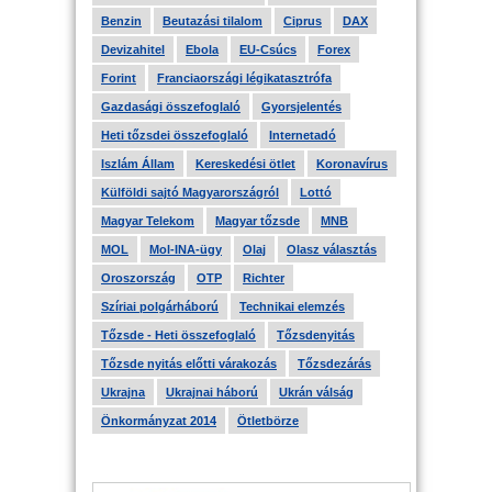
Benzin
Beutazási tilalom
Ciprus
DAX
Devizahitel
Ebola
EU-Csúcs
Forex
Forint
Franciaországi légikatasztrófa
Gazdasági összefoglaló
Gyorsjelentés
Heti tőzsdei összefoglaló
Internetadó
Iszlám Állam
Kereskedési ötlet
Koronavírus
Külföldi sajtó Magyarországról
Lottó
Magyar Telekom
Magyar tőzsde
MNB
MOL
Mol-INA-ügy
Olaj
Olasz választás
Oroszország
OTP
Richter
Szíriai polgárháború
Technikai elemzés
Tőzsde - Heti összefoglaló
Tőzsdenyitás
Tőzsde nyitás előtti várakozás
Tőzsdezárás
Ukrajna
Ukrajnai háború
Ukrán válság
Önkormányzat 2014
Ötletbörze