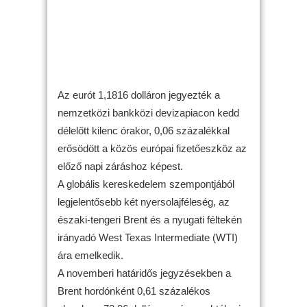
Az eurót 1,1816 dolláron jegyezték a
nemzetközi bankközi devizapiacon kedd
délelőtt kilenc órakor, 0,06 százalékkal
erősödött a közös európai fizetőeszköz az
előző napi záráshoz képest.
A globális kereskedelem szempontjából
legjelentősebb két nyersolajféleség, az
északi-tengeri Brent és a nyugati féltekén
irányadó West Texas Intermediate (WTI)
ára emelkedik.
A novemberi határidős jegyzésekben a
Brent hordónként 0,61 százalékos