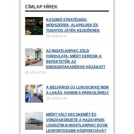
CÍMLAP HÍREK
KASZINÓ STRATÉGIÁK:
MÓDSZEREK, ALAPELVEK ÉS
TUDATOS JÁTÉK KEZDŐKNEK
2026-07-31
AZ INGATLANPIAC ZÖLD
FORDULATA: MIÉRT KERESIK A
BEFEKTETŐK AZ
ENERGIATAKARÉKOS HÁZAKAT?
2026-07-30
A BELVÁROS ÚJ LUXUSCIKKE NEM
A LAKÁS, HANEM A PARKOLÓHELY
2026-07-29
MIÉRT VÁLT KECSKEMÉT ÉS
VONZÁSKÖRZETE A HAZAI IPARI-
LOGISZTIKAI INGATLANPIAC EGYIK
LEGFONTOSABB KÖZPONTJÁVÁ?