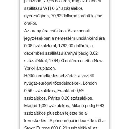
pluszban, 73,96 dolláron, míg az októberi
szállítású WTI 0,67 százalékos
nyereségben, 70,92 dolláron forgott kilenc
órakor.
Az arany ára csökken. Az azonnali
jegyzésekben a nemesfém unciánkénti ára
0,08 százalékkal, 1792,00 dollárra, a
decemberi szállítású aranyé pedig 0,02
százalékkal, 1794,00 dollárra esett a New
York-i árupiacon.
Hétfőn emelkedéssel zártak a vezető
nyugat-európai tőzsdeindexek. London
0,56 százalékos, Frankfurt 0,59
százalékos, Párizs 0,20 százalékos,
Madrid 1,39 százalékos, Milánó pedig 0,93
százalékos pluszban fejezte be a
kereskedést. A páneurópai indexek közül a
Stoxx Europe 600 0,29 százalékkal, az