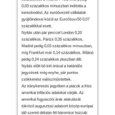
0,03 százalékos mínuszban indította a
kereskedést. Az euróövezeti vállalatok
gyűjtőindexei közül az EuroStoxx50 0,07
százalékkal esett.
Nyitás után pár perccel London 0,20
százalékos, Párizs 0,35 százalékos,
Madrid pedig 0,03 százalékos mínuszban,
míg Frankfurt már 0,14 százalékos, Milánó
pedig 0,24 százalékos pluszban állt.
Nyitás előtt bő két órával a határidős
jegyzések még enyhe, pár pontos
csökkenést valószínűsítettek.
Az iránykeresés jegyében a piacok a friss
amerikai inflációs adatokat várják. Az
amerikai fogyasztói árak alakulását
tükröző augusztusi adatsort közép-európai
idő szerint délután fél háromkor hozzák