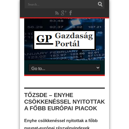
TŐZSDE – ENYHE
CSÖKKENÉSSEL NYITOTTAK
A FŐBB EURÓPAI PIACOK
Enyhe csökkenéssel nyitottak a főbb
nyugat-európai részvényindexek