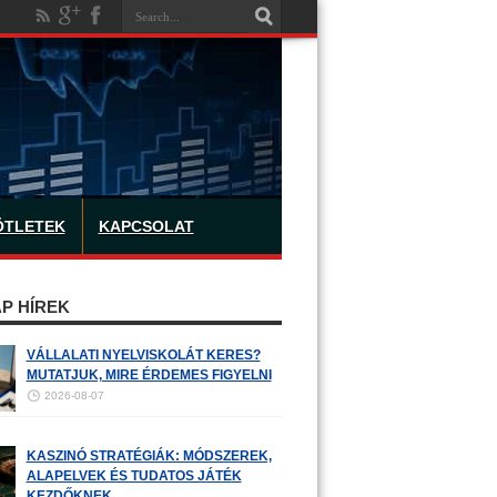
ÖTLETEK
KAPCSOLAT
P HÍREK
VÁLLALATI NYELVISKOLÁT KERES?
MUTATJUK, MIRE ÉRDEMES FIGYELNI
2026-08-07
KASZINÓ STRATÉGIÁK: MÓDSZEREK,
ALAPELVEK ÉS TUDATOS JÁTÉK
KEZDŐKNEK