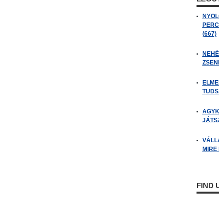
NYOL
PERC
(667)
NEHÉZ
ZSENI
ELME
TUDSZ
AGYK
JÁTSZ
VÁLL
MIRE
FIND