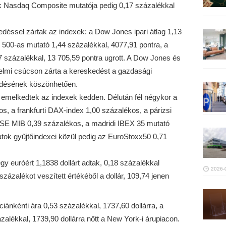
ek Nasdaq Composite mutatója pedig 0,17 százalékkal
éssel zártak az indexek: a Dow Jones ipari átlag 1,13
 500-as mutató 1,44 százalékkal, 4077,91 pontra, a
 százalékkal, 13 705,59 pontra ugrott. A Dow Jones és
elmi csúcson zárta a kereskedést a gazdasági
södésének köszönhetően.
 emelkedtek az indexek kedden. Délután fél négykor a
, a frankfurti DAX-index 1,00 százalékos, a párizsi
SE MIB 0,39 százalékos, a madridi IBEX 35 mutató
atok gyűjtőindexei közül pedig az EuroStoxx50 0,71
y euróért 1,1838 dollárt adtak, 0,18 százalékkal
2026-
százalékot veszített értékéből a dollár, 109,74 jenen
ánkénti ára 0,53 százalékkal, 1737,60 dollárra, a
ázalékkal, 1739,90 dollárra nőtt a New York-i árupiacon.