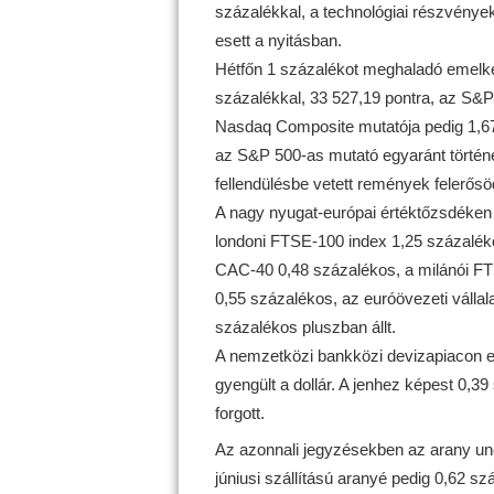
százalékkal, a technológiai részvény
esett a nyitásban.
Hétfőn 1 százalékot meghaladó emelked
százalékkal, 33 527,19 pontra, az S&P
Nasdaq Composite mutatója pedig 1,67
az S&P 500-as mutató egyaránt történ
fellendülésbe vetett remények felerő
A nagy nyugat-európai értéktőzsdéken
londoni FTSE-100 index 1,25 százalékos
CAC-40 0,48 százalékos, a milánói FT
0,55 százalékos, az euróövezeti vállal
százalékos pluszban állt.
A nemzetközi bankközi devizapiacon eg
gyengült a dollár. A jenhez képest 0,39 
forgott.
Az azonnali jegyzésekben az arany unci
júniusi szállítású aranyé pedig 0,62 sz