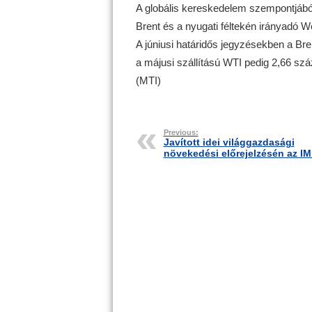
A globális kereskedelem szempontjából 
Brent és a nyugati féltekén irányadó W
A júniusi határidős jegyzésekben a Bre
a májusi szállítású WTI pedig 2,66 szá
(MTI)
Previous:
Javított idei világgazdasági
növekedési előrejelzésén az I