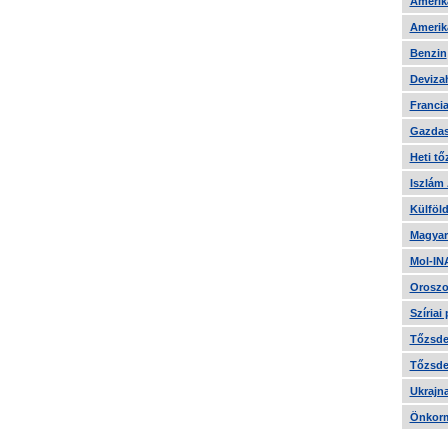
Amerika
Amerika
Benzin
Devizah
Francia
Gazdas
Heti tő
Iszlám
Külföld
Magyar
Mol-IN
Oroszo
Szíriai
Tőzsde 
Tőzsde 
Ukrajn
Önkorm