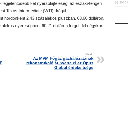
legjelentősebb két nyersolajféleség, az északi-tengeri
2026-
est Texas Intermediate (WTI) drágul.
nt hordónként 2,43 százalékos pluszban, 63,66 dolláron,
zalékos nyereségben, 60,21 dolláron forgott fél négykor.
Next:
Az MVM Főgáz gázhálózatának
MF
rekonstrukcióját nyerte el az Opus
Global érdekeltsége