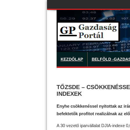
KEZDŐLAP
BELFÖLD -GAZDA
TŐZSDE – CSÖKKENÉSSEL
INDEXEK
Enyhe csökkenéssel nyitottak az ir
befektetők profitot realizálnak az e
A 30 vezető iparvállalat DJIA-indexe 