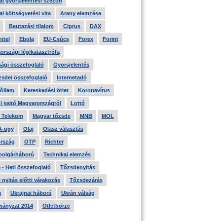
i gyorsjelentési szezon
i költségvetési vita
Arany elemzése
Beutazási tilalom
Ciprus
DAX
itel
Ebola
EU-Csúcs
Forex
Forint
országi légikatasztrófa
ági összefoglaló
Gyorsjelentés
zsdei összefoglaló
Internetadó
 Állam
Kereskedési ötlet
Koronavírus
i sajtó Magyarországról
Lottó
 Telekom
Magyar tőzsde
MNB
MOL
A-ügy
Olaj
Olasz választás
rszág
OTP
Richter
 polgárháború
Technikai elemzés
- Heti összefoglaló
Tőzsdenyitás
nyitás előtti várakozás
Tőzsdezárás
a
Ukrajnai háború
Ukrán válság
ányzat 2014
Ötletbörze