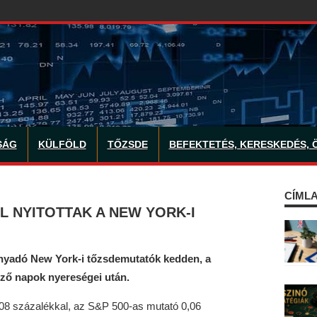
SÁG
KÜLFÖLD
TŐZSDE
BEFEKTETÉS, KERESKEDÉS, 
CÍMLA
 NYITOTTAK A NEW YORK-I
ányadó New York-i tőzsdemutatók kedden, a
lőző napok nyereségei után.
0,08 százalékkal, az S&P 500-as mutató 0,06