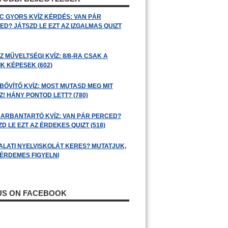
C GYORS KVÍZ KÉRDÉS: VAN PÁR
ED? JÁTSZD LE EZT AZ IZGALMAS QUIZT
 MŰVELTSÉGI KVÍZ: 8/8-RA CSAK A
K KÉPESEK (602)
BŐVÍTŐ KVÍZ: MOST MUTASD MEG MIT
! HÁNY PONTOD LETT? (780)
ARBANTARTÓ KVÍZ: VAN PÁR PERCED?
D LE EZT AZ ÉRDEKES QUIZT (518)
ALATI NYELVISKOLÁT KERES? MUTATJUK,
 ÉRDEMES FIGYELNI
 US ON FACEBOOK