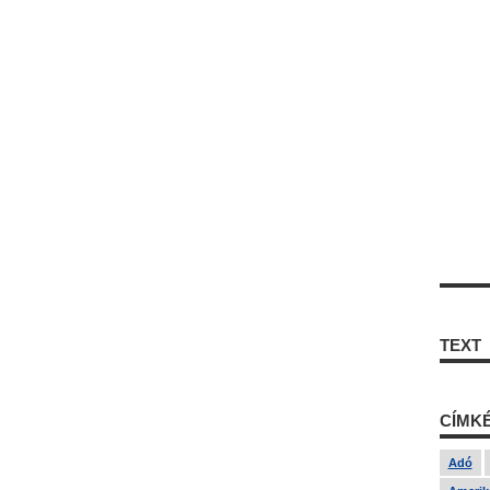
TEXT
CÍMK
Adó