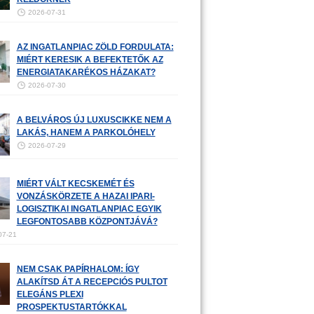
2026-07-31
AZ INGATLANPIAC ZÖLD FORDULATA:
MIÉRT KERESIK A BEFEKTETŐK AZ
ENERGIATAKARÉKOS HÁZAKAT?
2026-07-30
A BELVÁROS ÚJ LUXUSCIKKE NEM A
LAKÁS, HANEM A PARKOLÓHELY
2026-07-29
MIÉRT VÁLT KECSKEMÉT ÉS
VONZÁSKÖRZETE A HAZAI IPARI-
LOGISZTIKAI INGATLANPIAC EGYIK
LEGFONTOSABB KÖZPONTJÁVÁ?
07-21
NEM CSAK PAPÍRHALOM: ÍGY
ALAKÍTSD ÁT A RECEPCIÓS PULTOT
ELEGÁNS PLEXI
PROSPEKTUSTARTÓKKAL