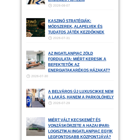
2026-08-07
KASZINÓ STRATÉGIÁK:
MÓDSZEREK, ALAPELVEK ÉS
TUDATOS JÁTÉK KEZDŐKNEK
2026-07-31
AZ INGATLANPIAC ZÖLD
FORDULATA: MIÉRT KERESIK A
BEFEKTETŐK AZ
ENERGIATAKARÉKOS HÁZAKAT?
2026-07-30
A BELVÁROS ÚJ LUXUSCIKKE NEM
A LAKÁS, HANEM A PARKOLÓHELY
2026-07-29
MIÉRT VÁLT KECSKEMÉT ÉS
VONZÁSKÖRZETE A HAZAI IPARI-
LOGISZTIKAI INGATLANPIAC EGYIK
LEGFONTOSABB KÖZPONTJÁVÁ?