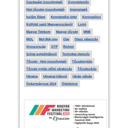
Gazdasági összefoglaló
Gyorsjelentés
Heti tőzsdei összefoglaló
Internetadó
Iszlám Állam
Kereskedési ötlet
Koronavírus
Külföldi sajtó Magyarországról
Lottó
Magyar Telekom
Magyar tőzsde
MNB
MOL
Mol-INA-ügy
Olaj
Olasz választás
Oroszország
OTP
Richter
Szíriai polgárháború
Technikai elemzés
Tőzsde - Heti összefoglaló
Tőzsdenyitás
Tőzsde nyitás előtti várakozás
Tőzsdezárás
Ukrajna
Ukrajnai háború
Ukrán válság
Önkormányzat 2014
Ötletbörze