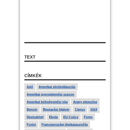
TEXT
CÍMKÉK
Adó
Amerikai elnökválasztás
Amerikai gyorsjelentési szezon
Amerikai költségvetési vita
Arany elemzése
Benzin
Beutazási tilalom
Ciprus
DAX
Devizahitel
Ebola
EU-Csúcs
Forex
Forint
Franciaországi légikatasztrófa