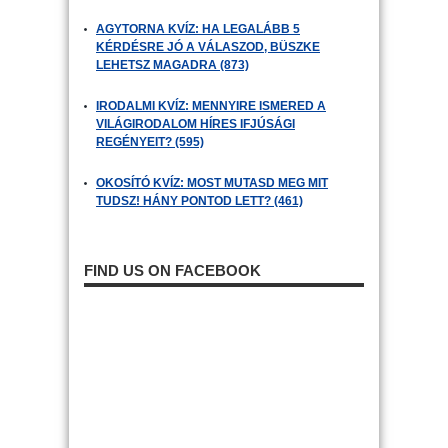
AGYTORNA KVÍZ: HA LEGALÁBB 5
KÉRDÉSRE JÓ A VÁLASZOD, BÜSZKE
LEHETSZ MAGADRA (873)
IRODALMI KVÍZ: MENNYIRE ISMERED A
VILÁGIRODALOM HÍRES IFJÚSÁGI
REGÉNYEIT? (595)
OKOSÍTÓ KVÍZ: MOST MUTASD MEG MIT
TUDSZ! HÁNY PONTOD LETT? (461)
FIND US ON FACEBOOK