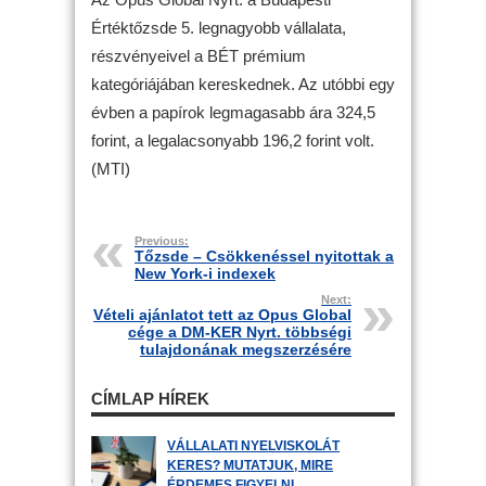
Értéktőzsde 5. legnagyobb vállalata,
részvényeivel a BÉT prémium
kategóriájában kereskednek. Az utóbbi egy
évben a papírok legmagasabb ára 324,5
forint, a legalacsonyabb 196,2 forint volt.
(MTI)
Previous:
Tőzsde – Csökkenéssel nyitottak a
New York-i indexek
Next:
Vételi ajánlatot tett az Opus Global
cége a DM-KER Nyrt. többségi
tulajdonának megszerzésére
CÍMLAP HÍREK
VÁLLALATI NYELVISKOLÁT
KERES? MUTATJUK, MIRE
ÉRDEMES FIGYELNI