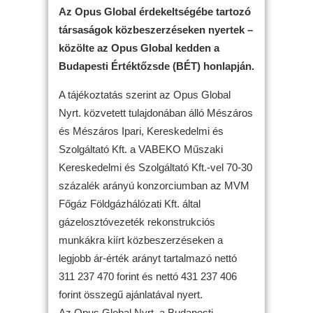
Az Opus Global érdekeltségébe tartozó
társaságok közbeszerzéseken nyertek –
közölte az Opus Global kedden a
Budapesti Értéktőzsde (BÉT) honlapján.
A tájékoztatás szerint az Opus Global
Nyrt. közvetett tulajdonában álló Mészáros
és Mészáros Ipari, Kereskedelmi és
Szolgáltató Kft. a VABEKO Műszaki
Kereskedelmi és Szolgáltató Kft.-vel 70-30
százalék arányú konzorciumban az MVM
Főgáz Földgázhálózati Kft. által
gázelosztóvezeték rekonstrukciós
munkákra kiírt közbeszerzéseken a
legjobb ár-érték arányt tartalmazó nettó
311 237 470 forint és nettó 431 237 406
forint összegű ajánlatával nyert.
Az Opus Global Nyrt. a Budapesti