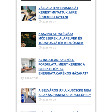
VÁLLALATI NYELVISKOLÁT
KERES? MUTATJUK, MIRE
ÉRDEMES FIGYELNI
2026-08-07
KASZINÓ STRATÉGIÁK:
MÓDSZEREK, ALAPELVEK ÉS
TUDATOS JÁTÉK KEZDŐKNEK
2026-07-31
AZ INGATLANPIAC ZÖLD
FORDULATA: MIÉRT KERESIK A
BEFEKTETŐK AZ
ENERGIATAKARÉKOS HÁZAKAT?
2026-07-30
A BELVÁROS ÚJ LUXUSCIKKE NEM
A LAKÁS, HANEM A PARKOLÓHELY
2026-07-29