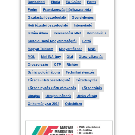
Devizahitel
Ebola
EU-Csúcs
Forex
Forint
Franciaországi légikatasztrófa
Gazdasági összefoglaló
Gyorsjelentés
Heti tőzsdei összefoglaló
Internetadó
Iszlám Állam
Kereskedési ötlet
Koronavírus
Külföldi sajtó Magyarországról
Lottó
Magyar Telekom
Magyar tőzsde
MNB
MOL
Mol-INA-ügy
Olaj
Olasz választás
Oroszország
OTP
Richter
Szíriai polgárháború
Technikai elemzés
Tőzsde - Heti összefoglaló
Tőzsdenyitás
Tőzsde nyitás előtti várakozás
Tőzsdezárás
Ukrajna
Ukrajnai háború
Ukrán válság
Önkormányzat 2014
Ötletbörze