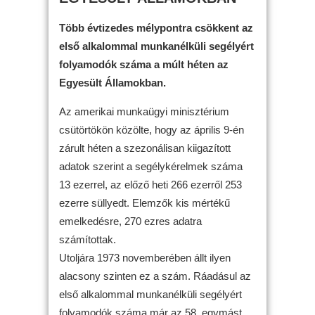
Több évtizedes mélypontra csökkent az
első alkalommal munkanélküli segélyért
folyamodók száma a múlt héten az
Egyesült Államokban.
Az amerikai munkaügyi minisztérium
csütörtökön közölte, hogy az április 9-én
zárult héten a szezonálisan kiigazított
adatok szerint a segélykérelmek száma
13 ezerrel, az előző heti 266 ezerről 253
ezerre süllyedt. Elemzők kis mértékű
emelkedésre, 270 ezres adatra
számítottak.
Utoljára 1973 novemberében állt ilyen
alacsony szinten ez a szám. Ráadásul az
első alkalommal munkanélküli segélyért
folyamodók száma már az 58. egymást