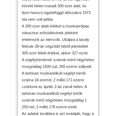
követő héten maradt 300 ezer alatt, és
ilyen hosszú egybefüggő időszakra 1973
óta nem volt példa.
A 300 ezer alatti értéket a munkaerőpiac
robusztus erősödésének jeleként
értelmezik az elemzők. Utoljára a tavaly
február 28-án végződő hétről jelentettek
300 ezer feletti értéket, akkor 327 ezret.
A segélykérelmek számát mérő négyhetes
mozgóátlag 1500-zal, 265 ezerre süllyedt.
A tartósan munkanélküli segélyt kérők
száma 18 ezerrel, 2 millió 171 ezerre
csökkent az április 2-án zárult héten. A
tartósan munkanélküli segélyt kérők
számát mérő négyhetes mozgóátlag 1
250-nel, 2 millió 178 ezerre esett.
Az adatok továbbra is azt mutatják, hogy a