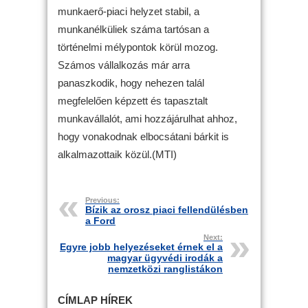
munkaerő-piaci helyzet stabil, a
munkanélküliek száma tartósan a
történelmi mélypontok körül mozog.
Számos vállalkozás már arra
panaszkodik, hogy nehezen talál
megfelelően képzett és tapasztalt
munkavállalót, ami hozzájárulhat ahhoz,
hogy vonakodnak elbocsátani bárkit is
alkalmazottaik közül.(MTI)
Previous:
Bízik az orosz piaci fellendülésben
a Ford
Next:
Egyre jobb helyezéseket érnek el a
magyar ügyvédi irodák a
nemzetközi ranglistákon
CÍMLAP HÍREK