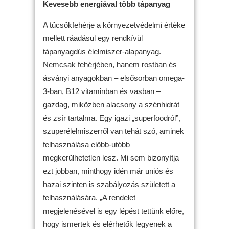
Kevesebb energiával több tápanyag
A tücsökfehérje a környezetvédelmi értéke
mellett ráadásul egy rendkívül
tápanyagdús élelmiszer-alapanyag.
Nemcsak fehérjében, hanem rostban és
ásványi anyagokban – elsősorban omega-
3-ban, B12 vitaminban és vasban –
gazdag, miközben alacsony a szénhidrát
és zsír tartalma. Egy igazi „superfoodról”,
szuperélelmiszerről van tehát szó, aminek
felhasználása előbb-utóbb
megkerülhetetlen lesz. Mi sem bizonyítja
ezt jobban, minthogy idén már uniós és
hazai szinten is szabályozás született a
felhasználására. „A rendelet
megjelenésével is egy lépést tettünk előre,
hogy ismertek és elérhetők legyenek a