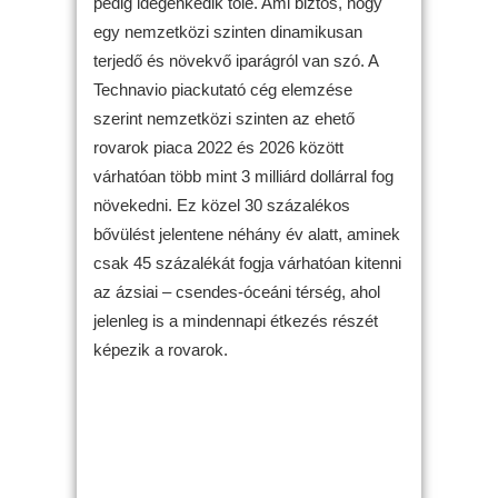
pedig idegenkedik tőle. Ami biztos, hogy
egy nemzetközi szinten dinamikusan
terjedő és növekvő iparágról van szó. A
Technavio piackutató cég elemzése
szerint nemzetközi szinten az ehető
rovarok piaca 2022 és 2026 között
várhatóan több mint 3 milliárd dollárral fog
növekedni. Ez közel 30 százalékos
bővülést jelentene néhány év alatt, aminek
csak 45 százalékát fogja várhatóan kitenni
az ázsiai – csendes-óceáni térség, ahol
jelenleg is a mindennapi étkezés részét
képezik a rovarok.