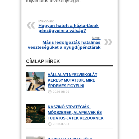
folyamatos tevékenységet.
Previous:
Hogyan hatott a háztartások
pénzügyeire a válság?
Next:
Máris ledolgozták hatalmas
veszteségüket a nyugdíjpénztárak
CÍMLAP HÍREK
VÁLLALATI NYELVISKOLÁT
KERES? MUTATJUK, MIRE
ÉRDEMES FIGYELNI
2026-08-07
KASZINÓ STRATÉGIÁK:
MÓDSZEREK, ALAPELVEK ÉS
TUDATOS JÁTÉK KEZDŐKNEK
2026-07-31