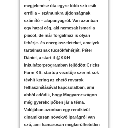
megjelenése óta egyre több szó esik
erről a – számunkra újdonságnak
számító – alapanyagról. Van azonban
egy hazai cég, aki nemcsak ismeri a
piacot, de már forgalmaz is olyan
fehérje- és energiaszeleteket, amelyek
tartalmaznak tücsökfehérjét.
Péter
Dániel, a start it @K&H
inkubátorprogramban fejlődött Cricks
Farm Kft. startup vezetője szerint sok
tévhit kering az ehető rovarok
felhasználásával kapcsolatban, ami
abból adódik, hogy Magyarországon
még gyerekcipőben jár a téma.
Valójában azonban egy rendkívül
dinamikusan növekvő iparágról van
szó, ami hamarosan megkerülhetetlen