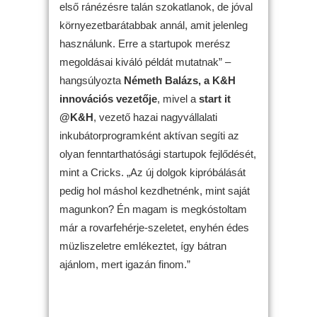
első ránézésre talán szokatlanok, de jóval
környezetbarátabbak annál, amit jelenleg
használunk. Erre a startupok merész
megoldásai kiváló példát mutatnak” –
hangsúlyozta
Németh Balázs, a K&H
innovációs vezetője
, mivel a
start it
@K&H
, vezető hazai nagyvállalati
inkubátorprogramként aktívan segíti az
olyan fenntarthatósági startupok fejlődését,
mint a Cricks. „Az új dolgok kipróbálását
pedig hol máshol kezdhetnénk, mint saját
magunkon? Én magam is megkóstoltam
már a rovarfehérje-szeletet, enyhén édes
müzliszeletre emlékeztet, így bátran
ajánlom, mert igazán finom.”