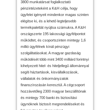
3800 munkatársat foglalkoztató
pénzintézeteként a K&H célja, hogy
ügyfelei igényeit mindenkor magas szinten
elégítse ki, és a lehető legteljesebb
termékpalettát nyújtsa számukra. A K&H
országszerte 195 lakossági ügyfélpontot
működtet, és csoportszinten mintegy 1,6
millió ügyfélnek kínál pénzügyi
szolgáltatásokat. A magyar gazdaság
működését több mint 3400 milliárd forintnyi
kihelyezett hitel- és hiteljellegű állománnyal
segíti háztartások, kisvállalkozások,
vállalatok és önkormányzatok
finanszírozásán keresztül. A cégcsoport
hozzávetőleg 2300 magyar beszállítónak
és mintegy 700 banki és biztosítási
ügynöknek biztosít megrendeléseket és