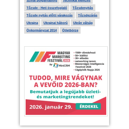
Szíriai polgárháború
Technikai elemzés
Tőzsde - Heti összefoglaló
Tőzsdenyitás
Tőzsde nyitás előtti várakozás
Tőzsdezárás
Ukrajna
Ukrajnai háború
Ukrán válság
Önkormányzat 2014
Ötletbörze