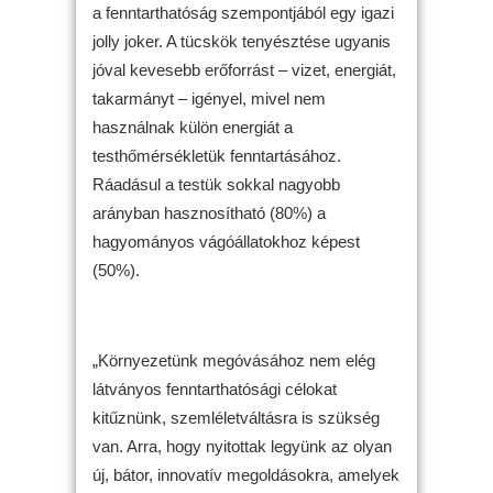
a fenntarthatóság szempontjából egy igazi
jolly joker. A tücskök tenyésztése ugyanis
jóval kevesebb erőforrást – vizet, energiát,
takarmányt – igényel, mivel nem
használnak külön energiát a
testhőmérsékletük fenntartásához.
Ráadásul a testük sokkal nagyobb
arányban hasznosítható (80%) a
hagyományos vágóállatokhoz képest
(50%).
„Környezetünk megóvásához nem elég
látványos fenntarthatósági célokat
kitűznünk, szemléletváltásra is szükség
van. Arra, hogy nyitottak legyünk az olyan
új, bátor, innovatív megoldásokra, amelyek