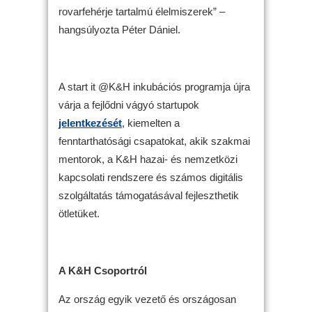
rovarfehérje tartalmú élelmiszerek” –
hangsúlyozta Péter Dániel.
A start it @K&H inkubációs programja újra
várja a fejlődni vágyó startupok
jelentkezését
, kiemelten a
fenntarthatósági csapatokat, akik szakmai
mentorok, a K&H hazai- és nemzetközi
kapcsolati rendszere és számos digitális
szolgáltatás támogatásával fejleszthetik
ötletüket.
A K&H Csoportról
Az ország egyik vezető és országosan