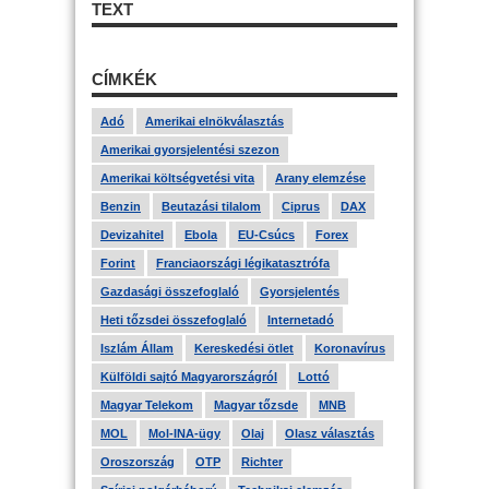
TEXT
CÍMKÉK
Adó
Amerikai elnökválasztás
Amerikai gyorsjelentési szezon
Amerikai költségvetési vita
Arany elemzése
Benzin
Beutazási tilalom
Ciprus
DAX
Devizahitel
Ebola
EU-Csúcs
Forex
Forint
Franciaországi légikatasztrófa
Gazdasági összefoglaló
Gyorsjelentés
Heti tőzsdei összefoglaló
Internetadó
Iszlám Állam
Kereskedési ötlet
Koronavírus
Külföldi sajtó Magyarországról
Lottó
Magyar Telekom
Magyar tőzsde
MNB
MOL
Mol-INA-ügy
Olaj
Olasz választás
Oroszország
OTP
Richter