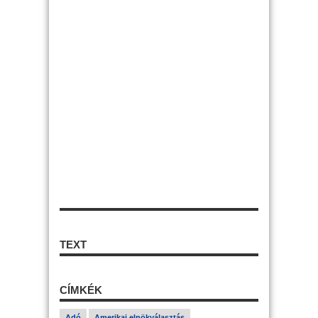
TEXT
CÍMKÉK
Adó
Amerikai elnökválasztás