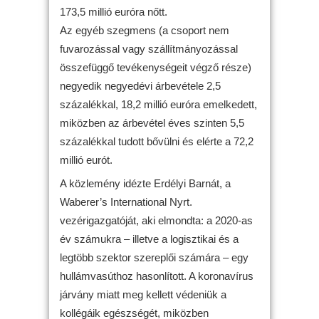
173,5 millió euróra nőtt.
Az egyéb szegmens (a csoport nem
fuvarozással vagy szállítmányozással
összefüggő tevékenységeit végző része)
negyedik negyedévi árbevétele 2,5
százalékkal, 18,2 millió euróra emelkedett,
miközben az árbevétel éves szinten 5,5
százalékkal tudott bővülni és elérte a 72,2
millió eurót.
A közlemény idézte Erdélyi Barnát, a
Waberer’s International Nyrt.
vezérigazgatóját, aki elmondta: a 2020-as
év számukra – illetve a logisztikai és a
legtöbb szektor szereplői számára – egy
hullámvasúthoz hasonlított. A koronavírus
járvány miatt meg kellett védeniük a
kollégáik egészségét, miközben