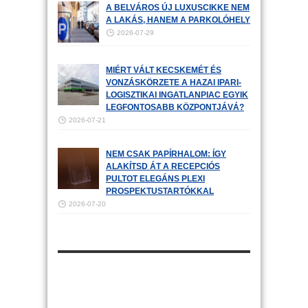
A BELVÁROS ÚJ LUXUSCIKKE NEM
A LAKÁS, HANEM A PARKOLÓHELY
2026-07-29
MIÉRT VÁLT KECSKEMÉT ÉS
VONZÁSKÖRZETE A HAZAI IPARI-
LOGISZTIKAI INGATLANPIAC EGYIK
LEGFONTOSABB KÖZPONTJÁVÁ?
2026-07-21
NEM CSAK PAPÍRHALOM: ÍGY
ALAKÍTSD ÁT A RECEPCIÓS
PULTOT ELEGÁNS PLEXI
PROSPEKTUSTARTÓKKAL
2026-07-20