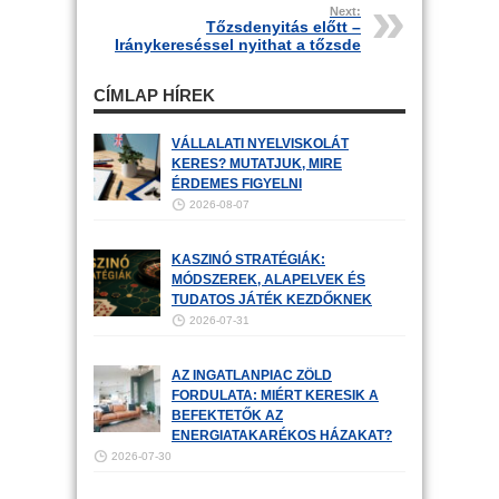
Next:
Tőzsdenyitás előtt –
Iránykereséssel nyithat a tőzsde
CÍMLAP HÍREK
VÁLLALATI NYELVISKOLÁT
KERES? MUTATJUK, MIRE
ÉRDEMES FIGYELNI
2026-08-07
KASZINÓ STRATÉGIÁK:
MÓDSZEREK, ALAPELVEK ÉS
TUDATOS JÁTÉK KEZDŐKNEK
2026-07-31
AZ INGATLANPIAC ZÖLD
FORDULATA: MIÉRT KERESIK A
BEFEKTETŐK AZ
ENERGIATAKARÉKOS HÁZAKAT?
2026-07-30