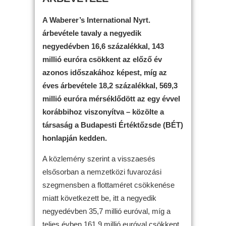
A Waberer’s International Nyrt.
árbevétele tavaly a negyedik
negyedévben 16,6 százalékkal, 143
millió euróra csökkent az előző év
azonos időszakához képest, míg az
éves árbevétele 18,2 százalékkal, 569,3
millió euróra mérséklődött az egy évvel
korábbihoz viszonyítva – közölte a
társaság a Budapesti Értéktőzsde (BÉT)
honlapján kedden.
A közlemény szerint a visszaesés
elsősorban a nemzetközi fuvarozási
szegmensben a flottaméret csökkenése
miatt következett be, itt a negyedik
negyedévben 35,7 millió euróval, míg a
teljes évben 161,9 millió euróval csökkent