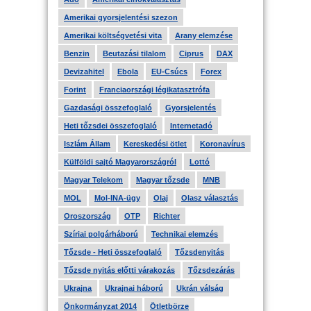
Amerikai gyorsjelentési szezon
Amerikai költségvetési vita
Arany elemzése
Benzin
Beutazási tilalom
Ciprus
DAX
Devizahitel
Ebola
EU-Csúcs
Forex
Forint
Franciaországi légikatasztrófa
Gazdasági összefoglaló
Gyorsjelentés
Heti tőzsdei összefoglaló
Internetadó
Iszlám Állam
Kereskedési ötlet
Koronavírus
Külföldi sajtó Magyarországról
Lottó
Magyar Telekom
Magyar tőzsde
MNB
MOL
Mol-INA-ügy
Olaj
Olasz választás
Oroszország
OTP
Richter
Szíriai polgárháború
Technikai elemzés
Tőzsde - Heti összefoglaló
Tőzsdenyitás
Tőzsde nyitás előtti várakozás
Tőzsdezárás
Ukrajna
Ukrajnai háború
Ukrán válság
Önkormányzat 2014
Ötletbörze