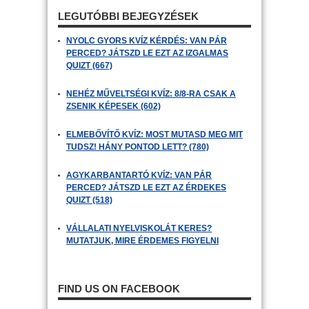
LEGUTÓBBI BEJEGYZÉSEK
NYOLC GYORS KVÍZ KÉRDÉS: VAN PÁR
PERCED? JÁTSZD LE EZT AZ IZGALMAS
QUIZT (667)
NEHÉZ MŰVELTSÉGI KVÍZ: 8/8-RA CSAK A
ZSENIK KÉPESEK (602)
ELMEBŐVÍTŐ KVÍZ: MOST MUTASD MEG MIT
TUDSZ! HÁNY PONTOD LETT? (780)
AGYKARBANTARTÓ KVÍZ: VAN PÁR
PERCED? JÁTSZD LE EZT AZ ÉRDEKES
QUIZT (518)
VÁLLALATI NYELVISKOLÁT KERES?
MUTATJUK, MIRE ÉRDEMES FIGYELNI
FIND US ON FACEBOOK