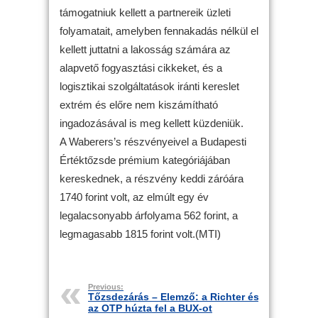
támogatniuk kellett a partnereik üzleti
folyamatait, amelyben fennakadás nélkül el
kellett juttatni a lakosság számára az
alapvető fogyasztási cikkeket, és a
logisztikai szolgáltatások iránti kereslet
extrém és előre nem kiszámítható
ingadozásával is meg kellett küzdeniük.
A Waberers’s részvényeivel a Budapesti
Értéktőzsde prémium kategóriájában
kereskednek, a részvény keddi záróára
1740 forint volt, az elmúlt egy év
legalacsonyabb árfolyama 562 forint, a
legmagasabb 1815 forint volt.(MTI)
Previous:
Tőzsdezárás – Elemző: a Richter és
az OTP húzta fel a BUX-ot