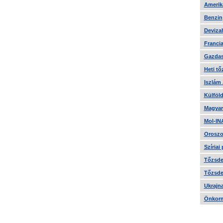
Amerika
Benzin
Devizah
Francia
Gazdas
Heti tő
Iszlám
Külföld
Magyar
Mol-IN
Oroszo
Szíriai
Tőzsde 
Tőzsde 
Ukrajn
Önkorm