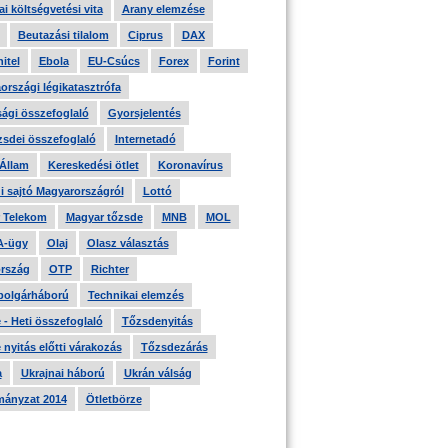
i költségvetési vita
Arany elemzése
Beutazási tilalom
Ciprus
DAX
itel
Ebola
EU-Csúcs
Forex
Forint
országi légikatasztrófa
ági összefoglaló
Gyorsjelentés
zsdei összefoglaló
Internetadó
 Állam
Kereskedési ötlet
Koronavírus
i sajtó Magyarországról
Lottó
 Telekom
Magyar tőzsde
MNB
MOL
A-ügy
Olaj
Olasz választás
rszág
OTP
Richter
 polgárháború
Technikai elemzés
- Heti összefoglaló
Tőzsdenyitás
nyitás előtti várakozás
Tőzsdezárás
a
Ukrajnai háború
Ukrán válság
ányzat 2014
Ötletbörze