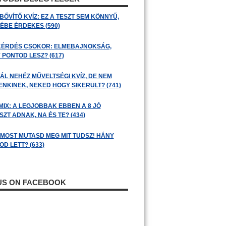
BŐVÍTŐ KVÍZ: EZ A TESZT SEM KÖNNYŰ,
ÉBE ÉRDEKES (590)
KÉRDÉS CSOKOR: ELMEBAJNOKSÁG,
 PONTOD LESZ? (617)
ÁL NEHÉZ MŰVELTSÉGI KVÍZ, DE NEM
ENKINEK, NEKED HOGY SIKERÜLT? (741)
MIX: A LEGJOBBAK EBBEN A 8 JÓ
ZT ADNAK, NA ÉS TE? (434)
: MOST MUTASD MEG MIT TUDSZ! HÁNY
D LETT? (633)
 US ON FACEBOOK