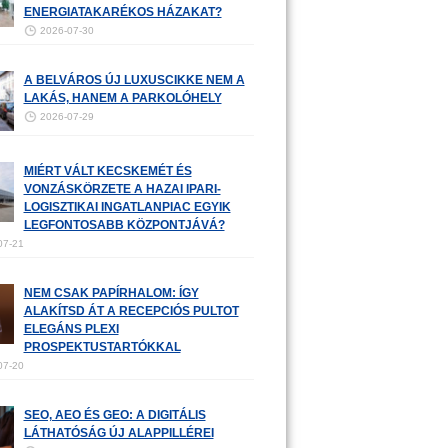
ENERGIATAKARÉKOS HÁZAKAT?
2026-07-30
A BELVÁROS ÚJ LUXUSCIKKE NEM A
LAKÁS, HANEM A PARKOLÓHELY
2026-07-29
MIÉRT VÁLT KECSKEMÉT ÉS
VONZÁSKÖRZETE A HAZAI IPARI-
LOGISZTIKAI INGATLANPIAC EGYIK
LEGFONTOSABB KÖZPONTJÁVÁ?
07-21
NEM CSAK PAPÍRHALOM: ÍGY
ALAKÍTSD ÁT A RECEPCIÓS PULTOT
ELEGÁNS PLEXI
PROSPEKTUSTARTÓKKAL
07-20
SEO, AEO ÉS GEO: A DIGITÁLIS
LÁTHATÓSÁG ÚJ ALAPPILLÉREI