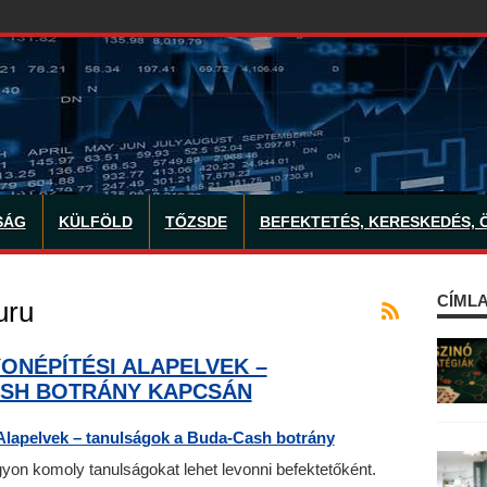
SÁG
KÜLFÖLD
TŐZSDE
BEFEKTETÉS, KERESKEDÉS, 
CÍMLA
uru
ONÉPÍTÉSI ALAPELVEK –
ASH BOTRÁNY KAPCSÁN
on komoly tanulságokat lehet levonni befektetőként.