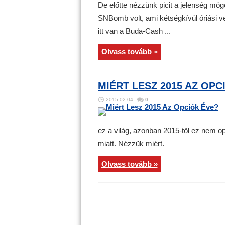
De előtte nézzünk picit a jelenség mö
SNBomb volt, ami kétségkívül óriási v
itt van a Buda-Cash ...
Olvass tovább »
MIÉRT LESZ 2015 AZ OPC
2015-02-04
0
ez a világ, azonban 2015-től ez nem op
miatt. Nézzük miért.
Olvass tovább »