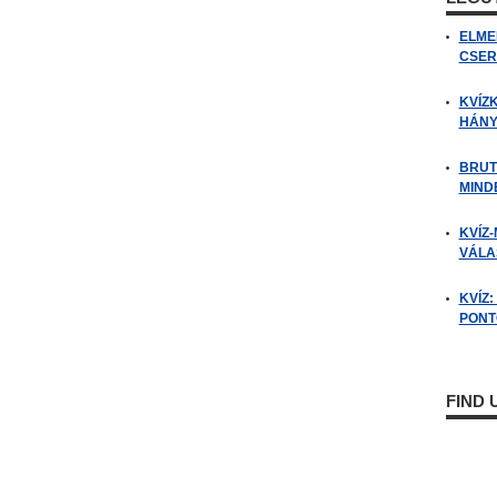
ELME
CSER
KVÍZ
HÁNY
BRUT
MIND
KVÍZ-
VÁLAS
KVÍZ
PONTO
FIND