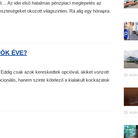
gé… Az idei első hatalmas pénzpiaci meglepetés az
eszteségeket okozott világszinten. Rá alig egy hónapra
IÓK ÉVE?
Eddig csak azok kereskedtek opcióval, akiket vonzott
2026-
cionális, hanem szinte kötelező a kialakult kockázatok
2026-