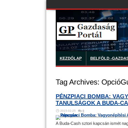
KEZDŐLAP
BELFÖLD -GAZDA
Tag Archives:
OpcióG
PÉNZPIACI BOMBA: VAGY
TANULSÁGOK A BUDA-C
2015-02-25
0
A Buda-Cash sztori kapcsán ismét nagy