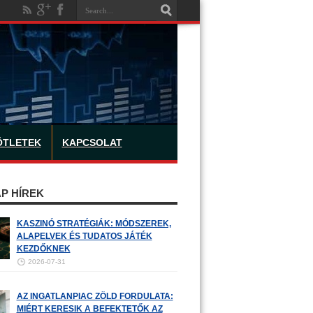
ÖTLETEK
KAPCSOLAT
P HÍREK
KASZINÓ STRATÉGIÁK: MÓDSZEREK,
ALAPELVEK ÉS TUDATOS JÁTÉK
KEZDŐKNEK
2026-07-31
AZ INGATLANPIAC ZÖLD FORDULATA:
MIÉRT KERESIK A BEFEKTETŐK AZ