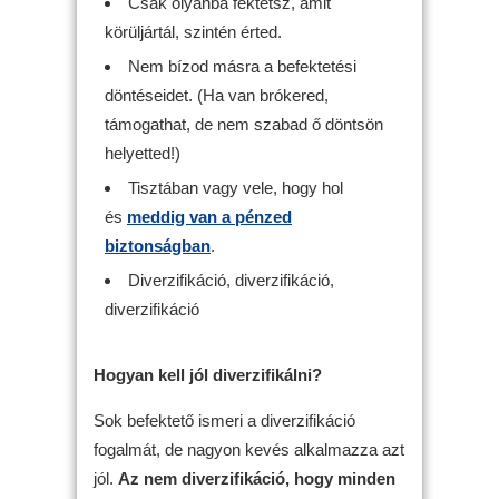
Csak olyanba fektetsz, amit
körüljártál, szintén érted.
Nem bízod másra a befektetési
döntéseidet. (Ha van brókered,
támogathat, de nem szabad ő döntsön
helyetted!)
Tisztában vagy vele, hogy hol
és
meddig van a pénzed
biztonságban
.
Diverzifikáció, diverzifikáció,
diverzifikáció
Hogyan kell jól diverzifikálni?
Sok befektető ismeri a diverzifikáció
fogalmát, de nagyon kevés alkalmazza azt
jól.
Az nem diverzifikáció, hogy minden