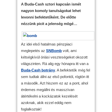
A Buda-Cash sztori kapcsán ismét
nagyon komoly tanulságokat lehet
levonni befektetőként. De előtte
nézzünk picit a jelenség mögé…
Az idei első hatalmas pénzpiaci
meglepetés az
SNBomb
volt, ami
kétségkívül óriási veszteségeket okozott
világszinten. Rá alig egy hónapra itt van a
Buda-Cash botrány
. A befektetők még fel
sem tudtak állni az első pofontól, rögtön itt
a második. Azt hiszem ez az a pont, ahol
érdemes megállni és masszívan
átértékelni a kockázatok kezelését
azoknak, akik ezzel eddig nem
foglalkoztak!