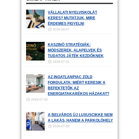
VÁLLALATI NYELVISKOLÁT
KERES? MUTATJUK, MIRE
ÉRDEMES FIGYELNI
2026-08-07
KASZINÓ STRATÉGIÁK:
MÓDSZEREK, ALAPELVEK ÉS
TUDATOS JÁTÉK KEZDŐKNEK
2026-07-31
AZ INGATLANPIAC ZÖLD
FORDULATA: MIÉRT KERESIK A
BEFEKTETŐK AZ
ENERGIATAKARÉKOS HÁZAKAT?
2026-07-30
A BELVÁROS ÚJ LUXUSCIKKE NEM
A LAKÁS, HANEM A PARKOLÓHELY
2026-07-29