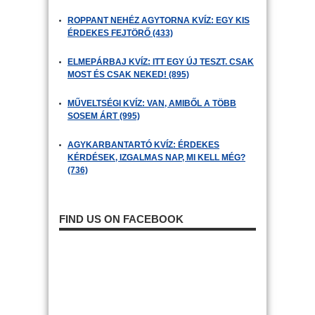
ROPPANT NEHÉZ AGYTORNA KVÍZ: EGY KIS
ÉRDEKES FEJTÖRŐ (433)
ELMEPÁRBAJ KVÍZ: ITT EGY ÚJ TESZT. CSAK
MOST ÉS CSAK NEKED! (895)
MŰVELTSÉGI KVÍZ: VAN, AMIBŐL A TÖBB
SOSEM ÁRT (995)
AGYKARBANTARTÓ KVÍZ: ÉRDEKES
KÉRDÉSEK, IZGALMAS NAP, MI KELL MÉG?
(736)
FIND US ON FACEBOOK