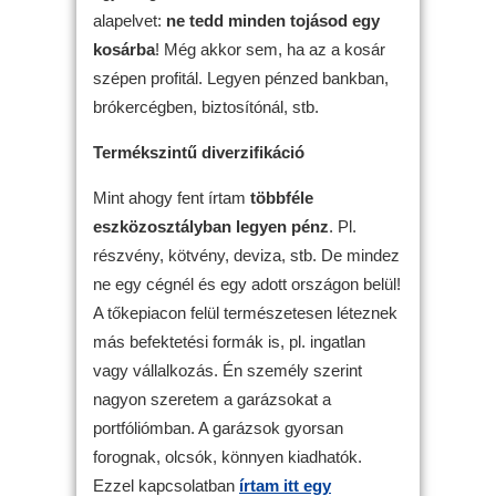
alapelvet:
ne tedd minden tojásod egy
kosárba
! Még akkor sem, ha az a kosár
szépen profitál. Legyen pénzed bankban,
brókercégben, biztosítónál, stb.
Termékszintű diverzifikáció
Mint ahogy fent írtam
többféle
eszközosztályban legyen pénz
. Pl.
részvény, kötvény, deviza, stb. De mindez
ne egy cégnél és egy adott országon belül!
A tőkepiacon felül természetesen léteznek
más befektetési formák is, pl. ingatlan
vagy vállalkozás. Én személy szerint
nagyon szeretem a garázsokat a
portfóliómban. A garázsok gyorsan
forognak, olcsók, könnyen kiadhatók.
Ezzel kapcsolatban
írtam itt egy