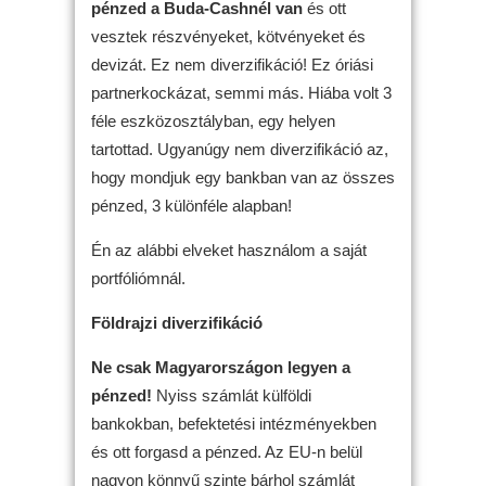
pénzed a Buda-Cashnél van
és ott
vesztek részvényeket, kötvényeket és
devizát. Ez nem diverzifikáció! Ez óriási
partnerkockázat, semmi más. Hiába volt 3
féle eszközosztályban, egy helyen
tartottad. Ugyanúgy nem diverzifikáció az,
hogy mondjuk egy bankban van az összes
pénzed, 3 különféle alapban!
Én az alábbi elveket használom a saját
portfóliómnál.
Földrajzi diverzifikáció
Ne csak Magyarországon legyen a
pénzed!
Nyiss számlát külföldi
bankokban, befektetési intézményekben
és ott forgasd a pénzed. Az EU-n belül
nagyon könnyű szinte bárhol számlát