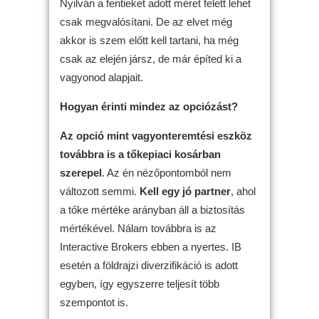
Nyilván a fentieket adott méret felett lehet
csak megvalósítani. De az elvet még
akkor is szem előtt kell tartani, ha még
csak az elején jársz, de már építed ki a
vagyonod alapjait.
Hogyan érinti mindez az opciózást?
Az opció mint vagyonteremtési eszköz
továbbra is a tőkepiaci kosárban
szerepel
. Az én nézőpontomból nem
változott semmi.
Kell egy jó partner
, ahol
a tőke mértéke arányban áll a biztosítás
mértékével. Nálam továbbra is az
Interactive Brokers ebben a nyertes. IB
esetén a földrajzi diverzifikáció is adott
egyben, így egyszerre teljesít több
szempontot is.