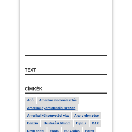
TEXT
CÍMKÉK
Adó
Amerikai elnökválasztás
Amerikai gyorsjelentési szezon
Amerikai költségvetési vita
Arany elemzése
Benzin
Beutazási tilalom
Ciprus
DAX
Devizahitel
Ebola
EU-Csúcs
Forex