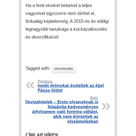
Ha a fenti elveket betartod a teljes
vagyonod egyszerre nem tűnhet el,
fizikailag képtelenség. A 2015-ös év eddigi
legnagyobb tanulsága a kockázatkezelés
és diverzifikáció!
Tagged with:
OPCIÓGURU
Previous:
Ismét drónokat észleltek az éjjel
Párizs fölött
Next:
Devizahitelek – Erste olyanoknak is
felajánlja kedvezményes
árfolyamon való forintra váltást,
akik nem érintettek az
elszámolásban
CÍMLAP HÍREK