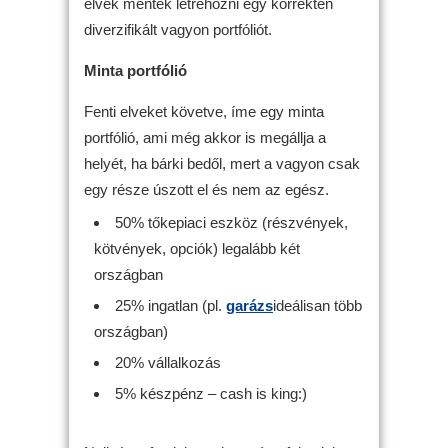
elvek menték létrehozni egy korrekten
diverzifikált vagyon portfóliót.
Minta portfólió
Fenti elveket követve, íme egy minta
portfólió, ami még akkor is megállja a
helyét, ha bárki bedől, mert a vagyon csak
egy része úszott el és nem az egész.
50% tőkepiaci eszköz (részvények,
kötvények, opciók) legalább két
országban
25% ingatlan (pl.
garázs
ideálisan több
országban)
20% vállalkozás
5% készpénz – cash is king:)