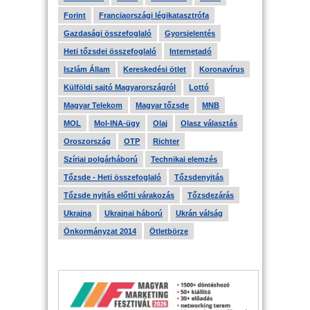
Forint
Franciaországi légikatasztrófa
Gazdasági összefoglaló
Gyorsjelentés
Heti tőzsdei összefoglaló
Internetadó
Iszlám Állam
Kereskedési ötlet
Koronavírus
Külföldi sajtó Magyarországról
Lottó
Magyar Telekom
Magyar tőzsde
MNB
MOL
Mol-INA-ügy
Olaj
Olasz választás
Oroszország
OTP
Richter
Szíriai polgárháború
Technikai elemzés
Tőzsde - Heti összefoglaló
Tőzsdenyitás
Tőzsde nyitás előtti várakozás
Tőzsdezárás
Ukrajna
Ukrajnai háború
Ukrán válság
Önkormányzat 2014
Ötletbörze