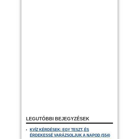
LEGUTÓBBI BEJEGYZÉSEK
KVÍZ KÉRDÉSEK: EGY TESZT, ÉS
ÉRDEKESSÉ VARÁZSOLJUK A NAPOD (554)