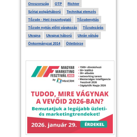
Oroszország
OTP
Richter
Szíriai polgárháború
Technikai elemzés
Tőzsde - Heti összefoglaló
Tőzsdenyitás
Tőzsde nyitás előtti várakozás
Tőzsdezárás
Ukrajna
Ukrajnai háború
Ukrán válság
Önkormányzat 2014
Ötletbörze