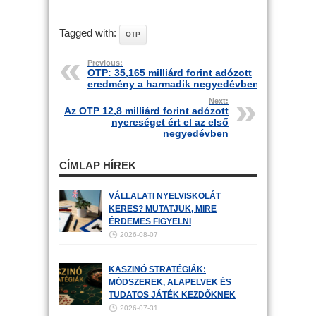
Tagged with:
OTP
Previous:
OTP: 35,165 milliárd forint adózott
eredmény a harmadik negyedévben
Next:
Az OTP 12,8 milliárd forint adózott
nyereséget ért el az első
negyedévben
CÍMLAP HÍREK
VÁLLALATI NYELVISKOLÁT
KERES? MUTATJUK, MIRE
ÉRDEMES FIGYELNI
2026-08-07
KASZINÓ STRATÉGIÁK:
MÓDSZEREK, ALAPELVEK ÉS
TUDATOS JÁTÉK KEZDŐKNEK
2026-07-31