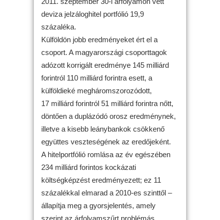
2011. szeptember 30-i árfolyamon vett
deviza jelzáloghitel portfólió 19,9
százaléka.
Külföldön jobb eredményeket ért el a
csoport. A magyarországi csoporttagok
adózott korrigált eredménye 145 milliárd
forintról 110 milliárd forintra esett, a
külföldieké megháromszorozódott,
17 milliárd forintról 51 milliárd forintra nőtt,
döntően a duplázódó orosz eredménynek,
illetve a kisebb leánybankok csökkenő
együttes veszteségének az eredőjeként.
A hitelportfólió romlása az év egészében
234 milliárd forintos kockázati
költségképzést eredményezett; ez 11
százalékkal elmarad a 2010-es szinttől –
állapítja meg a gyorsjelentés, amely
szerint az árfolyamszűrt problémás