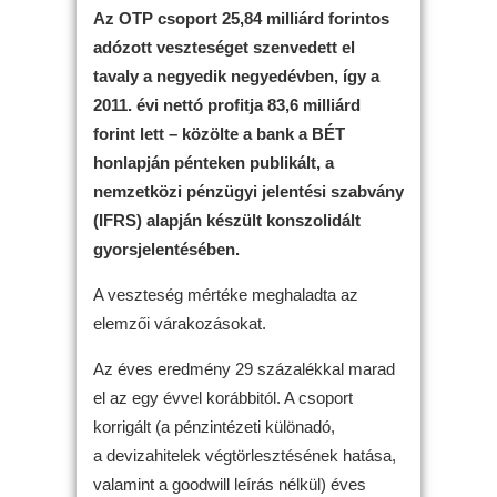
Az OTP csoport 25,84 milliárd forintos
adózott veszteséget szenvedett el
tavaly a negyedik negyedévben, így a
2011. évi nettó profitja 83,6 milliárd
forint lett – közölte a bank a BÉT
honlapján pénteken publikált, a
nemzetközi pénzügyi jelentési szabvány
(IFRS) alapján készült konszolidált
gyorsjelentésében.
A veszteség mértéke meghaladta az
elemzői várakozásokat.
Az éves eredmény 29 százalékkal marad
el az egy évvel korábbitól. A csoport
korrigált (a pénzintézeti különadó,
a devizahitelek végtörlesztésének hatása,
valamint a goodwill leírás nélkül) éves