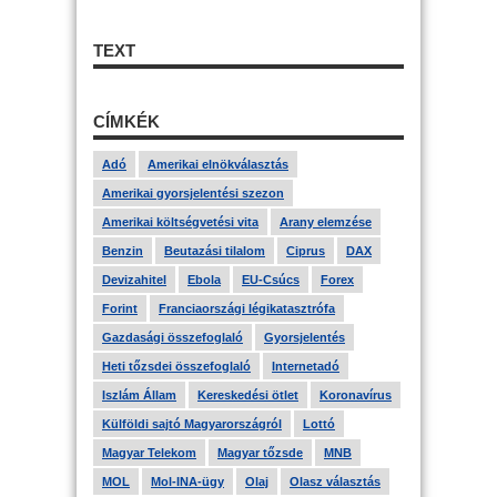
TEXT
CÍMKÉK
Adó
Amerikai elnökválasztás
Amerikai gyorsjelentési szezon
Amerikai költségvetési vita
Arany elemzése
Benzin
Beutazási tilalom
Ciprus
DAX
Devizahitel
Ebola
EU-Csúcs
Forex
Forint
Franciaországi légikatasztrófa
Gazdasági összefoglaló
Gyorsjelentés
Heti tőzsdei összefoglaló
Internetadó
Iszlám Állam
Kereskedési ötlet
Koronavírus
Külföldi sajtó Magyarországról
Lottó
Magyar Telekom
Magyar tőzsde
MNB
MOL
Mol-INA-ügy
Olaj
Olasz választás