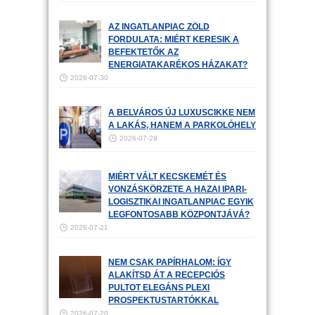
AZ INGATLANPIAC ZÖLD
FORDULATA: MIÉRT KERESIK A
BEFEKTETŐK AZ
ENERGIATAKARÉKOS HÁZAKAT?
2026-07-30
A BELVÁROS ÚJ LUXUSCIKKE NEM
A LAKÁS, HANEM A PARKOLÓHELY
2026-07-29
MIÉRT VÁLT KECSKEMÉT ÉS
VONZÁSKÖRZETE A HAZAI IPARI-
LOGISZTIKAI INGATLANPIAC EGYIK
LEGFONTOSABB KÖZPONTJÁVÁ?
2026-07-21
NEM CSAK PAPÍRHALOM: ÍGY
ALAKÍTSD ÁT A RECEPCIÓS
PULTOT ELEGÁNS PLEXI
PROSPEKTUSTARTÓKKAL
2026-07-20