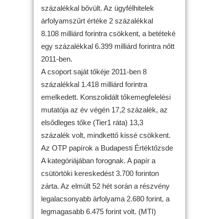
százalékkal bővült. Az ügyfélhitelek
árfolyamszűrt értéke 2 százalékkal
8.108 milliárd forintra csökkent, a betéteké
egy százalékkal 6.399 milliárd forintra nőtt
2011-ben.
A csoport saját tőkéje 2011-ben 8
százalékkal 1.418 milliárd forintra
emelkedett. Konszolidált tőkemegfelelési
mutatója az év végén 17,2 százalék, az
elsődleges tőke (Tier1 ráta) 13,3
százalék volt, mindkettő kissé csökkent.
Az OTP papírok a Budapesti Értéktőzsde
A kategóriájában forognak. A papír a
csütörtöki kereskedést 3.700 forinton
zárta. Az elmúlt 52 hét során a részvény
legalacsonyabb árfolyama 2.680 forint, a
legmagasabb 6.475 forint volt. (MTI)