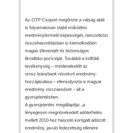
Az OTP Csoport megőrizte a válság alatt
is folyamatosan stabil működési
eredménytermelő képességét, nemzetközi
összehasonlításban is kiemelkedően
magas tőkeerejét és biztonságos
likviditási pozícióját. Továbbá a külföldi
tevékenység – mindenekelőtt az
orosz leánybank növekvő eredmény-
hozzájárulása – ellensúlyozta a magyar
eredmény visszaesését – áll a
gyorsjelentésben.
A gyorsjelentés megállapítja: „a
lényegesen megnövekedett adóterhelés
mellett 2010-hez hasonló korrigált adózott
eredmény, javuló fedezettség ellenére