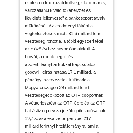
csökkenő kockázati költség, stabil marzs,
változatlanul kiváló tőkehelyzet és
likviditás jellemezte” a bankcsoport tavalyi
működését. Az eredményt főként a
végtörlesztések miatti 31,6 milliárd forint
veszteség rontotta, a többi egyszeri tétel
az előző évihez hasonlóan alakult. A
horvát, a montenegrói és
a szerb leánybankokkal kapcsolatos
goodwill leírás hatása 17,1 milliárd, a
pénzügyi szervezetek különadója
Magyarországon 29 milliárd forint
veszteséget okozott az OTP csoportnak.
A végtörlesztést az OTP Core és az OTP
Lakáslízing deviza jelzáloghitel adósainak
19,7 százaléka vette igénybe, 217
milliárd forintnyi hitelállományra, ami a