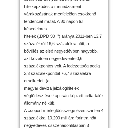
hitelképződés a menedzsment
várakozásának megfelelően csökkenő
tendenciát mutat. A 90 napon túl
késedelmes
hitelek („DPD 90+”) aránya 2011-ben 13,7
százalékról 16,6 százalékra nőtt, a
bővülés az első negyedévben nagyobb,
azt követően negyedévente 0,6
százalékpontos volt. A fedezettség pedig
2,3 százalékponttal 76,7 százalékra
emelkedett (a
magyar deviza jelzáloghitelek
végtörlesztése kapcsán képzett céltartalék
állomány nélkül).
A csoport mérlegfőösszege éves szinten 4
százalékkal 10.200 milliárd forintra nőtt,
negyedéves összehasonlításban 3