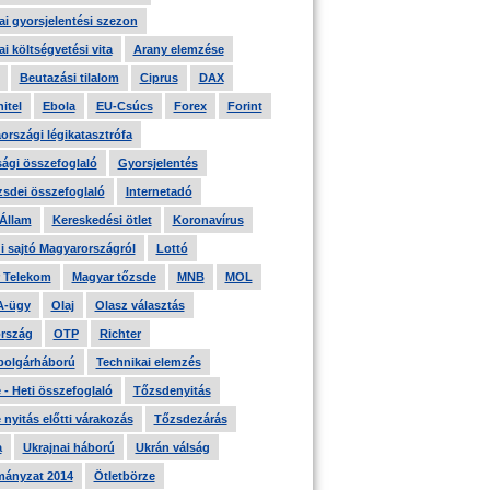
i gyorsjelentési szezon
i költségvetési vita
Arany elemzése
Beutazási tilalom
Ciprus
DAX
itel
Ebola
EU-Csúcs
Forex
Forint
országi légikatasztrófa
ági összefoglaló
Gyorsjelentés
zsdei összefoglaló
Internetadó
 Állam
Kereskedési ötlet
Koronavírus
i sajtó Magyarországról
Lottó
 Telekom
Magyar tőzsde
MNB
MOL
A-ügy
Olaj
Olasz választás
rszág
OTP
Richter
 polgárháború
Technikai elemzés
- Heti összefoglaló
Tőzsdenyitás
nyitás előtti várakozás
Tőzsdezárás
a
Ukrajnai háború
Ukrán válság
ányzat 2014
Ötletbörze