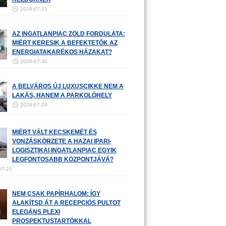
2026-07-31
AZ INGATLANPIAC ZÖLD FORDULATA:
MIÉRT KERESIK A BEFEKTETŐK AZ
ENERGIATAKARÉKOS HÁZAKAT?
2026-07-30
A BELVÁROS ÚJ LUXUSCIKKE NEM A
LAKÁS, HANEM A PARKOLÓHELY
2026-07-29
MIÉRT VÁLT KECSKEMÉT ÉS
VONZÁSKÖRZETE A HAZAI IPARI-
LOGISZTIKAI INGATLANPIAC EGYIK
LEGFONTOSABB KÖZPONTJÁVÁ?
07-21
NEM CSAK PAPÍRHALOM: ÍGY
ALAKÍTSD ÁT A RECEPCIÓS PULTOT
ELEGÁNS PLEXI
PROSPEKTUSTARTÓKKAL