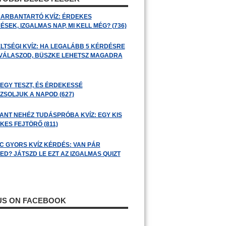
ARBANTARTÓ KVÍZ: ÉRDEKES
SEK, IZGALMAS NAP, MI KELL MÉG? (736)
LTSÉGI KVÍZ: HA LEGALÁBB 5 KÉRDÉSRE
 VÁLASZOD, BÜSZKE LEHETSZ MAGADRA
 EGY TESZT, ÉS ÉRDEKESSÉ
ZSOLJUK A NAPOD (627)
ANT NEHÉZ TUDÁSPRÓBA KVÍZ: EGY KIS
KES FEJTÖRŐ (811)
C GYORS KVÍZ KÉRDÉS: VAN PÁR
ED? JÁTSZD LE EZT AZ IZGALMAS QUIZT
 US ON FACEBOOK