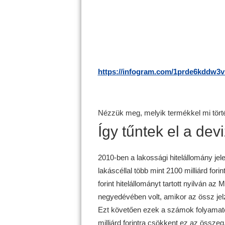
https://infogram.com/1prde6kddw
Nézzük meg, melyik termékkel mi törté
Így tűntek el a dev
2010-ben a lakossági hitelállomány jelen
lakáscéllal több mint 2100 milliárd fori
forint hitelállományt tartott nyilván a
negyedévében volt, amikor az össz jelz
Ezt követően ezek a számok folyamat
milliárd forintra csökkent ez az összeg.