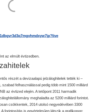
3v1dbgvr3d3q7mgvhmdxyw7jp?live
nt az elmúlt évtizedben.
izahitelek
tős részét a devizaalapú jelzáloghitelek tették ki –
nt, szabad felhasználással pedig több mint 1500 milliárd
z MNB az évtized elején. A tetőpont 2011 harmadik
áloghitelállomány meghaladta az 5200 milliárd forintot.
osan csökkentek, 2014 utolsó negyedévében 3300
 A forintosítás is egyértelműen látszik a grafikonon: