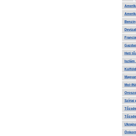
Amerika
Amerika
Benzin
Devizah
Francia
Gazdas
Heti tő
Iszlám
Külföld
Magyar
Mol-IN
Oroszo
Szíriai
Tőzsde 
Tőzsde 
Ukrajn
Önkorm