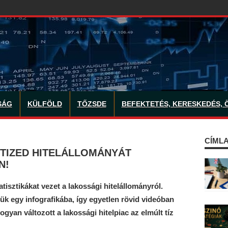
SÁG
KÜLFÖLD
TŐZSDE
BEFEKTETÉS, KERESKEDÉS, 
CÍMLA
VTIZED HITELÁLLOMÁNYÁT
N!
isztikákat vezet a lakossági hitelállományról.
ük egy infografikába, így egyetlen rövid videóban
yan változott a lakossági hitelpiac az elmúlt tíz