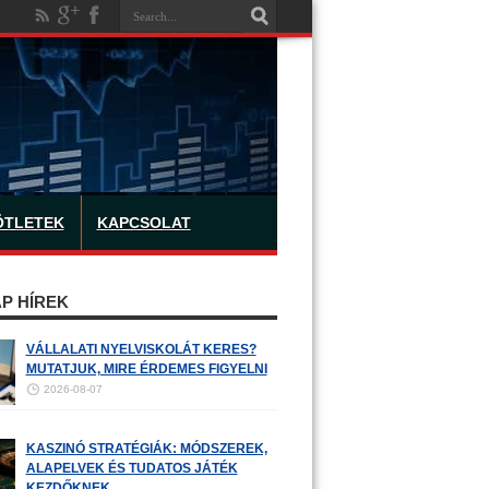
ÖTLETEK
KAPCSOLAT
P HÍREK
VÁLLALATI NYELVISKOLÁT KERES?
MUTATJUK, MIRE ÉRDEMES FIGYELNI
2026-08-07
KASZINÓ STRATÉGIÁK: MÓDSZEREK,
ALAPELVEK ÉS TUDATOS JÁTÉK
KEZDŐKNEK