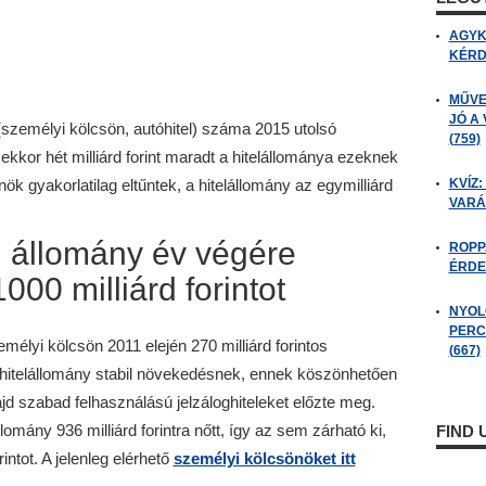
AGYK
KÉRDÉ
MŰVE
JÓ A
(személyi kölcsön, autóhitel) száma 2015 utolsó
(759)
kor hét milliárd forint maradt a hitelállománya ezeknek
k gyakorlatilag eltűntek, a hitelállomány az egymilliárd
KVÍZ:
VARÁ
n állomány év végére
ROPP
ÉRDE
000 milliárd forintot
NYOL
PERC
mélyi kölcsön 2011 elején 270 milliárd forintos
(667)
 a hitelállomány stabil növekedésnek, ennek köszönhetően
ajd szabad felhasználású jelzáloghiteleket előzte meg.
mány 936 milliárd forintra nőtt, így az sem zárható ki,
FIND
intot. A jelenleg elérhető
személyi kölcsönöket itt