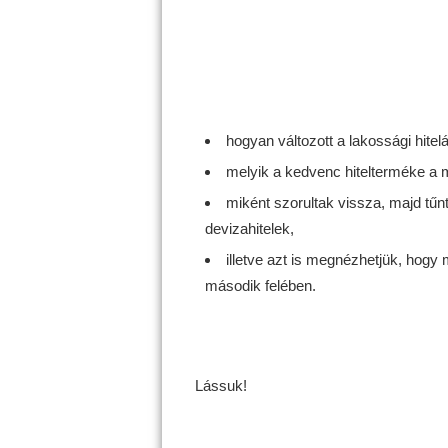
hogyan változott a lakossági hitel
melyik a kedvenc hitelterméke a
miként szorultak vissza, majd tűnt
devizahitelek,
illetve azt is megnézhetjük, hogy m
második felében.
Lássuk!