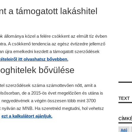
t a támogatott lakáshitel
ök állománya közel a felére csökkent az elmúlt tíz évben
orintra. A csökkenő tendencia az egész évtizedre jellemző
an újra emelkedni kezdett a támogatott szerződések
tételeiről itt olvashatsz bővebben.
áloghitelek bővülése
hitel szerződések száma számottevően nőtt, amit a
t elsősorban, de a 2015-ös évet megelőzően és utána is
TEXT
k negyedévének a végén összesen több mint 3700
rtott nyilván az MNB. Ha szeretnéd megtudni, hol vehetsz
,
ezt a kalkulátort ajánljuk.
CÍMK
Adó