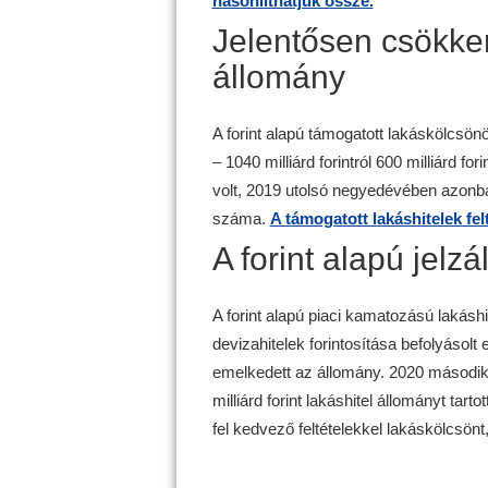
hasonlíthatjuk össze.
Jelentősen csökken
állomány
A forint alapú támogatott lakáskölcsön
– 1040 milliárd forintról 600 milliárd f
volt, 2019 utolsó negyedévében azonb
száma.
A támogatott lakáshitelek fel
A forint alapú jelz
A forint alapú piaci kamatozású lakás
devizahitelek forintosítása befolyásol
emelkedett az állomány. 2020 másodi
milliárd forint lakáshitel állományt ta
fel kedvező feltételekkel lakáskölcsönt