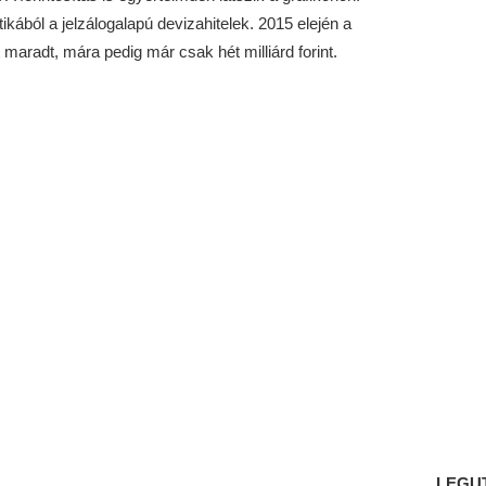
ztikából a jelzálogalapú devizahitelek. 2015 elején a
nt maradt, mára pedig már csak hét milliárd forint.
LEGU