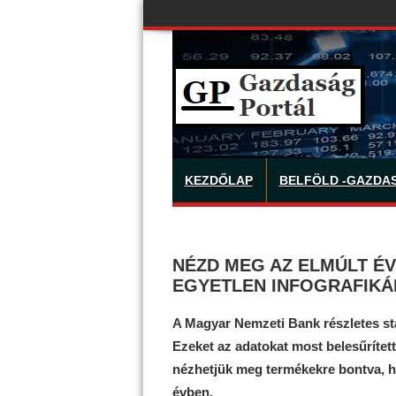
KEZDŐLAP
BELFÖLD -GAZDA
NÉZD MEG AZ ELMÚLT É
EGYETLEN INFOGRAFIKÁ
A Magyar Nemzeti Bank részletes stat
Ezeket az adatokat most belesűrített
nézhetjük meg termékekre bontva, hog
évben.