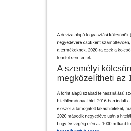
A deviza alapú fogyasztási kölcsönök 
negyedévére csökkent számottevően, ek
a termékeknek. 2020-ra ezek a kölcsönö
forintot sem éri el.
A személyi kölcsö
megközelítheti az 1
A forint alapú szabad felhasználású sze
hitelállománnyal bírt. 2016-ban indult
először a támogatott lakáshiteleket, m
2020 második negyedéve után a hitelállo
hogy év végéig eléri az 1000 milliárd for