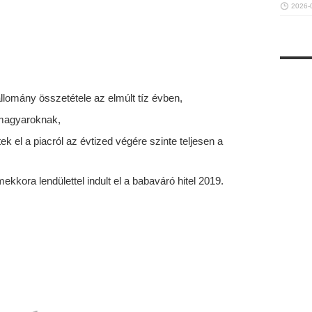
2026-
állomány összetétele az elmúlt tíz évben,
 magyaroknak,
ek el a piacról az évtized végére szinte teljesen a
ekkora lendülettel indult el a babaváró hitel 2019.