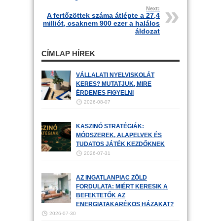
Next:
A fertőzöttek száma átlépte a 27,4
milliót, csaknem 900 ezer a halálos
áldozat
CÍMLAP HÍREK
VÁLLALATI NYELVISKOLÁT
KERES? MUTATJUK, MIRE
ÉRDEMES FIGYELNI
2026-08-07
KASZINÓ STRATÉGIÁK:
MÓDSZEREK, ALAPELVEK ÉS
TUDATOS JÁTÉK KEZDŐKNEK
2026-07-31
AZ INGATLANPIAC ZÖLD
FORDULATA: MIÉRT KERESIK A
BEFEKTETŐK AZ
ENERGIATAKARÉKOS HÁZAKAT?
2026-07-30