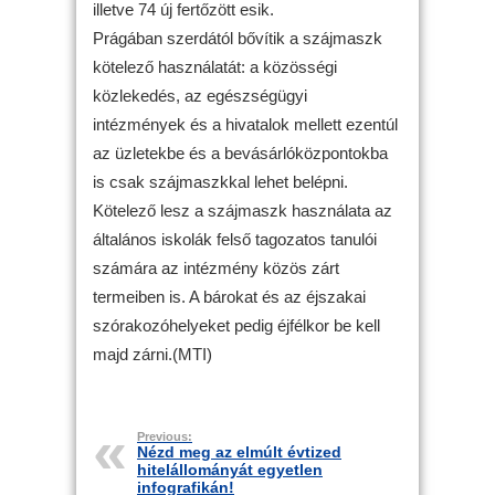
illetve 74 új fertőzött esik.
Prágában szerdától bővítik a szájmaszk
kötelező használatát: a közösségi
közlekedés, az egészségügyi
intézmények és a hivatalok mellett ezentúl
az üzletekbe és a bevásárlóközpontokba
is csak szájmaszkkal lehet belépni.
Kötelező lesz a szájmaszk használata az
általános iskolák felső tagozatos tanulói
számára az intézmény közös zárt
termeiben is. A bárokat és az éjszakai
szórakozóhelyeket pedig éjfélkor be kell
majd zárni.(MTI)
Previous:
Nézd meg az elmúlt évtized
hitelállományát egyetlen
infografikán!