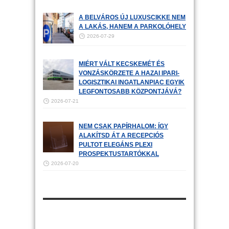
A BELVÁROS ÚJ LUXUSCIKKE NEM
A LAKÁS, HANEM A PARKOLÓHELY
2026-07-29
MIÉRT VÁLT KECSKEMÉT ÉS
VONZÁSKÖRZETE A HAZAI IPARI-
LOGISZTIKAI INGATLANPIAC EGYIK
LEGFONTOSABB KÖZPONTJÁVÁ?
2026-07-21
NEM CSAK PAPÍRHALOM: ÍGY
ALAKÍTSD ÁT A RECEPCIÓS
PULTOT ELEGÁNS PLEXI
PROSPEKTUSTARTÓKKAL
2026-07-20