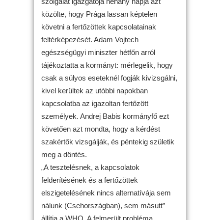
szolgálat igazgatója néhány napja azt
közölte, hogy Prága lassan képtelen
követni a fertőzöttek kapcsolatainak
feltérképezését. Adam Vojtech
egészségügyi miniszter hétfőn arról
tájékoztatta a kormányt: mérlegelik, hogy
csak a súlyos eseteknél fogják kivizsgálni,
kivel kerültek az utóbbi napokban
kapcsolatba az igazoltan fertőzött
személyek. Andrej Babis kormányfő ezt
követően azt mondta, hogy a kérdést
szakértők vizsgálják, és péntekig születik
meg a döntés.
„A tesztelésnek, a kapcsolatok
felderítésének és a fertőzöttek
elszigetelésének nincs alternatívája sem
nálunk (Csehországban), sem másutt” –
állítja a WHO. A felmerült probléma