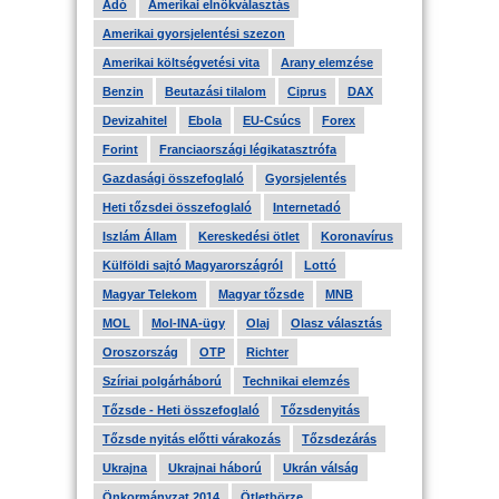
Adó
Amerikai elnökválasztás
Amerikai gyorsjelentési szezon
Amerikai költségvetési vita
Arany elemzése
Benzin
Beutazási tilalom
Ciprus
DAX
Devizahitel
Ebola
EU-Csúcs
Forex
Forint
Franciaországi légikatasztrófa
Gazdasági összefoglaló
Gyorsjelentés
Heti tőzsdei összefoglaló
Internetadó
Iszlám Állam
Kereskedési ötlet
Koronavírus
Külföldi sajtó Magyarországról
Lottó
Magyar Telekom
Magyar tőzsde
MNB
MOL
Mol-INA-ügy
Olaj
Olasz választás
Oroszország
OTP
Richter
Szíriai polgárháború
Technikai elemzés
Tőzsde - Heti összefoglaló
Tőzsdenyitás
Tőzsde nyitás előtti várakozás
Tőzsdezárás
Ukrajna
Ukrajnai háború
Ukrán válság
Önkormányzat 2014
Ötletbörze