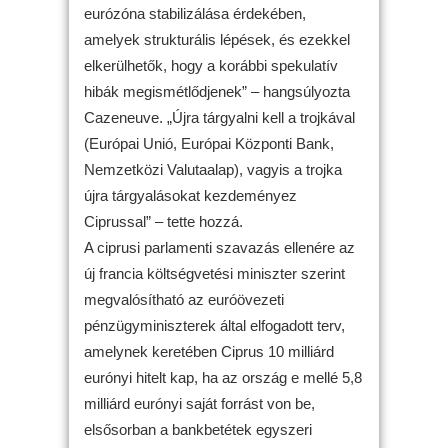
eurózóna stabilizálása érdekében,
amelyek strukturális lépések, és ezekkel
elkerülhetők, hogy a korábbi spekulatív
hibák megismétlődjenek” – hangsúlyozta
Cazeneuve. „Újra tárgyalni kell a trojkával
(Európai Unió, Európai Központi Bank,
Nemzetközi Valutaalap), vagyis a trojka
újra tárgyalásokat kezdeményez
Ciprussal” – tette hozzá.
A ciprusi parlamenti szavazás ellenére az
új francia költségvetési miniszter szerint
megvalósítható az euróövezeti
pénzügyminiszterek által elfogadott terv,
amelynek keretében Ciprus 10 milliárd
eurónyi hitelt kap, ha az ország e mellé 5,8
milliárd eurónyi saját forrást von be,
elsősorban a bankbetétek egyszeri