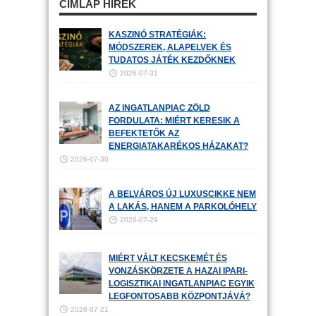
CÍMLAP HÍREK
KASZINÓ STRATÉGIÁK:
MÓDSZEREK, ALAPELVEK ÉS
TUDATOS JÁTÉK KEZDŐKNEK
2026-07-31
AZ INGATLANPIAC ZÖLD
FORDULATA: MIÉRT KERESIK A
BEFEKTETŐK AZ
ENERGIATAKARÉKOS HÁZAKAT?
2026-07-30
A BELVÁROS ÚJ LUXUSCIKKE NEM
A LAKÁS, HANEM A PARKOLÓHELY
2026-07-29
MIÉRT VÁLT KECSKEMÉT ÉS
VONZÁSKÖRZETE A HAZAI IPARI-
LOGISZTIKAI INGATLANPIAC EGYIK
LEGFONTOSABB KÖZPONTJÁVÁ?
2026-07-21