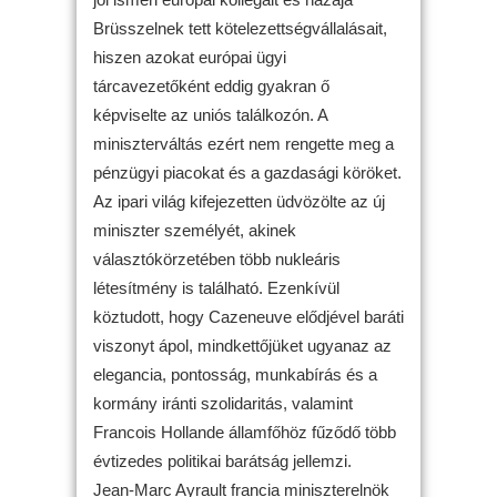
Brüsszelnek tett kötelezettségvállalásait,
hiszen azokat európai ügyi
tárcavezetőként eddig gyakran ő
képviselte az uniós találkozón. A
miniszterváltás ezért nem rengette meg a
pénzügyi piacokat és a gazdasági köröket.
Az ipari világ kifejezetten üdvözölte az új
miniszter személyét, akinek
választókörzetében több nukleáris
létesítmény is található. Ezenkívül
köztudott, hogy Cazeneuve elődjével baráti
viszonyt ápol, mindkettőjüket ugyanaz az
elegancia, pontosság, munkabírás és a
kormány iránti szolidaritás, valamint
Francois Hollande államfőhöz fűződő több
évtizedes politikai barátság jellemzi.
Jean-Marc Ayrault francia miniszterelnök