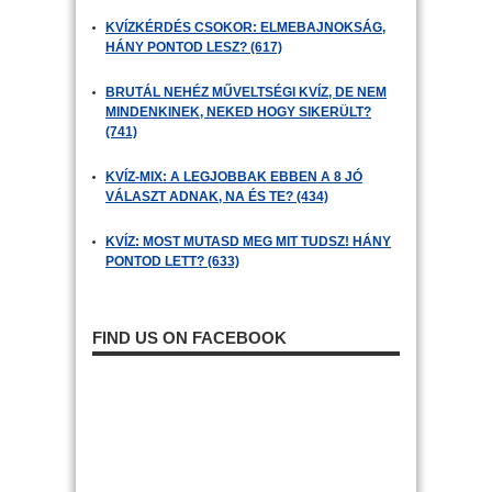
KVÍZKÉRDÉS CSOKOR: ELMEBAJNOKSÁG,
HÁNY PONTOD LESZ? (617)
BRUTÁL NEHÉZ MŰVELTSÉGI KVÍZ, DE NEM
MINDENKINEK, NEKED HOGY SIKERÜLT?
(741)
KVÍZ-MIX: A LEGJOBBAK EBBEN A 8 JÓ
VÁLASZT ADNAK, NA ÉS TE? (434)
KVÍZ: MOST MUTASD MEG MIT TUDSZ! HÁNY
PONTOD LETT? (633)
FIND US ON FACEBOOK