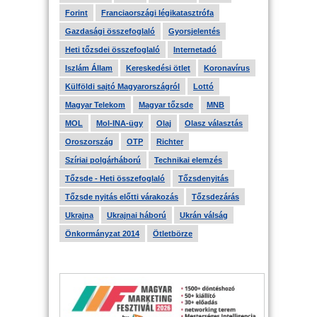
Forint
Franciaországi légikatasztrófa
Gazdasági összefoglaló
Gyorsjelentés
Heti tőzsdei összefoglaló
Internetadó
Iszlám Állam
Kereskedési ötlet
Koronavírus
Külföldi sajtó Magyarországról
Lottó
Magyar Telekom
Magyar tőzsde
MNB
MOL
Mol-INA-ügy
Olaj
Olasz választás
Oroszország
OTP
Richter
Szíriai polgárháború
Technikai elemzés
Tőzsde - Heti összefoglaló
Tőzsdenyitás
Tőzsde nyitás előtti várakozás
Tőzsdezárás
Ukrajna
Ukrajnai háború
Ukrán válság
Önkormányzat 2014
Ötletbörze