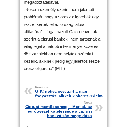
megadóztatásával.
„Nekem személy szerint nem jelentett
problémát, hogy az orosz oligarchák egy
részét kérték fel az ország talpra
állítására” – fogalmazott Cazeneuve, aki
szerint a ciprusi bankok „nem tartoznak a
világ legátláthatóbb intézményei közé és
45 százalékban nem helyiek számláit
kezelik, akiknek pedig egy jelentős része
orosz oligarcha”.(MTI)
Previous:
GfK: nehéz évet zárt a napi
fogyasztási cikkek kiskereskedelme
Next:
Ciprusi mentőcsomag – Merkel: az
euróövezet kötelessége a ciprusi
bankválság megoldása