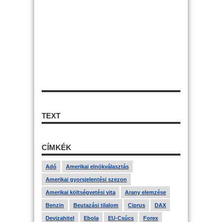
TEXT
CÍMKÉK
Adó
Amerikai elnökválasztás
Amerikai gyorsjelentési szezon
Amerikai költségvetési vita
Arany elemzése
Benzin
Beutazási tilalom
Ciprus
DAX
Devizahitel
Ebola
EU-Csúcs
Forex