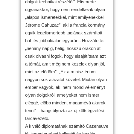
dolgok technikai részétől”. Elismerte
ugyanakkor, hogy nem rendelkezik olyan
„alapos ismeretekkel, mint amilyenekkel
Jérome Cahuzac”, aki a francia kormány
egyik legelismertebb tagjának számított
bal- és jobboldalon egyaránt. Hozzátette:
„néhány napig, hétig, hosszú órákon át
csak olvasni fogok, hogy elsajátítsam azt
a témát, amit még nem kezelek olyan jól,
mint az elődöm”. „Ez a minisztérium
nagyon sok alázatot követel. Miután olyan
ember vagyok, aki nem mond véleményt
olyan dolgokról, amelyeket nem ismer
eléggé, előbb mindent magamévá akarok
tenni” – hangsúlyozta az új költségvetési
tárcavezető.
A kiváló diplomatának számító Cazeneuve
jól ismeri európai kollegáit és hazája