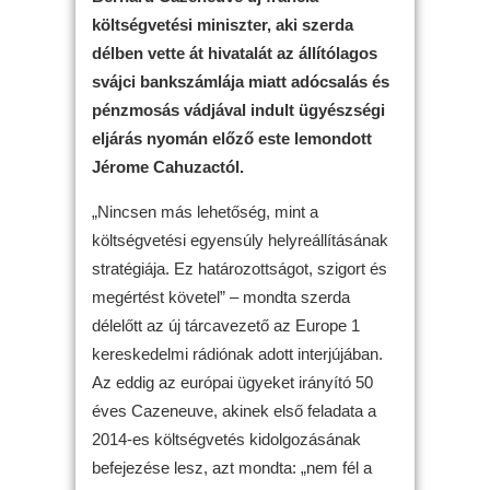
költségvetési miniszter, aki szerda
délben vette át hivatalát az állítólagos
svájci bankszámlája miatt adócsalás és
pénzmosás vádjával indult ügyészségi
eljárás nyomán előző este lemondott
Jérome Cahuzactól.
„Nincsen más lehetőség, mint a
költségvetési egyensúly helyreállításának
stratégiája. Ez határozottságot, szigort és
megértést követel” – mondta szerda
délelőtt az új tárcavezető az Europe 1
kereskedelmi rádiónak adott interjújában.
Az eddig az európai ügyeket irányító 50
éves Cazeneuve, akinek első feladata a
2014-es költségvetés kidolgozásának
befejezése lesz, azt mondta: „nem fél a