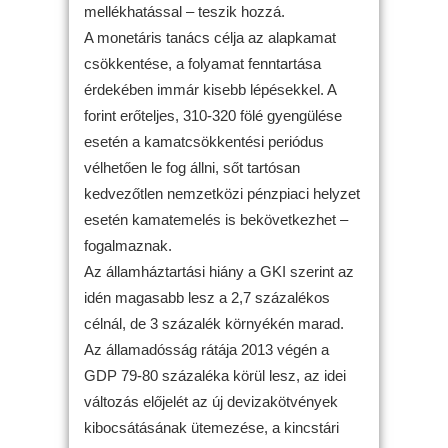
mellékhatással – teszik hozzá.
A monetáris tanács célja az alapkamat
csökkentése, a folyamat fenntartása
érdekében immár kisebb lépésekkel. A
forint erőteljes, 310-320 fölé gyengülése
esetén a kamatcsökkentési periódus
vélhetően le fog állni, sőt tartósan
kedvezőtlen nemzetközi pénzpiaci helyzet
esetén kamatemelés is bekövetkezhet –
fogalmaznak.
Az államháztartási hiány a GKI szerint az
idén magasabb lesz a 2,7 százalékos
célnál, de 3 százalék környékén marad.
Az államadósság rátája 2013 végén a
GDP 79-80 százaléka körül lesz, az idei
változás előjelét az új devizakötvények
kibocsátásának ütemezése, a kincstári