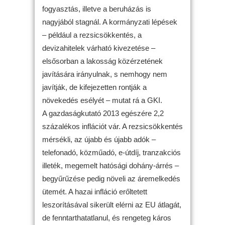
fogyasztás, illetve a beruházás is
nagyjából stagnál. A kormányzati lépések
– például a rezsicsökkentés, a
devizahitelek várható kivezetése –
elsősorban a lakosság közérzetének
javítására irányulnak, s nemhogy nem
javítják, de kifejezetten rontják a
növekedés esélyét – mutat rá a GKI.
A gazdaságkutató 2013 egészére 2,2
százalékos inflációt vár. A rezsicsökkentés
mérsékli, az újabb és újabb adók –
telefonadó, közműadó, e-útdíj, tranzakciós
illeték, megemelt hatósági dohány-árrés –
begyűrűzése pedig növeli az áremelkedés
ütemét. A hazai infláció erőltetett
leszorításával sikerült elérni az EU átlagát,
de fenntarthatatlanul, és rengeteg káros