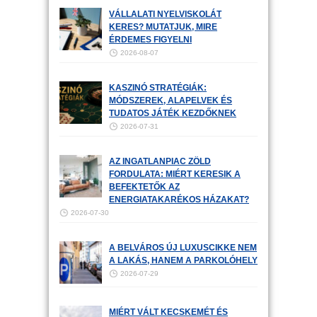
VÁLLALATI NYELVISKOLÁT
KERES? MUTATJUK, MIRE
ÉRDEMES FIGYELNI
2026-08-07
KASZINÓ STRATÉGIÁK:
MÓDSZEREK, ALAPELVEK ÉS
TUDATOS JÁTÉK KEZDŐKNEK
2026-07-31
AZ INGATLANPIAC ZÖLD
FORDULATA: MIÉRT KERESIK A
BEFEKTETŐK AZ
ENERGIATAKARÉKOS HÁZAKAT?
2026-07-30
A BELVÁROS ÚJ LUXUSCIKKE NEM
A LAKÁS, HANEM A PARKOLÓHELY
2026-07-29
MIÉRT VÁLT KECSKEMÉT ÉS