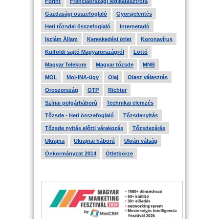
Forint
Franciaországi légikatasztrófa
Gazdasági összefoglaló
Gyorsjelentés
Heti tőzsdei összefoglaló
Internetadó
Iszlám Állam
Kereskedési ötlet
Koronavírus
Külföldi sajtó Magyarországról
Lottó
Magyar Telekom
Magyar tőzsde
MNB
MOL
Mol-INA-ügy
Olaj
Olasz választás
Oroszország
OTP
Richter
Szíriai polgárháború
Technikai elemzés
Tőzsde - Heti összefoglaló
Tőzsdenyitás
Tőzsde nyitás előtti várakozás
Tőzsdezárás
Ukrajna
Ukrajnai háború
Ukrán válság
Önkormányzat 2014
Ötletbörze