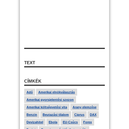
TEXT
CÍMKÉK
Adó
Amerikai elnökválasztás
Amerikai gyorsjelentési szezon
Amerikai költségvetési vita
Arany elemzése
Benzin
Beutazási tilalom
Ciprus
DAX
Devizahitel
Ebola
EU-Csúcs
Forex