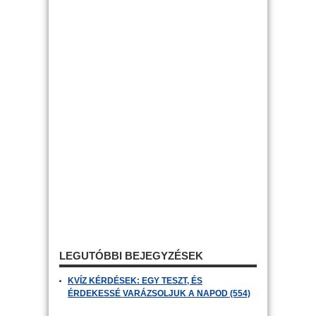
LEGUTÓBBI BEJEGYZÉSEK
KVÍZ KÉRDÉSEK: EGY TESZT, ÉS
ÉRDEKESSÉ VARÁZSOLJUK A NAPOD (554)