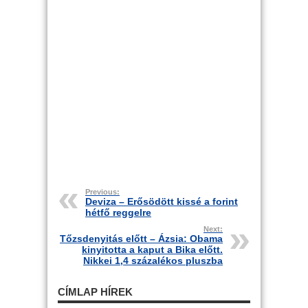
Previous:
Deviza – Erősödött kissé a forint
hétfő reggelre
Next:
Tőzsdenyitás előtt – Ázsia: Obama
kinyitotta a kaput a Bika előtt.
Nikkei 1,4 százalékos pluszba
CÍMLAP HÍREK