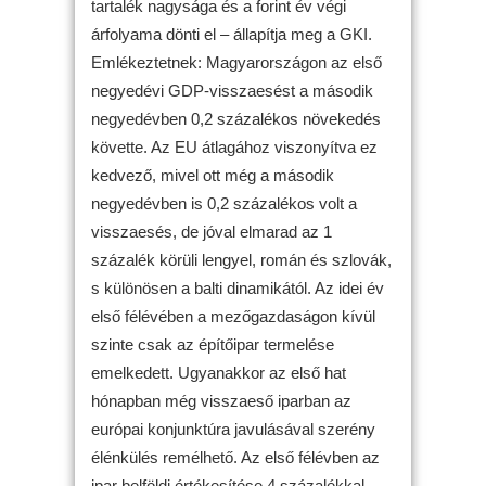
tartalék nagysága és a forint év végi
árfolyama dönti el – állapítja meg a GKI.
Emlékeztetnek: Magyarországon az első
negyedévi GDP-visszaesést a második
negyedévben 0,2 százalékos növekedés
követte. Az EU átlagához viszonyítva ez
kedvező, mivel ott még a második
negyedévben is 0,2 százalékos volt a
visszaesés, de jóval elmarad az 1
százalék körüli lengyel, román és szlovák,
s különösen a balti dinamikától. Az idei év
első félévében a mezőgazdaságon kívül
szinte csak az építőipar termelése
emelkedett. Ugyanakkor az első hat
hónapban még visszaeső iparban az
európai konjunktúra javulásával szerény
élénkülés remélhető. Az első félévben az
ipar belföldi értékesítése 4 százalékkal