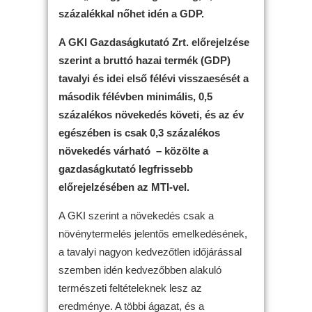
százalékkal nőhet idén a GDP.
A GKI Gazdaságkutató Zrt. előrejelzése
szerint a bruttó hazai termék (GDP)
tavalyi és idei első félévi visszaesését a
második félévben minimális, 0,5
százalékos növekedés követi, és az év
egészében is csak 0,3 százalékos
növekedés várható – közölte a
gazdaságkutató legfrissebb
előrejelzésében az MTI-vel.
A GKI szerint a növekedés csak a
növénytermelés jelentős emelkedésének,
a tavalyi nagyon kedvezőtlen időjárással
szemben idén kedvezőbben alakuló
természeti feltételeknek lesz az
eredménye. A többi ágazat, és a