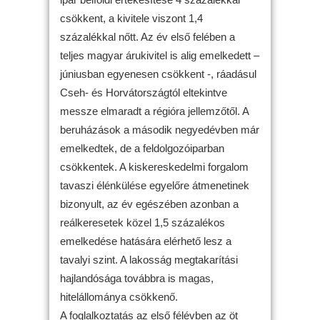
csökkent, a kivitele viszont 1,4
százalékkal nőtt. Az év első felében a
teljes magyar árukivitel is alig emelkedett –
júniusban egyenesen csökkent -, ráadásul
Cseh- és Horvátországtól eltekintve
messze elmaradt a régióra jellemzőtől. A
beruházások a második negyedévben már
emelkedtek, de a feldolgozóiparban
csökkentek. A kiskereskedelmi forgalom
tavaszi élénkülése egyelőre átmenetinek
bizonyult, az év egészében azonban a
reálkeresetek közel 1,5 százalékos
emelkedése hatására elérhető lesz a
tavalyi szint. A lakosság megtakarítási
hajlandósága továbbra is magas,
hitelállománya csökkenő.
A foglalkoztatás az első félévben az öt