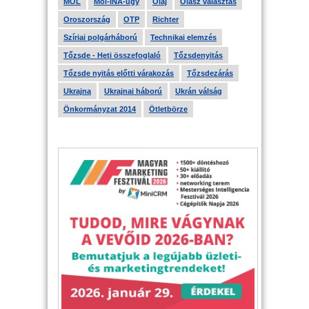
MOL
Mol-INA-ügy
Olaj
Olasz választás
Oroszország
OTP
Richter
Szíriai polgárháború
Technikai elemzés
Tőzsde - Heti összefoglaló
Tőzsdenyitás
Tőzsde nyitás előtti várakozás
Tőzsdezárás
Ukrajna
Ukrajnai háború
Ukrán válság
Önkormányzat 2014
Ötletbörze