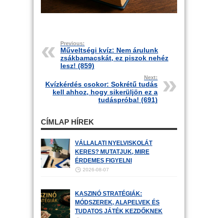
Previous:
Műveltségi kvíz: Nem árulunk
zsákbamacskát, ez piszok nehéz
lesz! (859)
Next:
Kvízkérdés csokor: Sokrétű tudás
kell ahhoz, hogy sikerüljön ez a
tudáspróba! (691)
CÍMLAP HÍREK
VÁLLALATI NYELVISKOLÁT
KERES? MUTATJUK, MIRE
ÉRDEMES FIGYELNI
2026-08-07
KASZINÓ STRATÉGIÁK:
MÓDSZEREK, ALAPELVEK ÉS
TUDATOS JÁTÉK KEZDŐKNEK