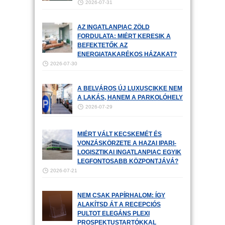
2026-07-31
AZ INGATLANPIAC ZÖLD
FORDULATA: MIÉRT KERESIK A
BEFEKTETŐK AZ
ENERGIATAKARÉKOS HÁZAKAT?
2026-07-30
A BELVÁROS ÚJ LUXUSCIKKE NEM
A LAKÁS, HANEM A PARKOLÓHELY
2026-07-29
MIÉRT VÁLT KECSKEMÉT ÉS
VONZÁSKÖRZETE A HAZAI IPARI-
LOGISZTIKAI INGATLANPIAC EGYIK
LEGFONTOSABB KÖZPONTJÁVÁ?
2026-07-21
NEM CSAK PAPÍRHALOM: ÍGY
ALAKÍTSD ÁT A RECEPCIÓS
PULTOT ELEGÁNS PLEXI
PROSPEKTUSTARTÓKKAL