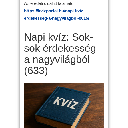
Az eredeti oldal itt található:
https://kvizportal.hu/napi-kviz-
erdekesseg-a-nagyvilagbol-8615/
Napi kvíz: Sok-
sok érdekesség
a nagyvilágból
(633)