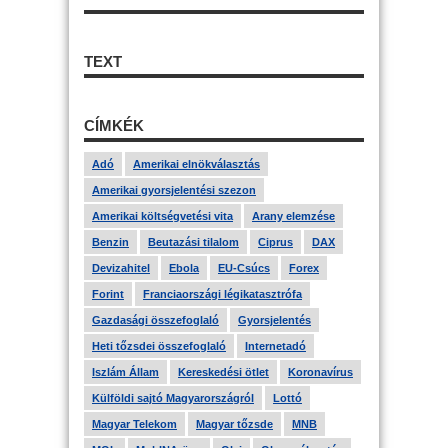
TEXT
CÍMKÉK
Adó
Amerikai elnökválasztás
Amerikai gyorsjelentési szezon
Amerikai költségvetési vita
Arany elemzése
Benzin
Beutazási tilalom
Ciprus
DAX
Devizahitel
Ebola
EU-Csúcs
Forex
Forint
Franciaországi légikatasztrófa
Gazdasági összefoglaló
Gyorsjelentés
Heti tőzsdei összefoglaló
Internetadó
Iszlám Állam
Kereskedési ötlet
Koronavírus
Külföldi sajtó Magyarországról
Lottó
Magyar Telekom
Magyar tőzsde
MNB