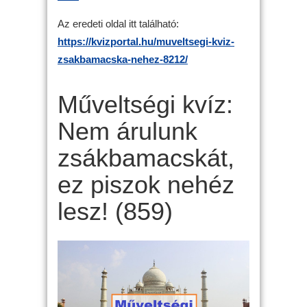
Az eredeti oldal itt található:
https://kvizportal.hu/muveltsegi-kviz-
zsakbamacska-nehez-8212/
Műveltségi kvíz:
Nem árulunk
zsákbamacskát,
ez piszok nehéz
lesz! (859)