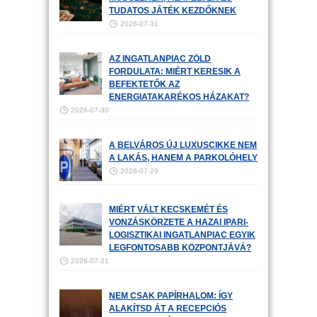
TUDATOS JÁTÉK KEZDŐKNEK
2026-07-31
AZ INGATLANPIAC ZÖLD
FORDULATA: MIÉRT KERESIK A
BEFEKTETŐK AZ
ENERGIATAKARÉKOS HÁZAKAT?
2026-07-30
A BELVÁROS ÚJ LUXUSCIKKE NEM
A LAKÁS, HANEM A PARKOLÓHELY
2026-07-29
MIÉRT VÁLT KECSKEMÉT ÉS
VONZÁSKÖRZETE A HAZAI IPARI-
LOGISZTIKAI INGATLANPIAC EGYIK
LEGFONTOSABB KÖZPONTJÁVÁ?
2026-07-21
NEM CSAK PAPÍRHALOM: ÍGY
ALAKÍTSD ÁT A RECEPCIÓS