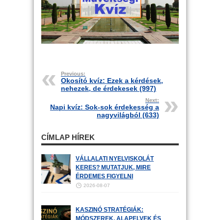
Previous:
Okosító kvíz: Ezek a kérdések,
nehezek, de érdekesek (997)
Next:
Napi kvíz: Sok-sok érdekesség a
nagyvilágból (633)
CÍMLAP HÍREK
VÁLLALATI NYELVISKOLÁT
KERES? MUTATJUK, MIRE
ÉRDEMES FIGYELNI
2026-08-07
KASZINÓ STRATÉGIÁK:
MÓDSZEREK, ALAPELVEK ÉS