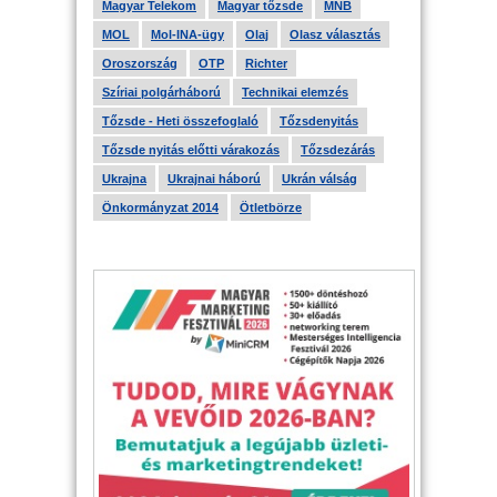
Magyar Telekom
Magyar tőzsde
MNB
MOL
Mol-INA-ügy
Olaj
Olasz választás
Oroszország
OTP
Richter
Szíriai polgárháború
Technikai elemzés
Tőzsde - Heti összefoglaló
Tőzsdenyitás
Tőzsde nyitás előtti várakozás
Tőzsdezárás
Ukrajna
Ukrajnai háború
Ukrán válság
Önkormányzat 2014
Ötletbörze