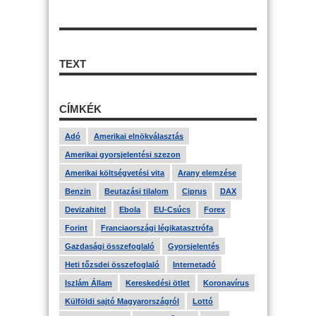
TEXT
CÍMKÉK
Adó
Amerikai elnökválasztás
Amerikai gyorsjelentési szezon
Amerikai költségvetési vita
Arany elemzése
Benzin
Beutazási tilalom
Ciprus
DAX
Devizahitel
Ebola
EU-Csúcs
Forex
Forint
Franciaországi légikatasztrófa
Gazdasági összefoglaló
Gyorsjelentés
Heti tőzsdei összefoglaló
Internetadó
Iszlám Állam
Kereskedési ötlet
Koronavírus
Külföldi sajtó Magyarországról
Lottó