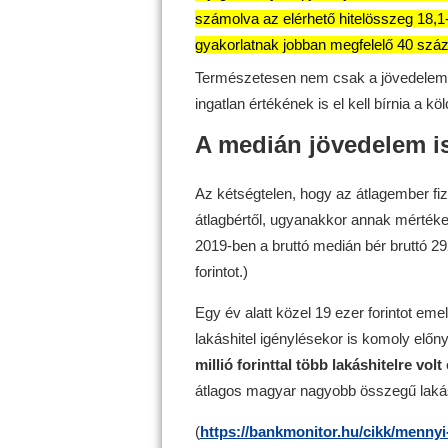
számolva az elérhető hitelösszeg 18,1-2
gyakorlatnak jobban megfelelő 40 százal
Természetesen nem csak a jövedelem 
ingatlan értékének is el kell bírnia a 
A medián jövedelem is
Az kétségtelen, hogy az átlagember fi
átlagbértől, ugyanakkor annak mértéke
2019-ben a bruttó medián bér bruttó 292
forintot.)
Egy év alatt közel 19 ezer forintot em
lakáshitel igénylésekor is komoly előn
millió forinttal több lakáshitelre volt
átlagos magyar nagyobb összegű lakásh
(
https://bankmonitor.hu/cikk/mennyi-