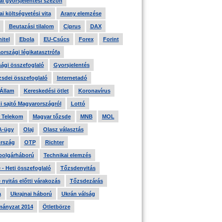
i gyorsjelentési szezon
i költségvetési vita
Arany elemzése
Beutazási tilalom
Ciprus
DAX
itel
Ebola
EU-Csúcs
Forex
Forint
országi légikatasztrófa
ági összefoglaló
Gyorsjelentés
zsdei összefoglaló
Internetadó
 Állam
Kereskedési ötlet
Koronavírus
i sajtó Magyarországról
Lottó
 Telekom
Magyar tőzsde
MNB
MOL
A-ügy
Olaj
Olasz választás
rszág
OTP
Richter
 polgárháború
Technikai elemzés
- Heti összefoglaló
Tőzsdenyitás
nyitás előtti várakozás
Tőzsdezárás
a
Ukrajnai háború
Ukrán válság
ányzat 2014
Ötletbörze