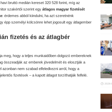
 havi bruttó medián kereset 320 528 forint, míg az
itor szakértői szerint egy
átlagos magyar fizetését
ke
: érdemes abból kiindulni, ha azt szeretnénk
gy épp személyi kölcsönre lehet jogosult egy átlagember
án fizetés és az átlagbér
tatja meg, hogy a teljes munkaidőben dolgozó embereknek
ilag összeadják az emberek jövedelmét és elosztják a
 azonban nem szabad elfeledkezni arról, hogy a
ntős fizetések – a kapott átlagot torzíthatják felfelé.
2026-