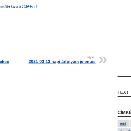
a medián kereset 2020-ban?
Next:
teken
2021-03-13 napi árfolyam jelentés
TEXT
CÍMK
Adó