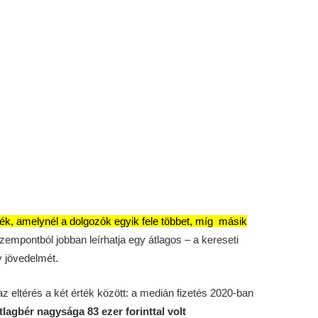
k, amelynél a dolgozók egyik fele többet, míg másik
szempontból jobban leírhatja egy átlagos – a kereseti
 jövedelmét.
z eltérés a két érték között: a medián fizetés 2020-ban
tlagbér nagysága 83 ezer forinttal volt