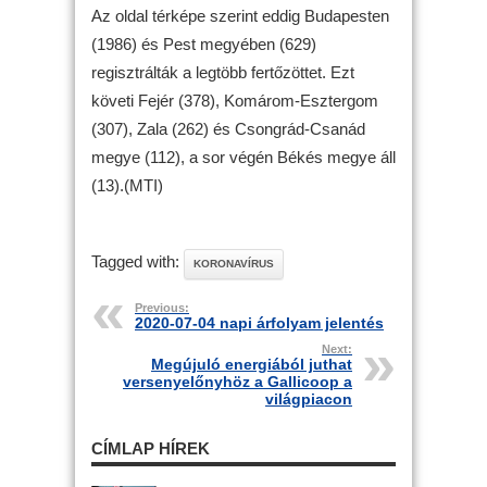
Az oldal térképe szerint eddig Budapesten
(1986) és Pest megyében (629)
regisztrálták a legtöbb fertőzöttet. Ezt
követi Fejér (378), Komárom-Esztergom
(307), Zala (262) és Csongrád-Csanád
megye (112), a sor végén Békés megye áll
(13).(MTI)
Tagged with:
KORONAVÍRUS
Previous:
2020-07-04 napi árfolyam jelentés
Next:
Megújuló energiából juthat
versenyelőnyhöz a Gallicoop a
világpiacon
CÍMLAP HÍREK