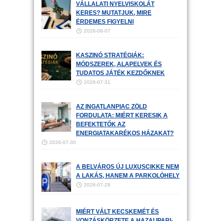
VÁLLALATI NYELVISKOLÁT
KERES? MUTATJUK, MIRE
ÉRDEMES FIGYELNI
2026-08-07
KASZINÓ STRATÉGIÁK:
MÓDSZEREK, ALAPELVEK ÉS
TUDATOS JÁTÉK KEZDŐKNEK
2026-07-31
AZ INGATLANPIAC ZÖLD
FORDULATA: MIÉRT KERESIK A
BEFEKTETŐK AZ
ENERGIATAKARÉKOS HÁZAKAT?
2026-07-30
A BELVÁROS ÚJ LUXUSCIKKE NEM
A LAKÁS, HANEM A PARKOLÓHELY
2026-07-29
MIÉRT VÁLT KECSKEMÉT ÉS
VONZÁSKÖRZETE A HAZAI IPARI-