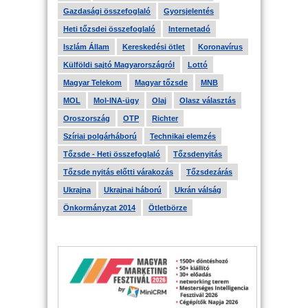
Gazdasági összefoglaló
Gyorsjelentés
Heti tőzsdei összefoglaló
Internetadó
Iszlám Állam
Kereskedési ötlet
Koronavírus
Külföldi sajtó Magyarországról
Lottó
Magyar Telekom
Magyar tőzsde
MNB
MOL
Mol-INA-ügy
Olaj
Olasz választás
Oroszország
OTP
Richter
Szíriai polgárháború
Technikai elemzés
Tőzsde - Heti összefoglaló
Tőzsdenyitás
Tőzsde nyitás előtti várakozás
Tőzsdezárás
Ukrajna
Ukrajnai háború
Ukrán válság
Önkormányzat 2014
Ötletbörze