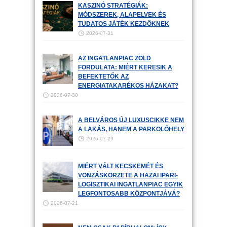
KASZINÓ STRATÉGIÁK:
MÓDSZEREK, ALAPELVEK ÉS
TUDATOS JÁTÉK KEZDŐKNEK
2026-07-31
AZ INGATLANPIAC ZÖLD
FORDULATA: MIÉRT KERESIK A
BEFEKTETŐK AZ
ENERGIATAKARÉKOS HÁZAKAT?
2026-07-30
A BELVÁROS ÚJ LUXUSCIKKE NEM
A LAKÁS, HANEM A PARKOLÓHELY
2026-07-29
MIÉRT VÁLT KECSKEMÉT ÉS
VONZÁSKÖRZETE A HAZAI IPARI-
LOGISZTIKAI INGATLANPIAC EGYIK
LEGFONTOSABB KÖZPONTJÁVÁ?
2026-07-21