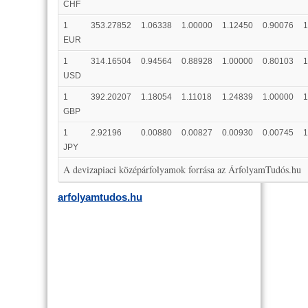
CHF
1
353.27852
1.06338
1.00000
1.12450
0.90076
1
EUR
1
314.16504
0.94564
0.88928
1.00000
0.80103
1
USD
1
392.20207
1.18054
1.11018
1.24839
1.00000
1
GBP
1
2.92196
0.00880
0.00827
0.00930
0.00745
1
JPY
A devizapiaci középárfolyamok forrása az ÁrfolyamTudós.hu
arfolyamtudos.hu