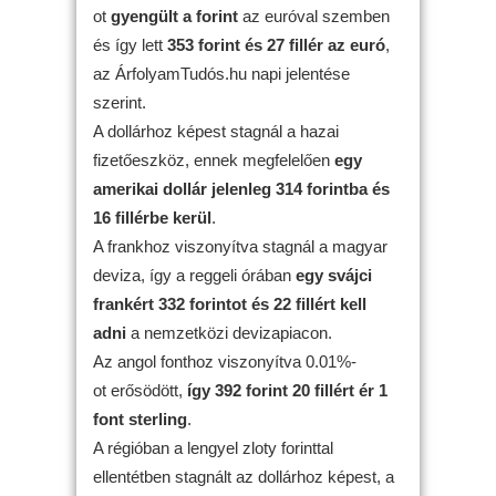
ot
gyengült
a forint
az euróval szemben
és így lett
353 forint és 27 fillér az euró
,
az ÁrfolyamTudós.hu napi jelentése
szerint.
A dollárhoz képest stagnál a hazai
fizetőeszköz, ennek megfelelően
egy
amerikai dollár jelenleg 314 forintba és
16 fillérbe kerül
.
A frankhoz viszonyítva stagnál a magyar
deviza, így a reggeli órában
egy svájci
frankért 332 forintot és 22 fillért kell
adni
a nemzetközi devizapiacon.
Az angol fonthoz viszonyítva 0.01%-
ot erősödött,
így 392 forint 20 fillért ér 1
font sterling
.
A régióban a lengyel zloty forinttal
ellentétben stagnált az dollárhoz képest, a