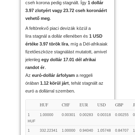
cseh korona pedig stagnált. Így
1 dollár
3.97 zlotyért vagy 23.72 cseh koronáért
vehető meg
.
A feltörekvő piaci devizák közül a
líra stagnál a dollár ellenében és
1 USD
értéke 3.97 török líra
, míg a Dél-afrikaiak
fizetőeszköze stagnálást mutatott, amivel
jelenleg
egy dollár 17.01 dél afrikai
randot ér
.
Az
euró-dollár árfolyam
a reggeli
órában
1.12 körül járt
, tehát stagnált az
euró a dollárral szemben.
HUF
CHF
EUR
USD
GBP
1
1.00000
0.00301
0.00283
0.00318
0.00255
0
HUF
1
332.22341
1.00000
0.94040
1.05748
0.84707
1