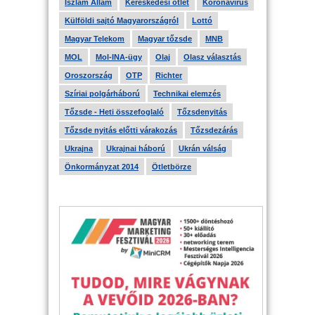
Iszlám Állam
Kereskedési ötlet
Koronavírus
Külföldi sajtó Magyarországról
Lottó
Magyar Telekom
Magyar tőzsde
MNB
MOL
Mol-INA-ügy
Olaj
Olasz választás
Oroszország
OTP
Richter
Szíriai polgárháború
Technikai elemzés
Tőzsde - Heti összefoglaló
Tőzsdenyitás
Tőzsde nyitás előtti várakozás
Tőzsdezárás
Ukrajna
Ukrajnai háború
Ukrán válság
Önkormányzat 2014
Ötletbörze