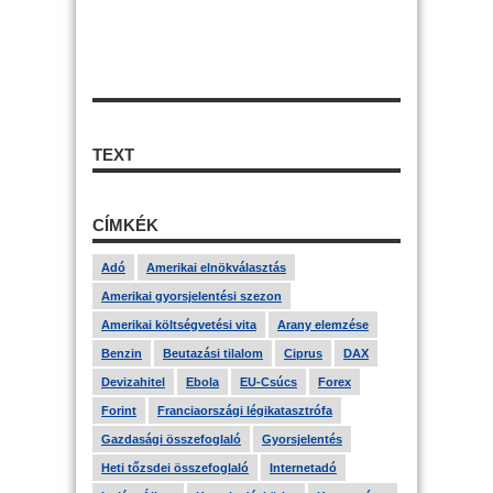
TEXT
CÍMKÉK
Adó
Amerikai elnökválasztás
Amerikai gyorsjelentési szezon
Amerikai költségvetési vita
Arany elemzése
Benzin
Beutazási tilalom
Ciprus
DAX
Devizahitel
Ebola
EU-Csúcs
Forex
Forint
Franciaországi légikatasztrófa
Gazdasági összefoglaló
Gyorsjelentés
Heti tőzsdei összefoglaló
Internetadó