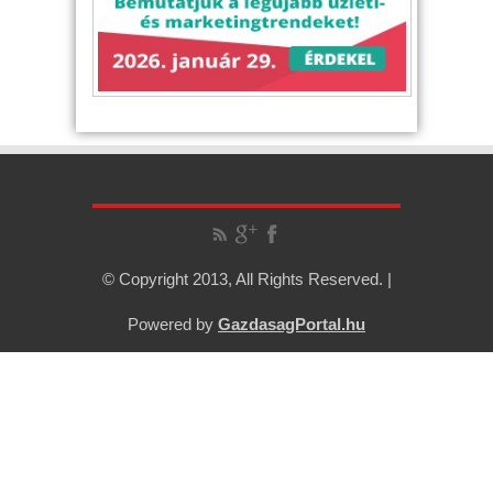
© Copyright 2013, All Rights Reserved. |
Powered by
GazdasagPortal.hu