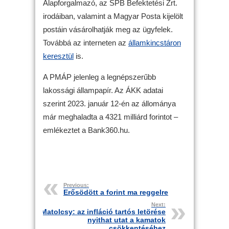
Alapforgalmazó, az SPB Befektetési Zrt.
irodáiban, valamint a Magyar Posta kijelölt
postáin vásárolhatják meg az ügyfelek.
Továbbá az interneten az
államkincstáron
keresztül
is.
A PMÁP jelenleg a legnépszerűbb
lakossági állampapír. Az ÁKK adatai
szerint 2023. január 12-én az állománya
már meghaladta a 4321 milliárd forintot –
emlékeztet a Bank360.hu.
Previous:
Erősödött a forint ma reggelre
Next:
Matolcsy: az infláció tartós letörése
nyithat utat a kamatok
csökkentéséhez