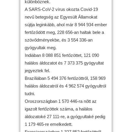
különböznek.
A SARS-CoV-2 vírus okozta Covid-19
nevű betegség az Egyesült Államokat
sújtja leginkább, ahol már 8 944 934 ember
fertőződött meg, 228 656-an haltak bele a
szövődményekbe, és 3 554 336-an
gyógyultak meg.
Indiában 8 088 851 fertőzöttet, 121 090
halálos áldozatot és 7 373 375 gyógyultat
jegyeztek fel.
Brazíliában 5 494 376 fertőzöttről, 158 969
halálos áldozatról és 4 962 574 gyógyultról
tudni.
Oroszországban 1 570 446-ra nőtt az
igazolt fertőzöttek száma, a halálos
áldozatoké 27 111-re, a gyógyultaké pedig
1 179 465-re emelkedett.
Franciaországban 1 327 852 fertőzöttről,