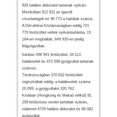
926 halálos áldozatot tartanak nyilván.
Mexikóban 912 811 az igazolt
vírusbetegek és 90 773 a halottak száma.
A Dél-afrikai Köztársaságban eddig 721
770 fertőzöttet vettek nyilvántartásba, 19
164-en meghaltak, 649 935-en pedig
felgyógyultak.
Iránban 596 941 fertőzöttet, 34 113
halálesetet és 472 598 gyógyultat tartanak
számon.
Törökországban 370 832 fertőzöttet
regisztráltak eddig, a halálesetek száma
10 099, a gyógyultaké 320 762.
Kínában (Hongkong és Makaó nélkül) 91
299 fertőzéses esetet tartottak nyilván,
valamint 4739 halálos áldozatot és 86 082
gyógyultat.