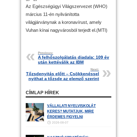
Az Egészségügyi Világszervezet (WHO)
március 11-én nyilvánította
világjárványnak a koronavírust, amely
Vuhan kínai nagyvárosból terjedt el.(MTI)
Previous:
A felhőszolgálatás diadala: 109 év
után kettéválik az IBM
Next:
Tőzsdenyitás előtt – Csökkenéssel
nyithat a tőzsde az elemző szerint
CÍMLAP HÍREK
VÁLLALATI NYELVISKOLÁT
KERES? MUTATJUK, MIRE
ÉRDEMES FIGYELNI
2026-08-07