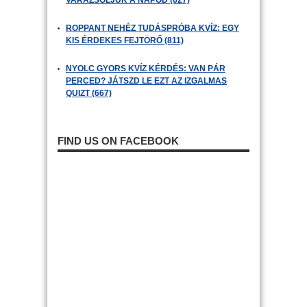
VARÁZSOLJUK A NAPOD (627)
ROPPANT NEHÉZ TUDÁSPRÓBA KVÍZ: EGY
KIS ÉRDEKES FEJTÖRŐ (811)
NYOLC GYORS KVÍZ KÉRDÉS: VAN PÁR
PERCED? JÁTSZD LE EZT AZ IZGALMAS
QUIZT (667)
FIND US ON FACEBOOK