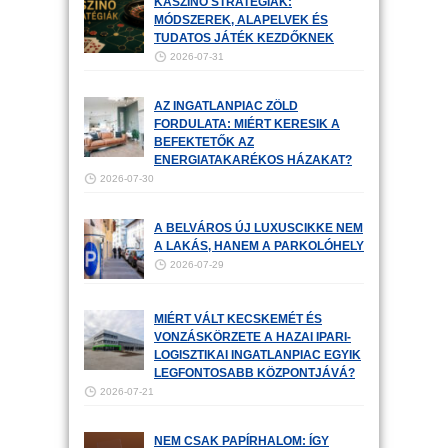
KASZINÓ STRATÉGIÁK:
MÓDSZEREK, ALAPELVEK ÉS
TUDATOS JÁTÉK KEZDŐKNEK
2026-07-31
AZ INGATLANPIAC ZÖLD
FORDULATA: MIÉRT KERESIK A
BEFEKTETŐK AZ
ENERGIATAKARÉKOS HÁZAKAT?
2026-07-30
A BELVÁROS ÚJ LUXUSCIKKE NEM
A LAKÁS, HANEM A PARKOLÓHELY
2026-07-29
MIÉRT VÁLT KECSKEMÉT ÉS
VONZÁSKÖRZETE A HAZAI IPARI-
LOGISZTIKAI INGATLANPIAC EGYIK
LEGFONTOSABB KÖZPONTJÁVÁ?
2026-07-21
NEM CSAK PAPÍRHALOM: ÍGY