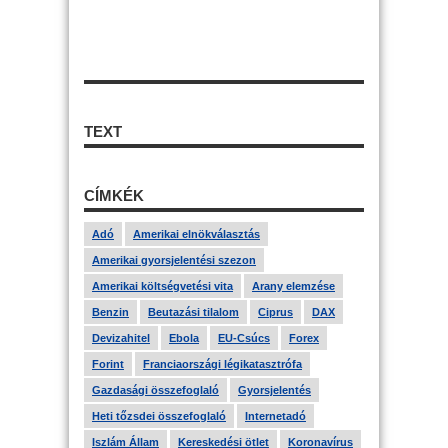
TEXT
CÍMKÉK
Adó
Amerikai elnökválasztás
Amerikai gyorsjelentési szezon
Amerikai költségvetési vita
Arany elemzése
Benzin
Beutazási tilalom
Ciprus
DAX
Devizahitel
Ebola
EU-Csúcs
Forex
Forint
Franciaországi légikatasztrófa
Gazdasági összefoglaló
Gyorsjelentés
Heti tőzsdei összefoglaló
Internetadó
Iszlám Állam
Kereskedési ötlet
Koronavírus