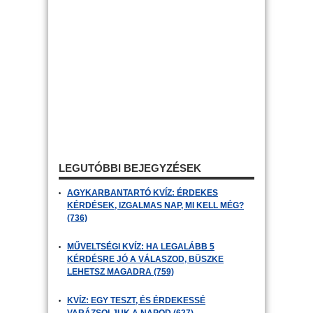
LEGUTÓBBI BEJEGYZÉSEK
AGYKARBANTARTÓ KVÍZ: ÉRDEKES
KÉRDÉSEK, IZGALMAS NAP, MI KELL MÉG?
(736)
MŰVELTSÉGI KVÍZ: HA LEGALÁBB 5
KÉRDÉSRE JÓ A VÁLASZOD, BÜSZKE
LEHETSZ MAGADRA (759)
KVÍZ: EGY TESZT, ÉS ÉRDEKESSÉ