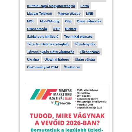
Külföldi sajtó Magyarországról
Lottó
Magyar Telekom
Magyar tőzsde
MNB
MOL
Mol-INA-ügy
Olaj
Olasz választás
Oroszország
OTP
Richter
Szíriai polgárháború
Technikai elemzés
Tőzsde - Heti összefoglaló
Tőzsdenyitás
Tőzsde nyitás előtti várakozás
Tőzsdezárás
Ukrajna
Ukrajnai háború
Ukrán válság
Önkormányzat 2014
Ötletbörze