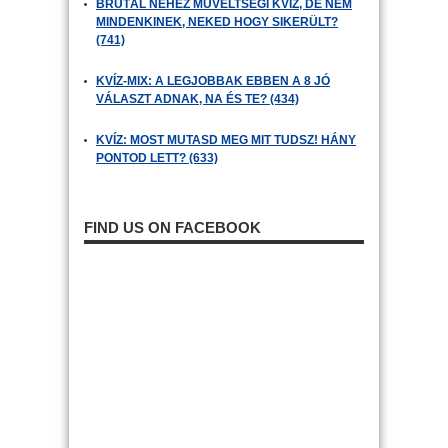
BRUTÁL NEHÉZ MŰVELTSÉGI KVÍZ, DE NEM
MINDENKINEK, NEKED HOGY SIKERÜLT?
(741)
KVÍZ-MIX: A LEGJOBBAK EBBEN A 8 JÓ
VÁLASZT ADNAK, NA ÉS TE? (434)
KVÍZ: MOST MUTASD MEG MIT TUDSZ! HÁNY
PONTOD LETT? (633)
FIND US ON FACEBOOK