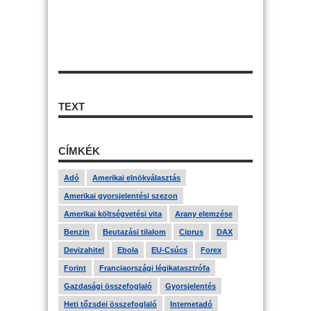
TEXT
CÍMKÉK
Adó
Amerikai elnökválasztás
Amerikai gyorsjelentési szezon
Amerikai költségvetési vita
Arany elemzése
Benzin
Beutazási tilalom
Ciprus
DAX
Devizahitel
Ebola
EU-Csúcs
Forex
Forint
Franciaországi légikatasztrófa
Gazdasági összefoglaló
Gyorsjelentés
Heti tőzsdei összefoglaló
Internetadó