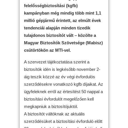
felelősségbiztosítási (kgfb)
kampányban még mindig több mint 1,1
millió gépjármű érintett, az elmúlt évek
tendenciái alapján minden tizedik
tulajdonos biztosítót vált – közölte a
Magyar Biztosítók Szövetsége (Mabisz)
csütörtökön az MTI-vel.
A szervezet tájékoztatása szerint a
biztosítók idén is legkésőbb november 2-
áig teszik közzé az év végi évfordulós
szerződésekre vonatkozó kgfb díjaikat. Az
ügyfeleknek erről az értesítést 50 nappal a
biztosítási évfordulót megelőzően kell
megkapniuk a biztosítójuktól.
A biztosítót váltóknak az aktuális
szerződésüket a biztosítási évforduló előtt