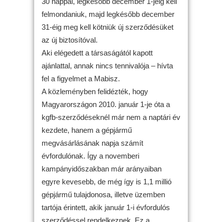
30 nappal, legkésőbb december 1-jéig kell
felmondaniuk, majd legkésőbb december
31-éig meg kell kötniük új szerződésüket
az új biztosítóval.
Aki elégedett a társaságától kapott
ajánlattal, annak nincs tennivalója – hívta
fel a figyelmet a Mabisz.
A közleményben felidézték, hogy
Magyarországon 2010. január 1-je óta a
kgfb-szerződéseknél már nem a naptári év
kezdete, hanem a gépjármű
megvásárlásának napja számít
évfordulónak. Így a novemberi
kampányidőszakban már arányaiban
egyre kevesebb, de még így is 1,1 millió
gépjármű tulajdonosa, illetve üzemben
tartója érintett, akik január 1-i évfordulós
szerződéssel rendelkeznek. Ez a