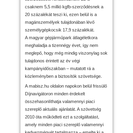
csaknem 5,5 millió kgfb-szerződésnek a
20 százalékát teszi ki, ezen belül is a
magánszemélyek tulajdonában lévő
személygépkocsik 17,9 százalékát.
A magyar gépjárműpark átlagéletkora
meghaladja a tizennégy évet, így nem
meglepő, hogy még mindig viszonylag sok
tulajdonos érintett az év végi
kampányidőszakban – mutatott rá a
közleményben a biztosítók szövetsége.
A mabisz.hu oldalon napokon belül frissülő
Díjnavigátoron minden érdekelt
összehasonlíthatja valamennyi piaci
szereplő aktuális ajánlatát. A szövetség
2010 óta működteti ezt a szolgáltatást,
amely minden piaci szereplő valamennyi
kedvezményét tartalmazza – emelte ki a