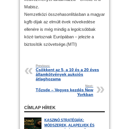
Mabisz.
Nemzetközi összehasonlításban a magyar
kgfb díjak az elmúlt évek növekedése
ellenére is még mindig a legolcsóbbak
közé tartoznak Európában – jelezte a
biztosítók szövetsége.(MTI)
Previous:
Csökkent az 5, a 10 és a 20 éves
államkötvények aukciós
átlaghozama
Next:
Tőzsde – Vegyes kezdés New
Yorkban
CÍMLAP HÍREK
KASZINÓ STRATÉGIÁK:
MÓDSZEREK, ALAPELVEK ÉS