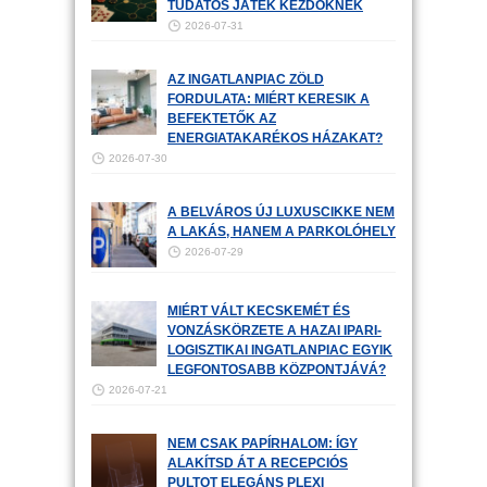
TUDATOS JÁTÉK KEZDŐKNEK
2026-07-31
AZ INGATLANPIAC ZÖLD
FORDULATA: MIÉRT KERESIK A
BEFEKTETŐK AZ
ENERGIATAKARÉKOS HÁZAKAT?
2026-07-30
A BELVÁROS ÚJ LUXUSCIKKE NEM
A LAKÁS, HANEM A PARKOLÓHELY
2026-07-29
MIÉRT VÁLT KECSKEMÉT ÉS
VONZÁSKÖRZETE A HAZAI IPARI-
LOGISZTIKAI INGATLANPIAC EGYIK
LEGFONTOSABB KÖZPONTJÁVÁ?
2026-07-21
NEM CSAK PAPÍRHALOM: ÍGY
ALAKÍTSD ÁT A RECEPCIÓS
PULTOT ELEGÁNS PLEXI