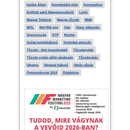
Iszlám Állam
Kereskedési ötlet
Koronavírus
Külföldi sajtó Magyarországról
Lottó
Magyar Telekom
Magyar tőzsde
MNB
MOL
Mol-INA-ügy
Olaj
Olasz választás
Oroszország
OTP
Richter
Szíriai polgárháború
Technikai elemzés
Tőzsde - Heti összefoglaló
Tőzsdenyitás
Tőzsde nyitás előtti várakozás
Tőzsdezárás
Ukrajna
Ukrajnai háború
Ukrán válság
Önkormányzat 2014
Ötletbörze