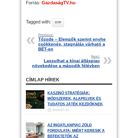
Forrás:
GazdaságTV.hu
Tagged with:
OTP
Previous:
Tőzsde – Elemzők szerint enyhe
csökkenés, stagnálás várható a
BÉT-en
Next:
Lassulhat a kínai álláspiac
növekedése a második félévben
CÍMLAP HÍREK
KASZINÓ STRATÉGIÁK:
MÓDSZEREK, ALAPELVEK ÉS
TUDATOS JÁTÉK KEZDŐKNEK
2026-07-31
AZ INGATLANPIAC ZÖLD
FORDULATA: MIÉRT KERESIK A
BEFEKTETŐK AZ