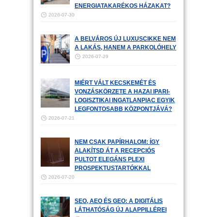
ENERGIATAKARÉKOS HÁZAKAT?
2026-07-30
A BELVÁROS ÚJ LUXUSCIKKE NEM
A LAKÁS, HANEM A PARKOLÓHELY
2026-07-29
MIÉRT VÁLT KECSKEMÉT ÉS
VONZÁSKÖRZETE A HAZAI IPARI-
LOGISZTIKAI INGATLANPIAC EGYIK
LEGFONTOSABB KÖZPONTJÁVÁ?
2026-07-21
NEM CSAK PAPÍRHALOM: ÍGY
ALAKÍTSD ÁT A RECEPCIÓS
PULTOT ELEGÁNS PLEXI
PROSPEKTUSTARTÓKKAL
2026-07-20
SEO, AEO ÉS GEO: A DIGITÁLIS
LÁTHATÓSÁG ÚJ ALAPPILLÉREI