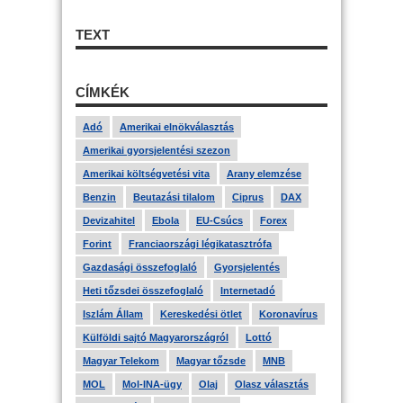
TEXT
CÍMKÉK
Adó
Amerikai elnökválasztás
Amerikai gyorsjelentési szezon
Amerikai költségvetési vita
Arany elemzése
Benzin
Beutazási tilalom
Ciprus
DAX
Devizahitel
Ebola
EU-Csúcs
Forex
Forint
Franciaországi légikatasztrófa
Gazdasági összefoglaló
Gyorsjelentés
Heti tőzsdei összefoglaló
Internetadó
Iszlám Állam
Kereskedési ötlet
Koronavírus
Külföldi sajtó Magyarországról
Lottó
Magyar Telekom
Magyar tőzsde
MNB
MOL
Mol-INA-ügy
Olaj
Olasz választás