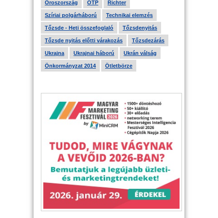
Oroszország
OTP
Richter
Szíriai polgárháború
Technikai elemzés
Tőzsde - Heti összefoglaló
Tőzsdenyitás
Tőzsde nyitás előtti várakozás
Tőzsdezárás
Ukrajna
Ukrajnai háború
Ukrán válság
Önkormányzat 2014
Ötletbörze