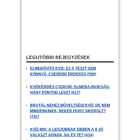
LEGUTÓBBI BEJEGYZÉSEK
ELMEBŐVÍTŐ KVÍZ: EZ A TESZT SEM
KÖNNYŰ, CSERÉBE ÉRDEKES (590)
KVÍZKÉRDÉS CSOKOR: ELMEBAJNOKSÁG,
HÁNY PONTOD LESZ? (617)
BRUTÁL NEHÉZ MŰVELTSÉGI KVÍZ, DE NEM
MINDENKINEK, NEKED HOGY SIKERÜLT?
(741)
KVÍZ-MIX: A LEGJOBBAK EBBEN A 8 JÓ
VÁLASZT ADNAK, NA ÉS TE? (434)