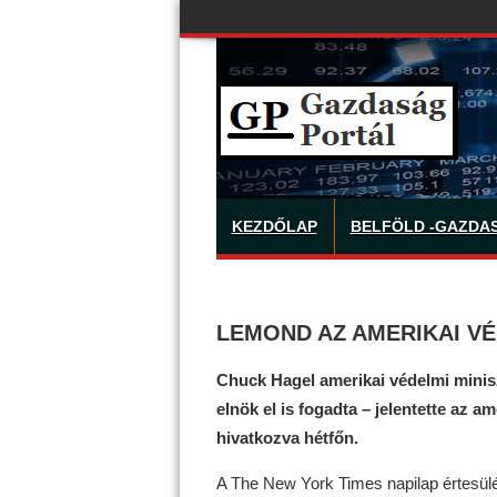
KEZDŐLAP
BELFÖLD -GAZDA
LEMOND AZ AMERIKAI VÉ
Chuck Hagel amerikai védelmi minis
elnök el is fogadta – jelentette az a
hivatkozva hétfőn.
A The New York Times napilap értesülé