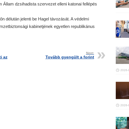
ám Állam dzsihadista szervezet elleni katonai fellépés
őn délután jelenti be Hagel távozását. A védelmi
zetbiztonsági kabinetjének egyetlen republikánus
Next:
i az
Tovább gyengült a forint
2026-
2026-