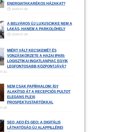
ENERGIATAKARÉKOS HÁZAKAT?
2026-07-30
A BELVÁROS ÚJ LUXUSCIKKE NEM A
LAKÁS, HANEM A PARKOLÓHELY
2026-07-29
MIÉRT VÁLT KECSKEMÉT ÉS
VONZÁSKÖRZETE A HAZAI IPARI-
LOGISZTIKAI INGATLANPIAC EGYIK
LEGFONTOSABB KÖZPONTJÁVÁ?
07-21
NEM CSAK PAPÍRHALOM: ÍGY
ALAKÍTSD ÁT A RECEPCIÓS PULTOT
ELEGÁNS PLEXI
PROSPEKTUSTARTÓKKAL
07-20
SEO, AEO ÉS GEO: A DIGITÁLIS
LÁTHATÓSÁG ÚJ ALAPPILLÉREI