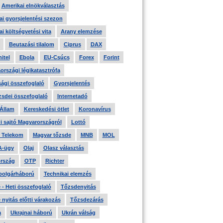
Amerikai elnökválasztás
i gyorsjelentési szezon
i költségvetési vita
Arany elemzése
Beutazási tilalom
Ciprus
DAX
itel
Ebola
EU-Csúcs
Forex
Forint
országi légikatasztrófa
ági összefoglaló
Gyorsjelentés
zsdei összefoglaló
Internetadó
 Állam
Kereskedési ötlet
Koronavírus
i sajtó Magyarországról
Lottó
 Telekom
Magyar tőzsde
MNB
MOL
A-ügy
Olaj
Olasz választás
rszág
OTP
Richter
 polgárháború
Technikai elemzés
- Heti összefoglaló
Tőzsdenyitás
nyitás előtti várakozás
Tőzsdezárás
a
Ukrajnai háború
Ukrán válság