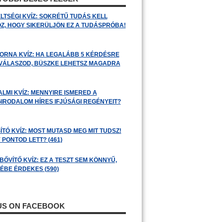
LTSÉGI KVÍZ: SOKRÉTŰ TUDÁS KELL
Z, HOGY SIKERÜLJÖN EZ A TUDÁSPRÓBA!
ORNA KVÍZ: HA LEGALÁBB 5 KÉRDÉSRE
 VÁLASZOD, BÜSZKE LEHETSZ MAGADRA
ALMI KVÍZ: MENNYIRE ISMERED A
GIRODALOM HÍRES IFJÚSÁGI REGÉNYEIT?
ÍTÓ KVÍZ: MOST MUTASD MEG MIT TUDSZ!
 PONTOD LETT? (461)
BŐVÍTŐ KVÍZ: EZ A TESZT SEM KÖNNYŰ,
ÉBE ÉRDEKES (590)
 US ON FACEBOOK