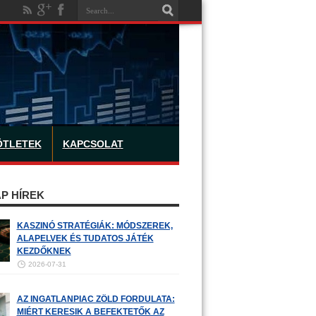
ÖTLETEK
KAPCSOLAT
P HÍREK
KASZINÓ STRATÉGIÁK: MÓDSZEREK,
ALAPELVEK ÉS TUDATOS JÁTÉK
KEZDŐKNEK
2026-07-31
AZ INGATLANPIAC ZÖLD FORDULATA:
MIÉRT KERESIK A BEFEKTETŐK AZ