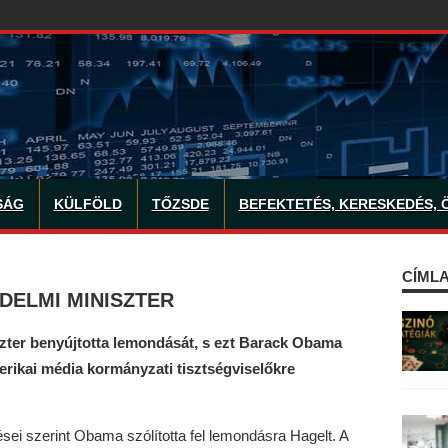
SÁG
KÜLFÖLD
TŐZSDE
BEFEKTETÉS, KERESKEDÉS, 
CÍMLA
DELMI MINISZTER
zter benyújtotta lemondását, s ezt Barack Obama
merikai média kormányzati tisztségviselőkre
sei szerint Obama szólította fel lemondásra Hagelt. A