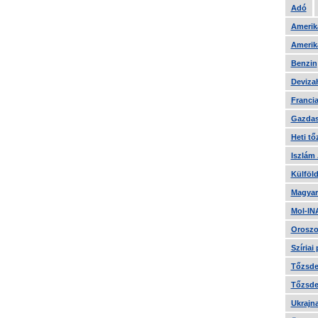
Adó
Amerika
Amerika
Benzin
Devizah
Francia
Gazdas
Heti tő
Iszlám
Külföld
Magyar
Mol-IN
Oroszo
Szíriai
Tőzsde 
Tőzsde 
Ukrajn