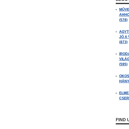
MŰVE
AHHO
(578)
AGYT
JÓ A
(873)
IROD
VILÁ
(595)
OKOS
HÁNY
ELME
CSER
FIND