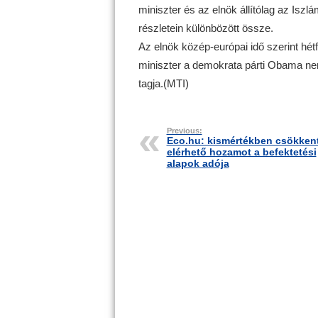
miniszter és az elnök állítólag az Iszl
részletein különbözött össze.
Az elnök közép-európai idő szerint hétf
miniszter a demokrata párti Obama nem
tagja.(MTI)
Previous:
Eco.hu: kismértékben csökkent
elérhető hozamot a befektetési
alapok adója