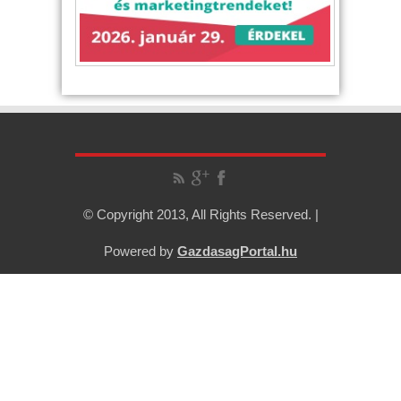
© Copyright 2013, All Rights Reserved. |
Powered by
GazdasagPortal.hu