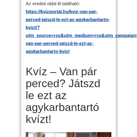
Az eredeti oldal itt található:
https://kvizportal.hu/kviz-van-par-
perced-jatszd-le-ezt-az-agykarbantarto-
kvizt/?
utm_source=rss&utm_medium=rss&utm_campaign=
van-par-perced-jatszd-le-ezt-az-
agykarbantarto-kvizt
Kvíz – Van pár
perced? Játszd
le ezt az
agykarbantartó
kvízt!