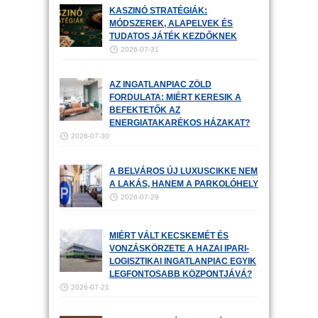
KASZINÓ STRATÉGIÁK:
MÓDSZEREK, ALAPELVEK ÉS
TUDATOS JÁTÉK KEZDŐKNEK
2026-07-31
AZ INGATLANPIAC ZÖLD
FORDULATA: MIÉRT KERESIK A
BEFEKTETŐK AZ
ENERGIATAKARÉKOS HÁZAKAT?
2026-07-30
A BELVÁROS ÚJ LUXUSCIKKE NEM
A LAKÁS, HANEM A PARKOLÓHELY
2026-07-29
MIÉRT VÁLT KECSKEMÉT ÉS
VONZÁSKÖRZETE A HAZAI IPARI-
LOGISZTIKAI INGATLANPIAC EGYIK
LEGFONTOSABB KÖZPONTJÁVÁ?
2026-07-21