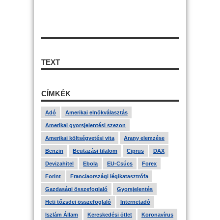
TEXT
CÍMKÉK
Adó
Amerikai elnökválasztás
Amerikai gyorsjelentési szezon
Amerikai költségvetési vita
Arany elemzése
Benzin
Beutazási tilalom
Ciprus
DAX
Devizahitel
Ebola
EU-Csúcs
Forex
Forint
Franciaországi légikatasztrófa
Gazdasági összefoglaló
Gyorsjelentés
Heti tőzsdei összefoglaló
Internetadó
Iszlám Állam
Kereskedési ötlet
Koronavírus