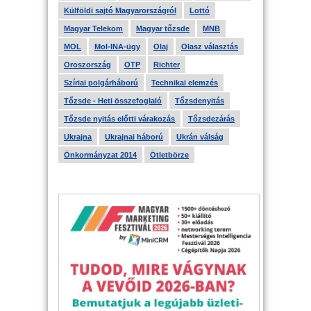
Külföldi sajtó Magyarországról
Lottó
Magyar Telekom
Magyar tőzsde
MNB
MOL
Mol-INA-ügy
Olaj
Olasz választás
Oroszország
OTP
Richter
Szíriai polgárháború
Technikai elemzés
Tőzsde - Heti összefoglaló
Tőzsdenyitás
Tőzsde nyitás előtti várakozás
Tőzsdezárás
Ukrajna
Ukrajnai háború
Ukrán válság
Önkormányzat 2014
Ötletbörze