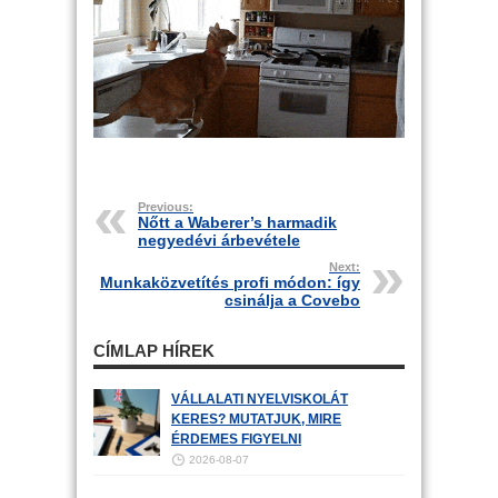
Previous:
Nőtt a Waberer’s harmadik
negyedévi árbevétele
Next:
Munkaközvetítés profi módon: így
csinálja a Covebo
CÍMLAP HÍREK
VÁLLALATI NYELVISKOLÁT
KERES? MUTATJUK, MIRE
ÉRDEMES FIGYELNI
2026-08-07