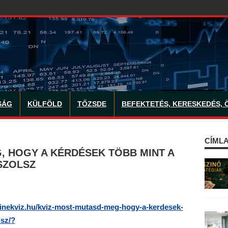
SÁG
KÜLFÖLD
TŐZSDE
BEFEKTETÉS, KERESKEDÉS, 
CÍMLA
, HOGY A KÉRDÉSEK TÖBB MINT A
SZOLSZ
nlinekviz.hu/kviz-most-mutasd-meg-hogy-a-kerdesek-
lsz/?