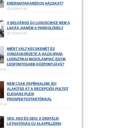
ENERGIATAKARÉKOS HÁZAKAT?
2026-07-30
A BELVÁROS ÚJ LUXUSCIKKE NEM A
LAKÁS, HANEM A PARKOLÓHELY
2026-07-29
MIÉRT VÁLT KECSKEMÉT ÉS
VONZÁSKÖRZETE A HAZAI IPARI-
LOGISZTIKAI INGATLANPIAC EGYIK
LEGFONTOSABB KÖZPONTJÁVÁ?
07-21
NEM CSAK PAPÍRHALOM: ÍGY
ALAKÍTSD ÁT A RECEPCIÓS PULTOT
ELEGÁNS PLEXI
PROSPEKTUSTARTÓKKAL
07-20
SEO, AEO ÉS GEO: A DIGITÁLIS
LÁTHATÓSÁG ÚJ ALAPPILLÉREI