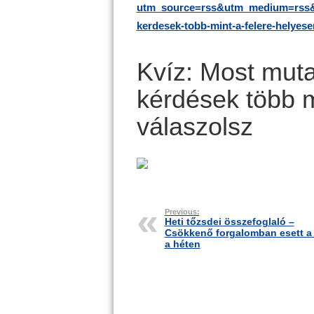
utm_source=rss&utm_medium=rss&
kerdesek-tobb-mint-a-felere-helyese
Kvíz: Most mut
kérdések több m
válaszolsz
Previous:
Heti tőzsdei összefoglaló –
Csökkenő forgalomban esett a
a héten