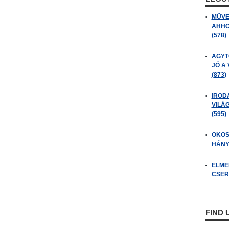
MŰVE
AHHO
(578)
AGYT
JÓ A
(873)
IROD
VILÁ
(595)
OKOS
HÁNY
ELME
CSER
FIND