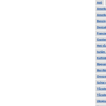
Adó
Amerika
Amerika
Benzin
Devizah
Francia
Gazdas
Heti tő
Iszlám
Külföld
Magyar
Mol-IN
Oroszo
Szíriai
Tőzsde 
Tőzsde 
Ukrajn