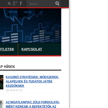
ÖTLETEK
KAPCSOLAT
P HÍREK
KASZINÓ STRATÉGIÁK: MÓDSZEREK,
ALAPELVEK ÉS TUDATOS JÁTÉK
KEZDŐKNEK
2026-07-31
AZ INGATLANPIAC ZÖLD FORDULATA:
MIÉRT KERESIK A BEFEKTETŐK AZ