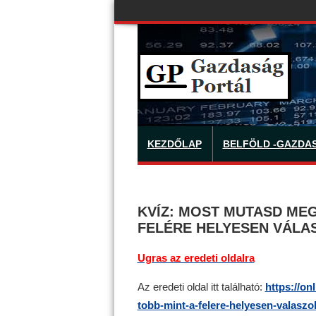
KEZDŐLAP
BELFÖLD -GAZDA
KVÍZ: MOST MUTASD MEG
FELÉRE HELYESEN VÁLA
Ugras az eredeti oldalra
Az eredeti oldal itt található:
https://o
tobb-mint-a-felere-helyesen-valaszo