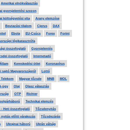
Amerikai elnökválasztás
i gyorsjelentési szezon
i költségvetési vita
Arany elemzése
Beutazási tilalom
Ciprus
DAX
itel
Ebola
EU-Csúcs
Forex
Forint
országi légikatasztrófa
ági összefoglaló
Gyorsjelentés
zsdei összefoglaló
Internetadó
 Állam
Kereskedési ötlet
Koronavírus
i sajtó Magyarországról
Lottó
 Telekom
Magyar tőzsde
MNB
MOL
A-ügy
Olaj
Olasz választás
rszág
OTP
Richter
 polgárháború
Technikai elemzés
- Heti összefoglaló
Tőzsdenyitás
nyitás előtti várakozás
Tőzsdezárás
a
Ukrajnai háború
Ukrán válság