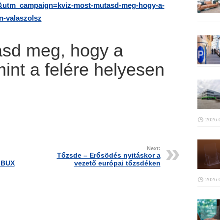
utm_campaign=kviz-most-mutasd-meg-hogy-a-
n-valaszolsz
asd meg, hogy a
int a felére helyesen
2026-
Next:
Tőzsde – Erősödés nyitáskor a
 BUX
vezető európai tőzsdéken
2026-