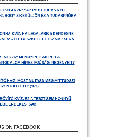
LTSÉGI KVÍZ: SOKRÉTŰ TUDÁS KELL
Z, HOGY SIKERÜLJÖN EZ A TUDÁSPRÓBA!
ORNA KVÍZ: HA LEGALÁBB 5 KÉRDÉSRE
 VÁLASZOD, BÜSZKE LEHETSZ MAGADRA
ALMI KVÍZ: MENNYIRE ISMERED A
GIRODALOM HÍRES IFJÚSÁGI REGÉNYEIT?
ÍTÓ KVÍZ: MOST MUTASD MEG MIT TUDSZ!
 PONTOD LETT? (461)
BŐVÍTŐ KVÍZ: EZ A TESZT SEM KÖNNYŰ,
ÉBE ÉRDEKES (590)
 US ON FACEBOOK