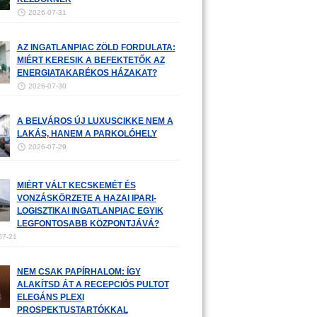
2026-07-31
AZ INGATLANPIAC ZÖLD FORDULATA:
MIÉRT KERESIK A BEFEKTETŐK AZ
ENERGIATAKARÉKOS HÁZAKAT?
2026-07-30
A BELVÁROS ÚJ LUXUSCIKKE NEM A
LAKÁS, HANEM A PARKOLÓHELY
2026-07-29
MIÉRT VÁLT KECSKEMÉT ÉS
VONZÁSKÖRZETE A HAZAI IPARI-
LOGISZTIKAI INGATLANPIAC EGYIK
LEGFONTOSABB KÖZPONTJÁVÁ?
07-21
NEM CSAK PAPÍRHALOM: ÍGY
ALAKÍTSD ÁT A RECEPCIÓS PULTOT
ELEGÁNS PLEXI
PROSPEKTUSTARTÓKKAL