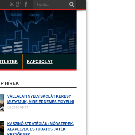
ÖTLETEK
KAPCSOLAT
P HÍREK
VÁLLALATI NYELVISKOLÁT KERES?
MUTATJUK, MIRE ÉRDEMES FIGYELNI
2026-08-07
KASZINÓ STRATÉGIÁK: MÓDSZEREK,
ALAPELVEK ÉS TUDATOS JÁTÉK
KEZDŐKNEK