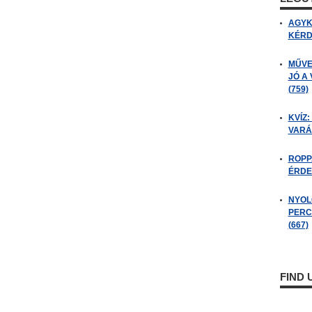
AGYK
KÉRDÉ
MŰVE
JÓ A
(759)
KVÍZ:
VARÁ
ROPP
ÉRDE
NYOL
PERC
(667)
FIND