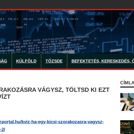
SÁG
KÜLFÖLD
TŐZSDE
BEFEKTETÉS, KERESKEDÉS, 
CÍMLA
ÓRAKOZÁSRA VÁGYSZ, TÖLTSD KI EZT
ÍZT
izportal.hu/kviz-ha-egy-kicsi-szorakozasra-vagysz-
-2/