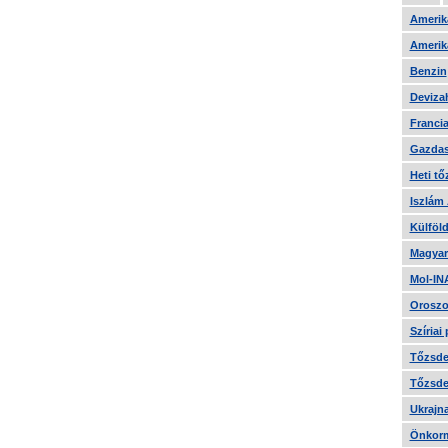
Amerika
Amerika
Benzin
Devizah
Francia
Gazdas
Heti tő
Iszlám
Külföld
Magyar
Mol-IN
Oroszo
Szíriai
Tőzsde 
Tőzsde 
Ukrajn
Önkorm