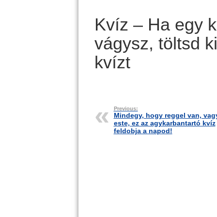
Kvíz – Ha egy k
vágysz, töltsd k
kvízt
Previous:
Mindegy, hogy reggel van, vag
este, ez az agykarbantartó kvíz
feldobja a napod!