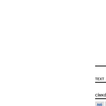
TEXT
CÍMK
Adó