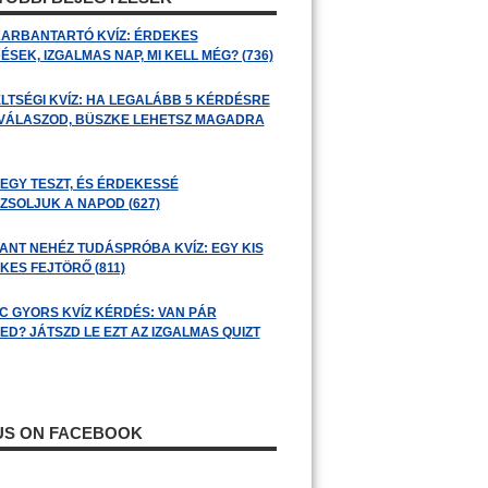
ARBANTARTÓ KVÍZ: ÉRDEKES
SEK, IZGALMAS NAP, MI KELL MÉG? (736)
LTSÉGI KVÍZ: HA LEGALÁBB 5 KÉRDÉSRE
 VÁLASZOD, BÜSZKE LEHETSZ MAGADRA
 EGY TESZT, ÉS ÉRDEKESSÉ
ZSOLJUK A NAPOD (627)
ANT NEHÉZ TUDÁSPRÓBA KVÍZ: EGY KIS
KES FEJTÖRŐ (811)
C GYORS KVÍZ KÉRDÉS: VAN PÁR
ED? JÁTSZD LE EZT AZ IZGALMAS QUIZT
 US ON FACEBOOK