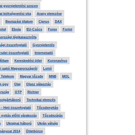
i gyorsjelentési szezon
i költségvetési vita
Arany elemzése
Beutazási tilalom
Ciprus
DAX
itel
Ebola
EU-Csúcs
Forex
Forint
országi légikatasztrófa
ági összefoglaló
Gyorsjelentés
zsdei összefoglaló
Internetadó
 Állam
Kereskedési ötlet
Koronavírus
i sajtó Magyarországról
Lottó
 Telekom
Magyar tőzsde
MNB
MOL
A-ügy
Olaj
Olasz választás
rszág
OTP
Richter
 polgárháború
Technikai elemzés
- Heti összefoglaló
Tőzsdenyitás
nyitás előtti várakozás
Tőzsdezárás
a
Ukrajnai háború
Ukrán válság
ányzat 2014
Ötletbörze