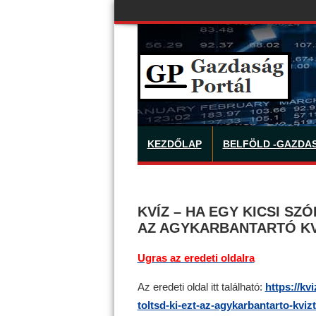
KEZDŐLAP
BELFÖLD -GAZDA
KVÍZ – HA EGY KICSI SZ
AZ AGYKARBANTARTÓ KV
Ugras az eredeti oldalra
Az eredeti oldal itt található:
https://kv
toltsd-ki-ezt-az-agykarbantarto-kvizt