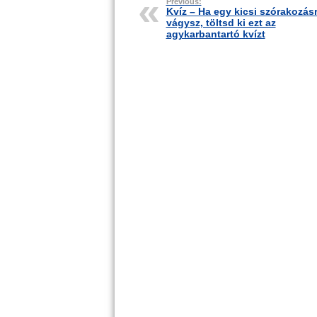
Previous:
Kvíz – Ha egy kicsi szórakozás
vágysz, töltsd ki ezt az
agykarbantartó kvízt