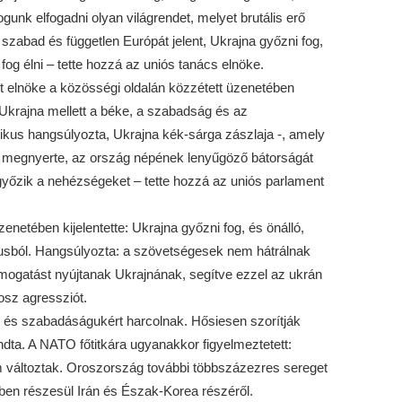
gunk elfogadni olyan világrendet, melyet brutális erő
 szabad és független Európát jelent, Ukrajna győzni fog,
g élni – tette hozzá az uniós tanács elnöke.
 elnöke a közösségi oldalán közzétett üzenetében
 Ukrajna mellett a béke, a szabadság és az
tikus hangsúlyozta, Ukrajna kék-sárga zászlaja -, amely
t megnyerte, az ország népének lenyűgöző bátorságát
legyőzik a nehézségeket – tette hozzá az uniós parlament
enetében kijelentette: Ukrajna győzni fog, és önálló,
ktusból. Hangsúlyozta: a szövetségesek nem hátrálnak
ámogatást nyújtanak Ukrajnának, segítve ezzel az ukrán
osz agressziót.
rt és szabadáságukért harcolnak. Hősiesen szorítják
dta. A NATO főtitkára ugyanakkor figyelmeztetett:
em változtak. Oroszország további többszázezres sereget
gben részesül Irán és Észak-Korea részéről.