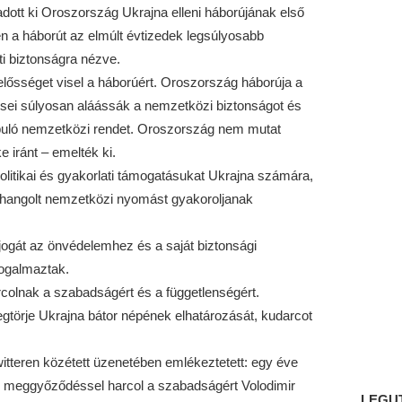
adott ki Oroszország Ukrajna elleni háborújának első
 a háborút az elmúlt évtizedek legsúlyosabb
i biztonságra nézve.
elősséget visel a háborúért. Oroszország háborúja a
pései súlyosan aláássák a nemzetközi biztonságot és
lapuló nemzetközi rendet. Oroszország nem mutat
e iránt – emelték ki.
litikai és gyakorlati támogatásukat Ukrajna számára,
hangolt nemzetközi nyomást gyakoroljanak
jogát az önvédelemhez és a saját biztonsági
ogalmaztak.
rcolnak a szabadságért és a függetlenségért.
törje Ukrajna bátor népének elhatározását, kudarcot
itteren közétett üzenetében emlékeztetett: egy éve
 meggyőződéssel harcol a szabadságért Volodimir
LEGU