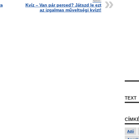
Next:
ra
Kvíz – Van pár perced? Játszd le ezt
az izgalmas műveltségi kvízt!
TEXT
CÍMK
Adó