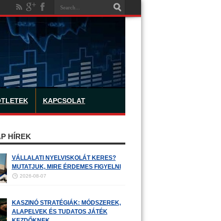
ÖTLETEK
KAPCSOLAT
P HÍREK
VÁLLALATI NYELVISKOLÁT KERES?
MUTATJUK, MIRE ÉRDEMES FIGYELNI
2026-08-07
KASZINÓ STRATÉGIÁK: MÓDSZEREK,
ALAPELVEK ÉS TUDATOS JÁTÉK
KEZDŐKNEK