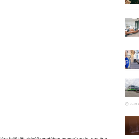
2026-
ára feltöltött videóüzenetében hangsúlyozta, egy éve