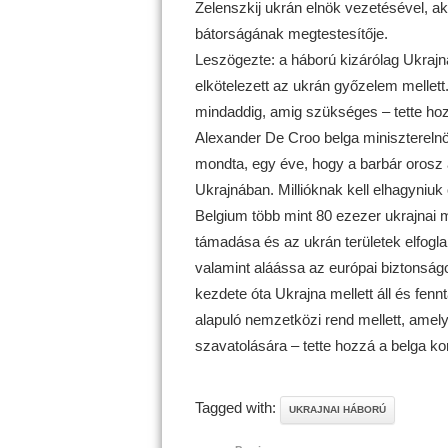
Zelenszkij ukrán elnök vezetésével, ak
bátorságának megtestesítője.
Leszögezte: a háború kizárólag Ukrajn
elkötelezett az ukrán győzelem mellett
mindaddig, amig szükséges – tette ho
Alexander De Croo belga miniszterelnök
mondta, egy éve, hogy a barbár orosz 
Ukrajnában. Millióknak kell elhagyniu
Belgium több mint 80 ezezer ukrajnai m
támadása és az ukrán területek elfogl
valamint aláássa az európai biztonságo
kezdete óta Ukrajna mellett áll és fenn
alapuló nemzetközi rend mellett, amely 
szavatolására – tette hozzá a belga k
Tagged with:
UKRAJNAI HÁBORÚ