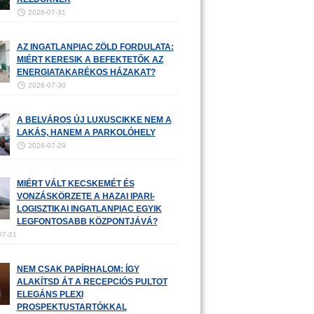
2026-07-31
AZ INGATLANPIAC ZÖLD FORDULATA:
MIÉRT KERESIK A BEFEKTETŐK AZ
ENERGIATAKARÉKOS HÁZAKAT?
2026-07-30
A BELVÁROS ÚJ LUXUSCIKKE NEM A
LAKÁS, HANEM A PARKOLÓHELY
2026-07-29
MIÉRT VÁLT KECSKEMÉT ÉS
VONZÁSKÖRZETE A HAZAI IPARI-
LOGISZTIKAI INGATLANPIAC EGYIK
LEGFONTOSABB KÖZPONTJÁVÁ?
07-21
NEM CSAK PAPÍRHALOM: ÍGY
ALAKÍTSD ÁT A RECEPCIÓS PULTOT
ELEGÁNS PLEXI
PROSPEKTUSTARTÓKKAL