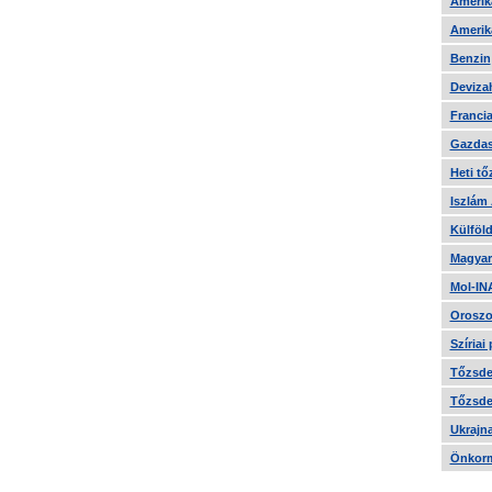
Amerika
Amerika
Benzin
Devizah
Francia
Gazdas
Heti tő
Iszlám
Külföld
Magyar
Mol-IN
Oroszo
Szíriai
Tőzsde 
Tőzsde 
Ukrajn
Önkorm