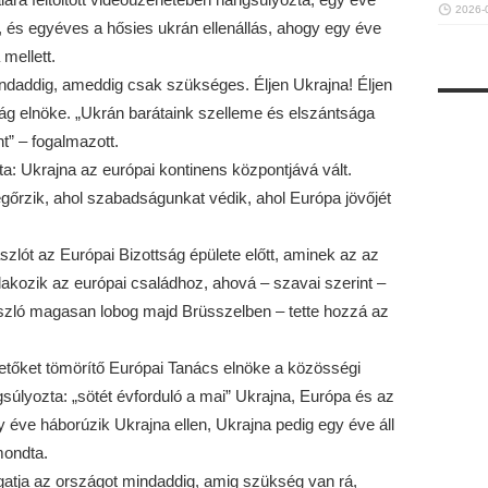
2026-
”, és egyéves a hősies ukrán ellenállás, ahogy egy éve
 mellett.
indaddig, ameddig csak szükséges. Éljen Ukrajna! Éljen
tság elnöke. „Ukrán barátaink szelleme és elszántsága
t” – fogalmazott.
ta: Ukrajna az európai kontinens központjává vált.
egőrzik, ahol szabadságunkat védik, ahol Európa jövőjét
szlót az Európai Bizottság épülete előtt, aminek az az
akozik az európai családhoz, ahová – szavai szerint –
zászló magasan lobog majd Brüsszelben – tette hozzá az
zetőket tömörítő Európai Tanács elnöke a közösségi
gsúlyozta: „sötét évforduló a mai” Ukrajna, Európa és az
éve háborúzik Ukrajna ellen, Ukrajna pedig egy éve áll
mondta.
gatja az országot mindaddig, amig szükség van rá,