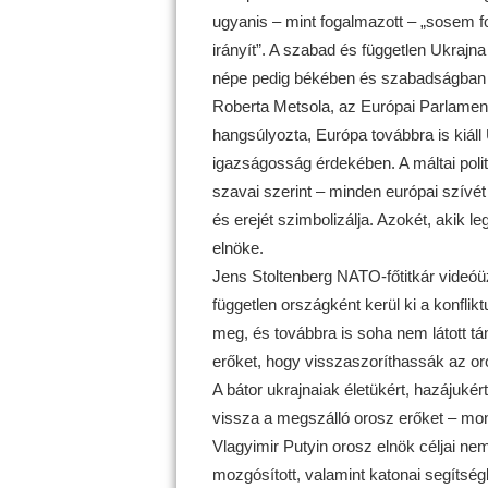
ugyanis – mint fogalmazott – „sosem fo
irányít”. A szabad és független Ukrajna
népe pedig békében és szabadságban fo
Roberta Metsola, az Európai Parlament
hangsúlyozta, Európa továbbra is kiáll
igazságosság érdekében. A máltai poli
szavai szerint – minden európai szívé
és erejét szimbolizálja. Azokét, akik 
elnöke.
Jens Stoltenberg NATO-főtitkár videóüz
független országként kerül ki a konfli
meg, és továbbra is soha nem látott t
erőket, hogy visszaszoríthassák az or
A bátor ukrajnaiak életükért, hazájuké
vissza a megszálló orosz erőket – mon
Vlagyimir Putyin orosz elnök céljai n
mozgósított, valamint katonai segítsé