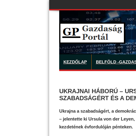
KEZDŐLAP
BELFÖLD -GAZDA
UKRAJNAI HÁBORÚ – URS
SZABADSÁGÉRT ÉS A D
Ukrajna a szabadságért, a demokráci
– jelentette ki Ursula von der Leyen
kezdetének évfordulóján pénteken.