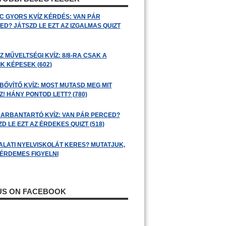
C GYORS KVÍZ KÉRDÉS: VAN PÁR
ED? JÁTSZD LE EZT AZ IZGALMAS QUIZT
 MŰVELTSÉGI KVÍZ: 8/8-RA CSAK A
K KÉPESEK (602)
BŐVÍTŐ KVÍZ: MOST MUTASD MEG MIT
! HÁNY PONTOD LETT? (780)
ARBANTARTÓ KVÍZ: VAN PÁR PERCED?
D LE EZT AZ ÉRDEKES QUIZT (518)
ALATI NYELVISKOLÁT KERES? MUTATJUK,
 ÉRDEMES FIGYELNI
 US ON FACEBOOK