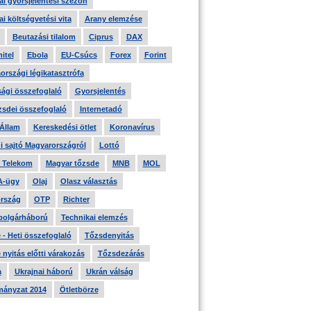
i gyorsjelentési szezon
i költségvetési vita
Arany elemzése
Beutazási tilalom
Ciprus
DAX
itel
Ebola
EU-Csúcs
Forex
Forint
országi légikatasztrófa
ági összefoglaló
Gyorsjelentés
zsdei összefoglaló
Internetadó
 Állam
Kereskedési ötlet
Koronavírus
i sajtó Magyarországról
Lottó
 Telekom
Magyar tőzsde
MNB
MOL
A-ügy
Olaj
Olasz választás
rszág
OTP
Richter
 polgárháború
Technikai elemzés
- Heti összefoglaló
Tőzsdenyitás
nyitás előtti várakozás
Tőzsdezárás
a
Ukrajnai háború
Ukrán válság
ányzat 2014
Ötletbörze