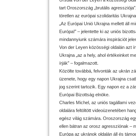
tart Oroszország „brutális agressziója
töretlen az európai szolidaritás Ukrajna
„Az Európai Unió Ukrajna mellett áll m
Európa!” – jelentette ki az uniós bizot
mindannyiunk számára inspirációt jelen
Von der Leyen közösségi oldalán azt ír
Ukrajna „az a hely, ahol értékeinket m
írják” – fogalmazott.
Közölte továbbá, felvonták az ukrán zá
üzenete, hogy egy napon Ukrajna csatl
jog szerint tartozik. Egy napon ez a 
Európai Bizottság elnöke.
Charles Michel, az uniós tagállami ve
oldalára feltöltött videoüzenetében han
egész világ számára. Oroszország egy 
ellen bátran az orosz agressziónak – 
Európa az ukránok oldalán áll és támo