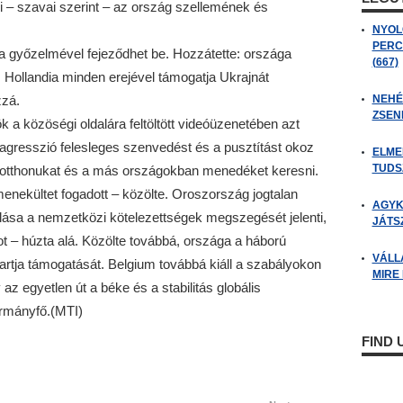
i – szavai szerint – az ország szellemének és
NYOL
PERC
a győzelmével fejeződhet be. Hozzátette: országa
(667)
. Hollandia minden erejével támogatja Ukrajnát
zzá.
NEHÉZ
ZSENI
 a közöségi oldalára feltöltött videóüzenetében azt
agresszió felesleges szenvedést és a pusztítást okoz
ELME
TUDSZ
k otthonukat és a más országokban menedéket keresni.
enekültet fogadott – közölte. Oroszország jogtalan
AGYK
alása a nemzetközi kötelezettségek megszegését jelenti,
JÁTSZ
t – húzta alá. Közölte továbbá, országa a háború
VÁLL
tartja támogatását. Belgium továbbá kiáll a szabályokon
MIRE
az egyetlen út a béke és a stabilitás globális
ormányfő.(MTI)
FIND