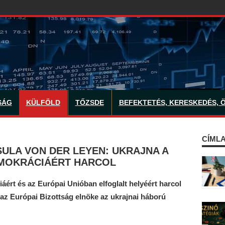
SÁG
KÜLFÖLD
TŐZSDE
BEFEKTETÉS, KERESKEDÉS, 
CÍMLA
ULA VON DER LEYEN: UKRAJNA A
EMOKRÁCIÁÉRT HARCOL
áért és az Európai Unióban elfoglalt helyéért harcol
, az Európai Bizottság elnöke az ukrajnai háború