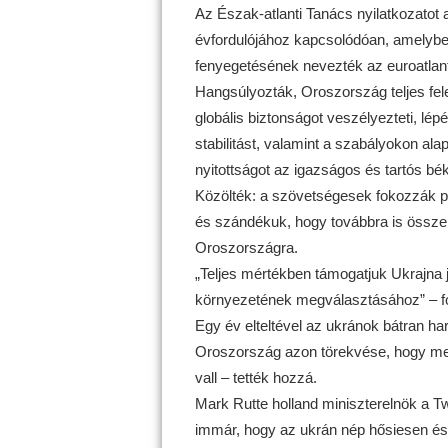
Az Észak-atlanti Tanács nyilatkozatot 
évfordulójához kapcsolódóan, amelyben
fenyegetésének nevezték az euroatlant
Hangsúlyozták, Oroszország teljes fel
globális biztonságot veszélyezteti, lé
stabilitást, valamint a szabályokon a
nyitottságot az igazságos és tartós bék
Közölték: a szövetségesek fokozzák po
és szándékuk, hogy továbbra is össze
Oroszországra.
„Teljes mértékben támogatjuk Ukrajna 
környezetének megválasztásához” – f
Egy év elteltével az ukránok bátran ha
Oroszország azon törekvése, hogy meg
vall – tették hozzá.
Mark Rutte holland miniszterelnök a Tw
immár, hogy az ukrán nép hősiesen és