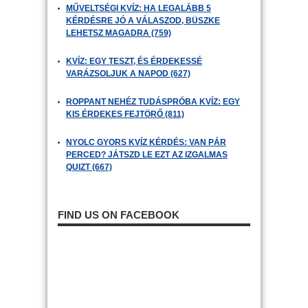
MŰVELTSÉGI KVÍZ: HA LEGALÁBB 5
KÉRDÉSRE JÓ A VÁLASZOD, BÜSZKE
LEHETSZ MAGADRA (759)
KVÍZ: EGY TESZT, ÉS ÉRDEKESSÉ
VARÁZSOLJUK A NAPOD (627)
ROPPANT NEHÉZ TUDÁSPRÓBA KVÍZ: EGY
KIS ÉRDEKES FEJTÖRŐ (811)
NYOLC GYORS KVÍZ KÉRDÉS: VAN PÁR
PERCED? JÁTSZD LE EZT AZ IZGALMAS
QUIZT (667)
FIND US ON FACEBOOK