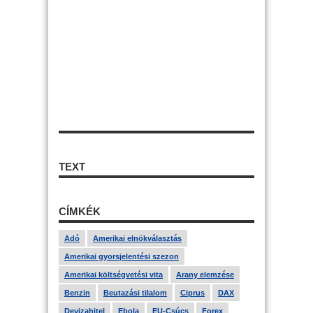
TEXT
CÍMKÉK
Adó
Amerikai elnökválasztás
Amerikai gyorsjelentési szezon
Amerikai költségvetési vita
Arany elemzése
Benzin
Beutazási tilalom
Ciprus
DAX
Devizahitel
Ebola
EU-Csúcs
Forex