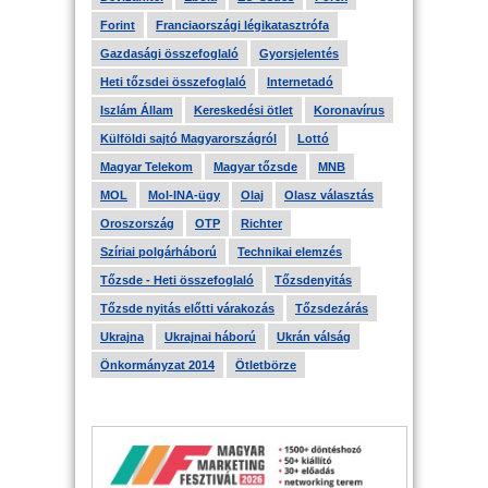
Forint
Franciaországi légikatasztrófa
Gazdasági összefoglaló
Gyorsjelentés
Heti tőzsdei összefoglaló
Internetadó
Iszlám Állam
Kereskedési ötlet
Koronavírus
Külföldi sajtó Magyarországról
Lottó
Magyar Telekom
Magyar tőzsde
MNB
MOL
Mol-INA-ügy
Olaj
Olasz választás
Oroszország
OTP
Richter
Szíriai polgárháború
Technikai elemzés
Tőzsde - Heti összefoglaló
Tőzsdenyitás
Tőzsde nyitás előtti várakozás
Tőzsdezárás
Ukrajna
Ukrajnai háború
Ukrán válság
Önkormányzat 2014
Ötletbörze