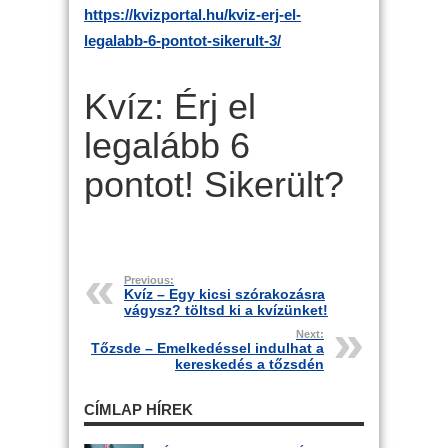
https://kvizportal.hu/kviz-erj-el-
legalabb-6-pontot-sikerult-3/
Kvíz: Érj el
legalább 6
pontot! Sikerült?
Previous:
Kvíz – Egy kicsi szórakozásra
vágysz? töltsd ki a kvízünket!
Next:
Tőzsde – Emelkedéssel indulhat a
kereskedés a tőzsdén
CÍMLAP HÍREK