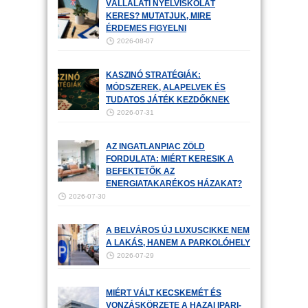
VÁLLALATI NYELVISKOLÁT
KERES? MUTATJUK, MIRE
ÉRDEMES FIGYELNI
2026-08-07
KASZINÓ STRATÉGIÁK:
MÓDSZEREK, ALAPELVEK ÉS
TUDATOS JÁTÉK KEZDŐKNEK
2026-07-31
AZ INGATLANPIAC ZÖLD
FORDULATA: MIÉRT KERESIK A
BEFEKTETŐK AZ
ENERGIATAKARÉKOS HÁZAKAT?
2026-07-30
A BELVÁROS ÚJ LUXUSCIKKE NEM
A LAKÁS, HANEM A PARKOLÓHELY
2026-07-29
MIÉRT VÁLT KECSKEMÉT ÉS
VONZÁSKÖRZETE A HAZAI IPARI-