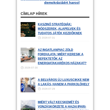
demokráciáért harcol
CÍMLAP HÍREK
KASZINÓ STRATÉGIÁK:
MÓDSZEREK, ALAPELVEK ÉS
TUDATOS JÁTÉK KEZDŐKNEK
2026-07-31
AZ INGATLANPIAC ZÖLD
FORDULATA: MIÉRT KERESIK A
BEFEKTETŐK AZ
ENERGIATAKARÉKOS HÁZAKAT?
2026-07-30
A BELVÁROS ÚJ LUXUSCIKKE NEM
A LAKÁS, HANEM A PARKOLÓHELY
2026-07-29
MIÉRT VÁLT KECSKEMÉT ÉS
VONZÁSKÖRZETE A HAZAI IPARI-