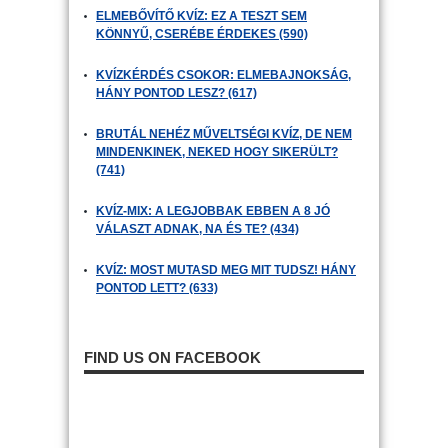
ELMEBŐVÍTŐ KVÍZ: EZ A TESZT SEM
KÖNNYŰ, CSERÉBE ÉRDEKES (590)
KVÍZKÉRDÉS CSOKOR: ELMEBAJNOKSÁG,
HÁNY PONTOD LESZ? (617)
BRUTÁL NEHÉZ MŰVELTSÉGI KVÍZ, DE NEM
MINDENKINEK, NEKED HOGY SIKERÜLT?
(741)
KVÍZ-MIX: A LEGJOBBAK EBBEN A 8 JÓ
VÁLASZT ADNAK, NA ÉS TE? (434)
KVÍZ: MOST MUTASD MEG MIT TUDSZ! HÁNY
PONTOD LETT? (633)
FIND US ON FACEBOOK