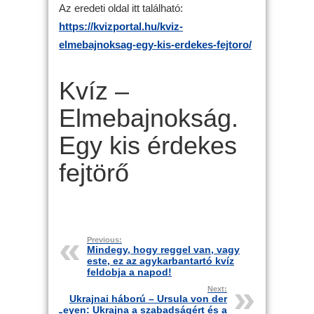
Az eredeti oldal itt található:
https://kvizportal.hu/kviz-
elmebajnoksag-egy-kis-erdekes-fejtoro/
Kvíz –
Elmebajnokság.
Egy kis érdekes
fejtörő
Previous:
Mindegy, hogy reggel van, vagy
este, ez az agykarbantartó kvíz
feldobja a napod!
Next:
Ukrajnai háború – Ursula von der
Leyen: Ukrajna a szabadságért és a