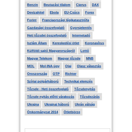
Benzin
Beutazási tilalom
Ciprus
DAX
Devizahitel
Ebola
EU-Csúcs
Forex
Forint
Franciaországi légikatasztrófa
Gazdasági összefoglaló
Gyorsjelentés
Heti tőzsdei összefoglaló
Internetadó
Iszlám Állam
Kereskedési ötlet
Koronavírus
Külföldi sajtó Magyarországról
Lottó
Magyar Telekom
Magyar tőzsde
MNB
MOL
Mol-INA-ügy
Olaj
Olasz választás
Oroszország
OTP
Richter
Szíriai polgárháború
Technikai elemzés
Tőzsde - Heti összefoglaló
Tőzsdenyitás
Tőzsde nyitás előtti várakozás
Tőzsdezárás
Ukrajna
Ukrajnai háború
Ukrán válság
Önkormányzat 2014
Ötletbörze