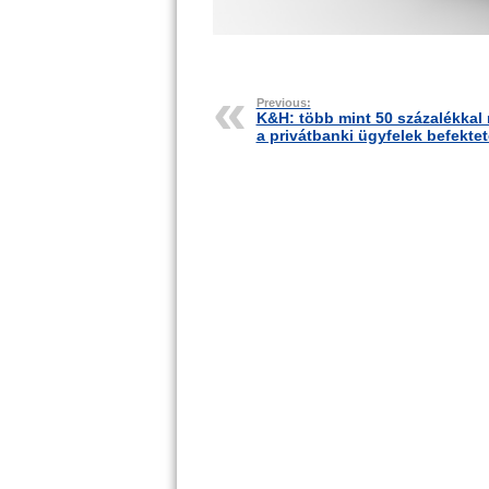
Previous:
K&H: több mint 50 százalékkal 
a privátbanki ügyfelek befekte