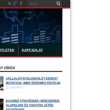
ÖTLETEK
KAPCSOLAT
P HÍREK
VÁLLALATI NYELVISKOLÁT KERES?
MUTATJUK, MIRE ÉRDEMES FIGYELNI
2026-08-07
KASZINÓ STRATÉGIÁK: MÓDSZEREK,
ALAPELVEK ÉS TUDATOS JÁTÉK
KEZDŐKNEK