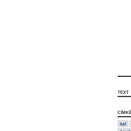
TEXT
CÍMK
Adó