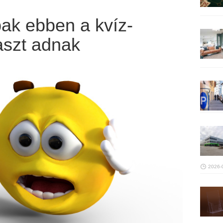
bak ebben a kvíz-
aszt adnak
2026-