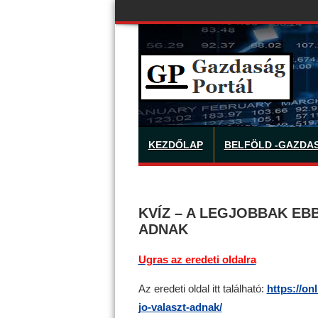
KEZDŐLAP
BELFÖLD -GAZDA
KVÍZ – A LEGJOBBAK EBB
ADNAK
Ugras az eredeti oldalra
Az eredeti oldal itt található:
https://on
jo-valaszt-adnak/