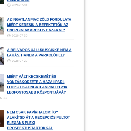
2026-07-31
AZ INGATLANPIAC ZÖLD FORDULATA:
MIÉRT KERESIK A BEFEKTETŐK AZ
ENERGIATAKARÉKOS HÁZAKAT?
2026-07-30
A BELVÁROS ÚJ LUXUSCIKKE NEM A
LAKÁS, HANEM A PARKOLÓHELY
2026-07-29
MIÉRT VÁLT KECSKEMÉT ÉS
VONZÁSKÖRZETE A HAZAI IPARI-
LOGISZTIKAI INGATLANPIAC EGYIK
LEGFONTOSABB KÖZPONTJÁVÁ?
07-21
NEM CSAK PAPÍRHALOM: ÍGY
ALAKÍTSD ÁT A RECEPCIÓS PULTOT
ELEGÁNS PLEXI
PROSPEKTUSTARTÓKKAL