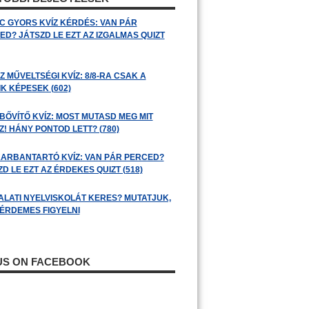
C GYORS KVÍZ KÉRDÉS: VAN PÁR
ED? JÁTSZD LE EZT AZ IZGALMAS QUIZT
 MŰVELTSÉGI KVÍZ: 8/8-RA CSAK A
K KÉPESEK (602)
BŐVÍTŐ KVÍZ: MOST MUTASD MEG MIT
! HÁNY PONTOD LETT? (780)
ARBANTARTÓ KVÍZ: VAN PÁR PERCED?
D LE EZT AZ ÉRDEKES QUIZT (518)
ALATI NYELVISKOLÁT KERES? MUTATJUK,
 ÉRDEMES FIGYELNI
 US ON FACEBOOK