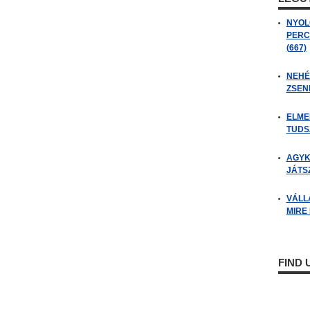
NYOL
PERC
(667)
NEHÉZ
ZSENI
ELME
TUDSZ
AGYK
JÁTSZ
VÁLL
MIRE
FIND