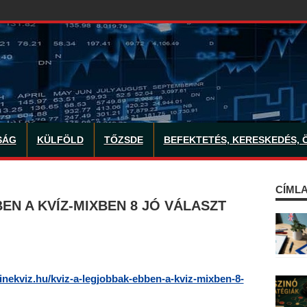
SÁG
KÜLFÖLD
TŐZSDE
BEFEKTETÉS, KERESKEDÉS, 
CÍMLA
EN A KVÍZ-MIXBEN 8 JÓ VÁLASZT
linekviz.hu/kviz-a-legjobbak-ebben-a-kviz-mixben-8-