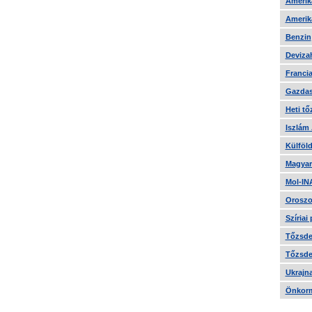
Amerika
Amerika
Benzin
Devizah
Francia
Gazdas
Heti tő
Iszlám
Külföld
Magyar
Mol-IN
Oroszo
Szíriai
Tőzsde 
Tőzsde 
Ukrajn
Önkorm