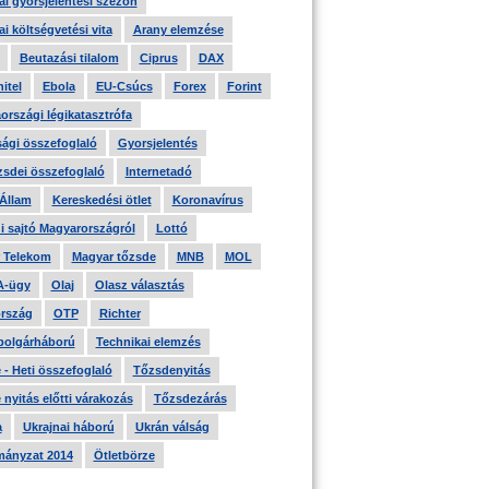
i gyorsjelentési szezon
i költségvetési vita
Arany elemzése
Beutazási tilalom
Ciprus
DAX
itel
Ebola
EU-Csúcs
Forex
Forint
országi légikatasztrófa
ági összefoglaló
Gyorsjelentés
zsdei összefoglaló
Internetadó
 Állam
Kereskedési ötlet
Koronavírus
i sajtó Magyarországról
Lottó
 Telekom
Magyar tőzsde
MNB
MOL
A-ügy
Olaj
Olasz választás
rszág
OTP
Richter
 polgárháború
Technikai elemzés
- Heti összefoglaló
Tőzsdenyitás
nyitás előtti várakozás
Tőzsdezárás
a
Ukrajnai háború
Ukrán válság
ányzat 2014
Ötletbörze