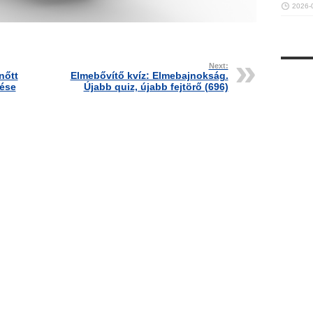
2026-
Next:
nőtt
Elmebővítő kvíz: Elmebajnokság.
tése
Újabb quiz, újabb fejtörő (696)