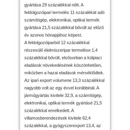
gyártása 29 százalékkal nőtt. A
feldolgozóipari termelés 11 százalékát adó
számítógép, elektronikai, optikai termék
gyártása 21,5 százalékkal bővült az előző
év azonos hónapjához képest.
A feldolgozóiparból 12 százalékkal
részesülő élelmiszeripar termelése 1,4
százalékkal bővült, elsősorban a külpiaci
eladások növekedésének köszönhetően,
miközben a hazai eladások mérséklődtek.
Az ipari export volumene 13,3 százalékkal
nagyobb volt az egy évvel korábbinál. A
járműgyártás kivitele 32,9, a számítógép,
elektronikai, optikai termék gyártásé 21,5
százalékkal emelkedett. A
villamosberendezések kivitele 62,4
százalékkal, a gyógyszerexport 13,4, az