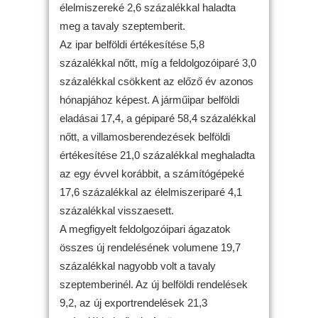
élelmiszereké 2,6 százalékkal haladta
meg a tavaly szeptemberit.
Az ipar belföldi értékesítése 5,8
százalékkal nőtt, míg a feldolgozóiparé 3,0
százalékkal csökkent az előző év azonos
hónapjához képest. A járműipar belföldi
eladásai 17,4, a gépiparé 58,4 százalékkal
nőtt, a villamosberendezések belföldi
értékesítése 21,0 százalékkal meghaladta
az egy évvel korábbit, a számítógépeké
17,6 százalékkal az élelmiszeriparé 4,1
százalékkal visszaesett.
A megfigyelt feldolgozóipari ágazatok
összes új rendelésének volumene 19,7
százalékkal nagyobb volt a tavaly
szeptemberinél. Az új belföldi rendelések
9,2, az új exportrendelések 21,3