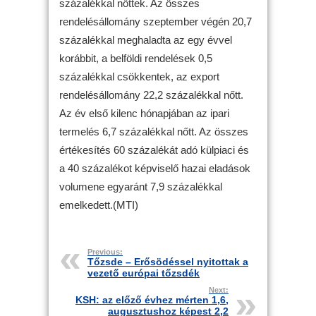
százalékkal nőttek. Az összes
rendelésállomány szeptember végén 20,7
százalékkal meghaladta az egy évvel
korábbit, a belföldi rendelések 0,5
százalékkal csökkentek, az export
rendelésállomány 22,2 százalékkal nőtt.
Az év első kilenc hónapjában az ipari
termelés 6,7 százalékkal nőtt. Az összes
értékesítés 60 százalékát adó külpiaci és
a 40 százalékot képviselő hazai eladások
volumene egyaránt 7,9 százalékkal
emelkedett.(MTI)
Previous:
Tőzsde – Erősödéssel nyitottak a
vezető európai tőzsdék
Next:
KSH: az előző évhez mérten 1,6,
augusztushoz képest 2,2