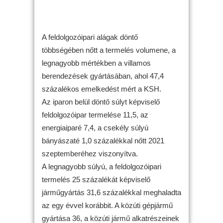
A feldolgozóipari alágak döntő
többségében nőtt a termelés volumene, a
legnagyobb mértékben a villamos
berendezések gyártásában, ahol 47,4
százalékos emelkedést mért a KSH.
Az iparon belül döntő súlyt képviselő
feldolgozóipar termelése 11,5, az
energiaiparé 7,4, a csekély súlyú
bányászaté 1,0 százalékkal nőtt 2021
szeptemberéhez viszonyítva.
A legnagyobb súlyú, a feldolgozóipari
termelés 25 százalékát képviselő
járműgyártás 31,6 százalékkal meghaladta
az egy évvel korábbit. A közúti gépjármű
gyártása 36, a közúti jármű alkatrészeinek