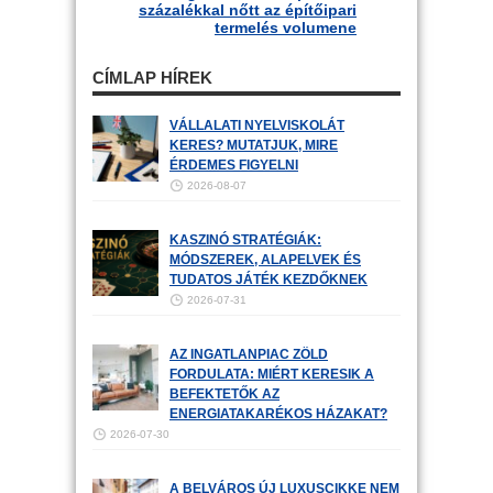
százalékkal nőtt az építőipari
termelés volumene
CÍMLAP HÍREK
VÁLLALATI NYELVISKOLÁT
KERES? MUTATJUK, MIRE
ÉRDEMES FIGYELNI
2026-08-07
KASZINÓ STRATÉGIÁK:
MÓDSZEREK, ALAPELVEK ÉS
TUDATOS JÁTÉK KEZDŐKNEK
2026-07-31
AZ INGATLANPIAC ZÖLD
FORDULATA: MIÉRT KERESIK A
BEFEKTETŐK AZ
ENERGIATAKARÉKOS HÁZAKAT?
2026-07-30
A BELVÁROS ÚJ LUXUSCIKKE NEM