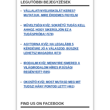
LEGUTÓBBI BEJEGYZÉSEK
VÁLLALATI NYELVISKOLÁT KERES?
MUTATJUK, MIRE ÉRDEMES FIGYELNI
MŰVELTSÉGI KVÍZ: SOKRÉTŰ TUDÁS KELL
AHHOZ, HOGY SIKERÜLJÖN EZ A
TUDÁSPRÓBA! (578)
AGYTORNA KVÍZ: HA LEGALÁBB 5
KÉRDÉSRE JÓ A VÁLASZOD, BÜSZKE
LEHETSZ MAGADRA (873)
IRODALMI KVÍZ: MENNYIRE ISMERED A
VILÁGIRODALOM HÍRES IFJÚSÁGI
REGÉNYEIT? (595)
OKOSÍTÓ KVÍZ: MOST MUTASD MEG MIT
TUDSZ! HÁNY PONTOD LETT? (461)
FIND US ON FACEBOOK