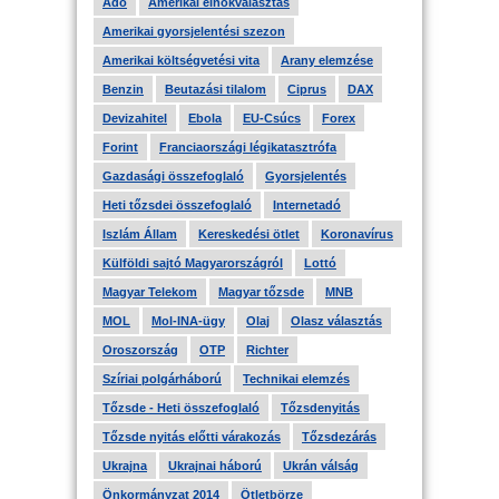
Adó
Amerikai elnökválasztás
Amerikai gyorsjelentési szezon
Amerikai költségvetési vita
Arany elemzése
Benzin
Beutazási tilalom
Ciprus
DAX
Devizahitel
Ebola
EU-Csúcs
Forex
Forint
Franciaországi légikatasztrófa
Gazdasági összefoglaló
Gyorsjelentés
Heti tőzsdei összefoglaló
Internetadó
Iszlám Állam
Kereskedési ötlet
Koronavírus
Külföldi sajtó Magyarországról
Lottó
Magyar Telekom
Magyar tőzsde
MNB
MOL
Mol-INA-ügy
Olaj
Olasz választás
Oroszország
OTP
Richter
Szíriai polgárháború
Technikai elemzés
Tőzsde - Heti összefoglaló
Tőzsdenyitás
Tőzsde nyitás előtti várakozás
Tőzsdezárás
Ukrajna
Ukrajnai háború
Ukrán válság
Önkormányzat 2014
Ötletbörze