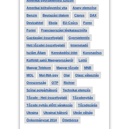
Amerikai gyorsjelentési szezon
Amerikai költségvetési vita
Arany elemzése
Benzin
Beutazási tilalom
Ciprus
DAX
Devizahitel
Ebola
EU-Csúcs
Forex
Forint
Franciaországi légikatasztrófa
Gazdasági összefoglaló
Gyorsjelentés
Heti tőzsdei összefoglaló
Internetadó
Iszlám Állam
Kereskedési ötlet
Koronavírus
Külföldi sajtó Magyarországról
Lottó
Magyar Telekom
Magyar tőzsde
MNB
MOL
Mol-INA-ügy
Olaj
Olasz választás
Oroszország
OTP
Richter
Szíriai polgárháború
Technikai elemzés
Tőzsde - Heti összefoglaló
Tőzsdenyitás
Tőzsde nyitás előtti várakozás
Tőzsdezárás
Ukrajna
Ukrajnai háború
Ukrán válság
Önkormányzat 2014
Ötletbörze