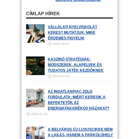
CÍMLAP HÍREK
VÁLLALATI NYELVISKOLÁT
KERES? MUTATJUK, MIRE
ÉRDEMES FIGYELNI
2026-08-07
KASZINÓ STRATÉGIÁK:
MÓDSZEREK, ALAPELVEK ÉS
TUDATOS JÁTÉK KEZDŐKNEK
2026-07-31
AZ INGATLANPIAC ZÖLD
FORDULATA: MIÉRT KERESIK A
BEFEKTETŐK AZ
ENERGIATAKARÉKOS HÁZAKAT?
2026-07-30
A BELVÁROS ÚJ LUXUSCIKKE NEM
A LAKÁS, HANEM A PARKOLÓHELY