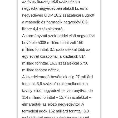
az éves összeg 58,8 százaléka a
negyedik negyedévben alakult ki, és a
negyedéves GDP 18,2 százalékára ugrott
a második és harmadik negyedévi 8,6,
illetve 4,4 százalékosról.
A kormányzati szektor idei első negyedévi
bevétele 5008 milliárd forint volt 150
milliárd forinttal, 3,1 százalékkal több az
egy évvel korábbinál, a kiadások 814
milliárd forinttal, 16,3 százalékkal 5796
milliárd forintra nőttek.
A jövedelemadó-bevételek alig 27 milliárd
forinttal, 3,6 százalékkal emelkedtek a
tavalyi első negyedévhez viszonyítva, de
114 milliárd forinttal – 12,7 százalékkal –
elmaradtak az előző negyedévitől. A
termelési adók 162 milliárd forinttal, 8,3
százalékkal meghaladták az egy évvel