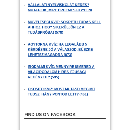
VÁLLALATI NYELVISKOLÁT KERES?
MUTATJUK, MIRE ÉRDEMES FIGYELNI
MŰVELTSÉGI KVÍZ: SOKRÉTŰ TUDÁS KELL
AHHOZ, HOGY SIKERÜLJÖN EZ A
TUDÁSPRÓBA! (578)
AGYTORNA KVÍZ: HA LEGALÁBB 5
KÉRDÉSRE JÓ A VÁLASZOD, BÜSZKE
LEHETSZ MAGADRA (873)
IRODALMI KVÍZ: MENNYIRE ISMERED A
VILÁGIRODALOM HÍRES IFJÚSÁGI
REGÉNYEIT? (595)
OKOSÍTÓ KVÍZ: MOST MUTASD MEG MIT
TUDSZ! HÁNY PONTOD LETT? (461)
FIND US ON FACEBOOK