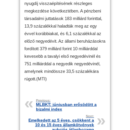
nyugdíj visszaépítésének részleges
megkezdése következtében. A pénzbeni
társadalmi juttatások 183 milliárd forinttal,
13,9 százalékkal haladták meg az egy
évvel korábbiakat, és 6,1 százalékkal az
előző negyedévit. Az állami beruházásokra
fordított 379 milliárd forint 10 milliárddal
kevesebb a tavalyi első negyedévinél és
751 milliárddal a negyedik negyedévinél,
amelynek mindössze 33,5 százalékára
rúgott.(MTI)
Previous:
MLBKT: júniusban erősödött a
bizalmi index
Next:
Emelkedett az 5 éves, csökkent a
10 és 15 éves államkötvények
aukciós átlaghozama