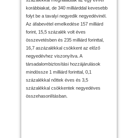
korábbiakat, de 340 milliárddal kevesebb
folyt be a tavalyi negyedik negyedévinél.
Az áfabevétel emelkedése 157 milliárd
forint, 15,5 százalék volt éves
összevetésben és 235 milliárd forinttal,
16,7 aszázalékkal csökkent az előző
negyedévhez viszonyítva. A
társadalombiztosítási hozzájárulások
mindössze 1 milliárd forinttal, 0,1
százalékkal nőttek éves és 3,5
százalékkal csökkentek negyedéves
összehasonlításban.