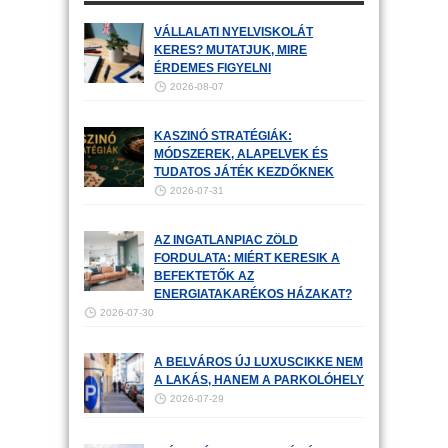
VÁLLALATI NYELVISKOLÁT
KERES? MUTATJUK, MIRE
ÉRDEMES FIGYELNI
2026-08-07
KASZINÓ STRATÉGIÁK:
MÓDSZEREK, ALAPELVEK ÉS
TUDATOS JÁTÉK KEZDŐKNEK
2026-07-31
AZ INGATLANPIAC ZÖLD
FORDULATA: MIÉRT KERESIK A
BEFEKTETŐK AZ
ENERGIATAKARÉKOS HÁZAKAT?
2026-07-30
A BELVÁROS ÚJ LUXUSCIKKE NEM
A LAKÁS, HANEM A PARKOLÓHELY
2026-07-29