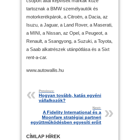
csoport által képviselt márkák közé
tartoznak a BMW személyautók és
motorkerékpárok, a Citroën, a Dacia, az
Isuzu, a Jaguar, a Land Rover, a Maserati,
a MINI, a Nissan, az Opel, a Peugeot, a
Renault, a Ssangyong, a Suzuki, a Toyota,
a Saab alkatrészek utánpótlása és a Sixt
rent-a-car.
www.autowallis.hu
Previous:
Hogyan tovább, katás egyéni
vállalkozók?
Next:
A Fidelity International és a
Moonfare stratégiai partneri
együttműködésben egyesíti erőit
CÍMLAP HÍREK