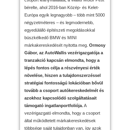
bérelte, ahol 2016-ban Közép- és Kelet-
Európa egyik legnagyobb – több mint 5000
négyzetméteres – és legmodernebb,
egyedülálló építészeti megoldásokkal
büszkélkedő BMW és MINI
márkakereskedését nyitotta meg.
Ormosy
Gábor, az AutoWallis vezérigazgatója a
tranzakció kapcsán elmondta, hogy a
lépés fontos célja a részvényesi érték
növelése, hiszen a tulajdonszerzéssel
stratégiai fontosságú lokációban bővül
tovább a csoport autókereskedelmét és
azokhoz kapcsolódó szolgáltatásait
támogató ingatlanportfoliója.
A
vezérigazgató elmondta, hogy a csoport
által működtetett márkakereskedések
többsége saját tulajdonban van, így azok