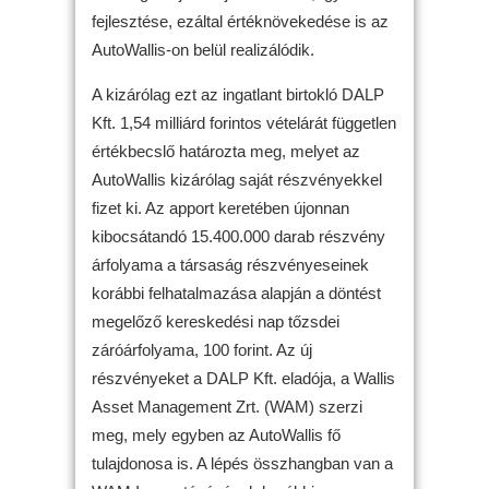
fejlesztése, ezáltal értéknövekedése is az
AutoWallis-on belül realizálódik.
A kizárólag ezt az ingatlant birtokló DALP
Kft. 1,54 milliárd forintos vételárát független
értékbecslő határozta meg, melyet az
AutoWallis kizárólag saját részvényekkel
fizet ki. Az apport keretében újonnan
kibocsátandó 15.400.000 darab részvény
árfolyama a társaság részvényeseinek
korábbi felhatalmazása alapján a döntést
megelőző kereskedési nap tőzsdei
záróárfolyama, 100 forint. Az új
részvényeket a DALP Kft. eladója, a Wallis
Asset Management Zrt. (WAM) szerzi
meg, mely egyben az AutoWallis fő
tulajdonosa is. A lépés összhangban van a