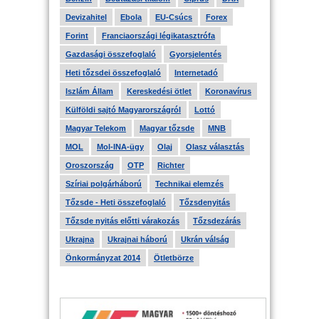
Devizahitel
Ebola
EU-Csúcs
Forex
Forint
Franciaországi légikatasztrófa
Gazdasági összefoglaló
Gyorsjelentés
Heti tőzsdei összefoglaló
Internetadó
Iszlám Állam
Kereskedési ötlet
Koronavírus
Külföldi sajtó Magyarországról
Lottó
Magyar Telekom
Magyar tőzsde
MNB
MOL
Mol-INA-ügy
Olaj
Olasz választás
Oroszország
OTP
Richter
Szíriai polgárháború
Technikai elemzés
Tőzsde - Heti összefoglaló
Tőzsdenyitás
Tőzsde nyitás előtti várakozás
Tőzsdezárás
Ukrajna
Ukrajnai háború
Ukrán válság
Önkormányzat 2014
Ötletbörze