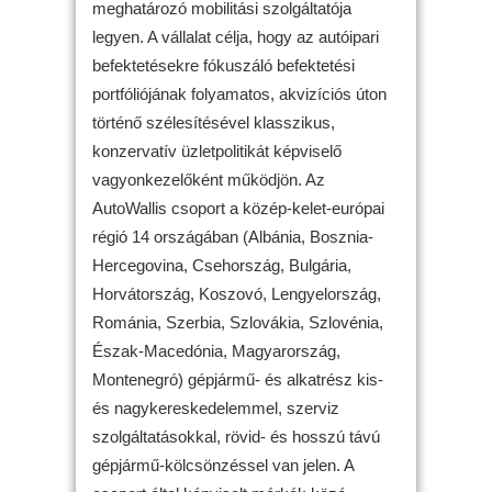
meghatározó mobilitási szolgáltatója
legyen. A vállalat célja, hogy az autóipari
befektetésekre fókuszáló befektetési
portfóliójának folyamatos, akvizíciós úton
történő szélesítésével klasszikus,
konzervatív üzletpolitikát képviselő
vagyonkezelőként működjön. Az
AutoWallis csoport a közép-kelet-európai
régió 14 országában (Albánia, Bosznia-
Hercegovina, Csehország, Bulgária,
Horvátország, Koszovó, Lengyelország,
Románia, Szerbia, Szlovákia, Szlovénia,
Észak-Macedónia, Magyarország,
Montenegró) gépjármű- és alkatrész kis-
és nagykereskedelemmel, szerviz
szolgáltatásokkal, rövid- és hosszú távú
gépjármű-kölcsönzéssel van jelen. A