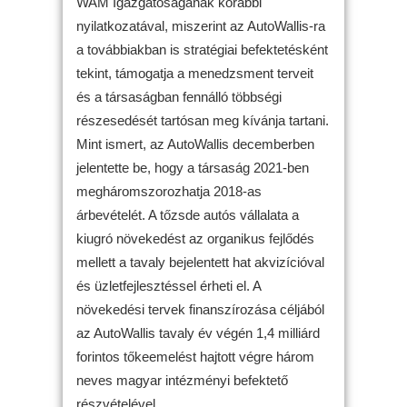
WAM Igazgatóságának korábbi
nyilatkozatával, miszerint az AutoWallis-ra
a továbbiakban is stratégiai befektetésként
tekint, támogatja a menedzsment terveit
és a társaságban fennálló többségi
részesedését tartósan meg kívánja tartani.
Mint ismert, az AutoWallis decemberben
jelentette be, hogy a társaság 2021-ben
megháromszorozhatja 2018-as
árbevételét. A tőzsde autós vállalata a
kiugró növekedést az organikus fejlődés
mellett a tavaly bejelentett hat akvizícióval
és üzletfejlesztéssel érheti el. A
növekedési tervek finanszírozása céljából
az AutoWallis tavaly év végén 1,4 milliárd
forintos tőkeemelést hajtott végre három
neves magyar intézményi befektető
részvételével.