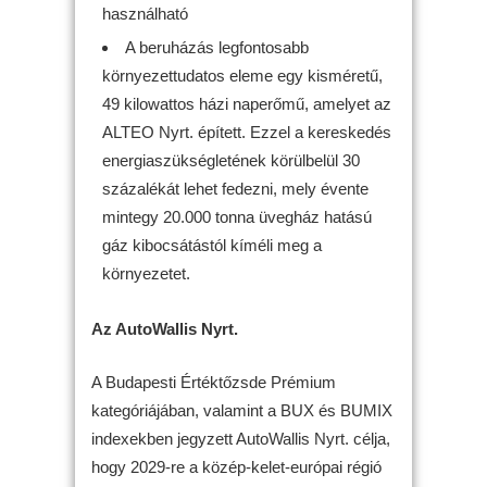
használható
A beruházás legfontosabb
környezettudatos eleme egy kisméretű,
49 kilowattos házi naperőmű, amelyet az
ALTEO Nyrt. épített. Ezzel a kereskedés
energiaszükségletének körülbelül 30
százalékát lehet fedezni, mely évente
mintegy 20.000 tonna üvegház hatású
gáz kibocsátástól kíméli meg a
környezetet.
Az AutoWallis Nyrt.
A Budapesti Értéktőzsde Prémium
kategóriájában, valamint a BUX és BUMIX
indexekben jegyzett AutoWallis Nyrt. célja,
hogy 2029-re a közép-kelet-európai régió