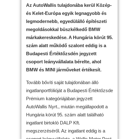
Az AutoWallis tulajdonába kerül Közép-
és Kelet-Európa egyik legnagyobb és
legmodernebb, egyedülálló építészeti
megoldásokkal büszkélkedő BMW
márkakereskedése. A Hungária körút 95.
szám alatt működő szalont eddig is a
Budapesti Értéktőzsdén jegyzett
csoport leányvállalata bérelte, ahol
BMW és MINI járműveket értékesít.
Tovább bővíti saját tulajdonában álló
ingatlanportfólióját a Budapesti Értéktőzsde
Prémium kategóriájában jegyzett
AutoWallis Nyrt., miután megállapodott a
Hungária körút 95. szám alatt található
ingatlant birtokló DALP Kft.
megszerzéséről. Az ingatlant eddig is a
csoport leányvállalata, a Wallis Motor Pest