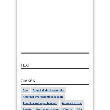
TEXT
CÍMKÉK
Adó
Amerikai elnökválasztás
Amerikai gyorsjelentési szezon
Amerikai költségvetési vita
Arany elemzése
Benzin
Beutazási tilalom
Ciprus
DAX