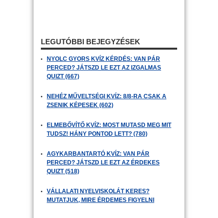
LEGUTÓBBI BEJEGYZÉSEK
NYOLC GYORS KVÍZ KÉRDÉS: VAN PÁR
PERCED? JÁTSZD LE EZT AZ IZGALMAS
QUIZT (667)
NEHÉZ MŰVELTSÉGI KVÍZ: 8/8-RA CSAK A
ZSENIK KÉPESEK (602)
ELMEBŐVÍTŐ KVÍZ: MOST MUTASD MEG MIT
TUDSZ! HÁNY PONTOD LETT? (780)
AGYKARBANTARTÓ KVÍZ: VAN PÁR
PERCED? JÁTSZD LE EZT AZ ÉRDEKES
QUIZT (518)
VÁLLALATI NYELVISKOLÁT KERES?
MUTATJUK, MIRE ÉRDEMES FIGYELNI