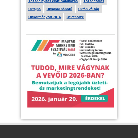
Tőzsde nyitás előtti várakozás
Tőzsdezárás
Ukrajna
Ukrajnai háború
Ukrán válság
Önkormányzat 2014
Ötletbörze