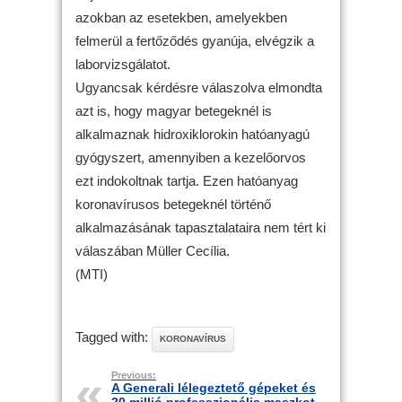
azokban az esetekben, amelyekben
felmerül a fertőződés gyanúja, elvégzik a
laborvizsgálatot.
Ugyancsak kérdésre válaszolva elmondta
azt is, hogy magyar betegeknél is
alkalmaznak hidroxiklorokin hatóanyagú
gyógyszert, amennyiben a kezelőorvos
ezt indokoltnak tartja. Ezen hatóanyag
koronavírusos betegeknél történő
alkalmazásának tapasztalataira nem tért ki
válaszában Müller Cecília.
(MTI)
Tagged with:
KORONAVÍRUS
Previous:
A Generali lélegeztető gépeket és