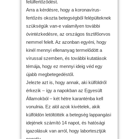
felülfertőződést.
Arra a kérdésre, hogy a koronavírus-
fertőzés okozta betegségből felépülteknek
szükségük van-e valamilyen további
óvintézkedésre, az országos tisztifőorvos
nemmel felelt. Az azonban egyéni, hogy
kinél mennyi ellenanyag termelődött a
vírussal szemben, és további kutatások
témája, hogy ez mennyi ideig véd egy
újabb megbetegedéstől.
Jelezte azt is, hogy annak, aki külföldről
érkezik – így a napokban az Egyesült
Államokból – két hétre karanténba kell
vonulnia. Ez alól azok kivételek, akik
külföldön letöltötték a betegség lappangási
idejének számító 14 napot, és hatósági
igazolásuk van arról, hogy labortesztjük
negatív.