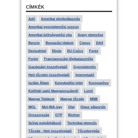
CÍMKÉK
Adó
Amerikai elnökválasztás
Amerikai gyorsjelentési szezon
Amerikai költségvetési vita
Arany elemzése
Benzin
Beutazási tilalom
Ciprus
DAX
Devizahitel
Ebola
EU-Csúcs
Forex
Forint
Franciaországi légikatasztrófa
Gazdasági összefoglaló
Gyorsjelentés
Heti tőzsdei összefoglaló
Internetadó
Iszlám Állam
Kereskedési ötlet
Koronavírus
Külföldi sajtó Magyarországról
Lottó
Magyar Telekom
Magyar tőzsde
MNB
MOL
Mol-INA-ügy
Olaj
Olasz választás
Oroszország
OTP
Richter
Szíriai polgárháború
Technikai elemzés
Tőzsde - Heti összefoglaló
Tőzsdenyitás