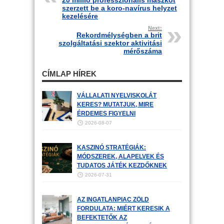
20 millió professzionális maszkot
szerzett be a koro-navírus helyzet
kezelésére
Next:
Rekordmélységben a brit
szolgáltatási szektor aktivitási
mérőszáma
CÍMLAP HÍREK
VÁLLALATI NYELVISKOLÁT
KERES? MUTATJUK, MIRE
ÉRDEMES FIGYELNI
2026-08-07
KASZINÓ STRATÉGIÁK:
MÓDSZEREK, ALAPELVEK ÉS
TUDATOS JÁTÉK KEZDŐKNEK
2026-07-31
AZ INGATLANPIAC ZÖLD
FORDULATA: MIÉRT KERESIK A
BEFEKTETŐK AZ