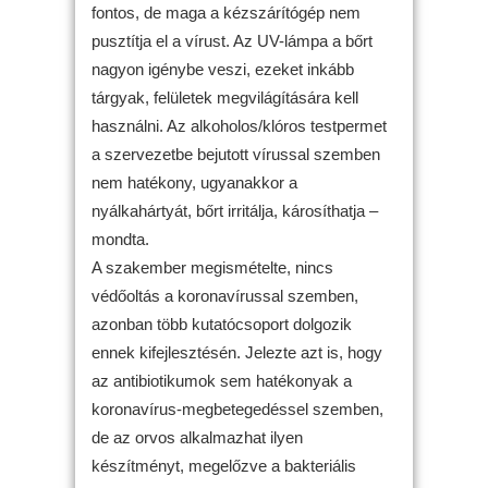
fontos, de maga a kézszárítógép nem
pusztítja el a vírust. Az UV-lámpa a bőrt
nagyon igénybe veszi, ezeket inkább
tárgyak, felületek megvilágítására kell
használni. Az alkoholos/klóros testpermet
a szervezetbe bejutott vírussal szemben
nem hatékony, ugyanakkor a
nyálkahártyát, bőrt irritálja, károsíthatja –
mondta.
A szakember megismételte, nincs
védőoltás a koronavírussal szemben,
azonban több kutatócsoport dolgozik
ennek kifejlesztésén. Jelezte azt is, hogy
az antibiotikumok sem hatékonyak a
koronavírus-megbetegedéssel szemben,
de az orvos alkalmazhat ilyen
készítményt, megelőzve a bakteriális