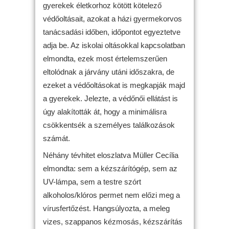
gyerekek életkorhoz kötött kötelező
védőoltásait, azokat a házi gyermekorvos
tanácsadási időben, időpontot egyeztetve
adja be. Az iskolai oltásokkal kapcsolatban
elmondta, ezek most értelemszerűen
eltolódnak a járvány utáni időszakra, de
ezeket a védőoltásokat is megkapják majd
a gyerekek. Jelezte, a védőnői ellátást is
úgy alakították át, hogy a minimálisra
csökkentsék a személyes találkozások
számát.
Néhány tévhitet eloszlatva Müller Cecília
elmondta: sem a kézszárítógép, sem az
UV-lámpa, sem a testre szórt
alkoholos/klóros permet nem előzi meg a
vírusfertőzést. Hangsúlyozta, a meleg
vizes, szappanos kézmosás, kézszárítás