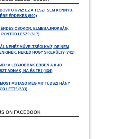
BŐVÍTŐ KVÍZ: EZ A TESZT SEM KÖNNYŰ,
ÉBE ÉRDEKES (590)
KÉRDÉS CSOKOR: ELMEBAJNOKSÁG,
 PONTOD LESZ? (617)
ÁL NEHÉZ MŰVELTSÉGI KVÍZ, DE NEM
ENKINEK, NEKED HOGY SIKERÜLT? (741)
MIX: A LEGJOBBAK EBBEN A 8 JÓ
ZT ADNAK, NA ÉS TE? (434)
: MOST MUTASD MEG MIT TUDSZ! HÁNY
D LETT? (633)
 US ON FACEBOOK