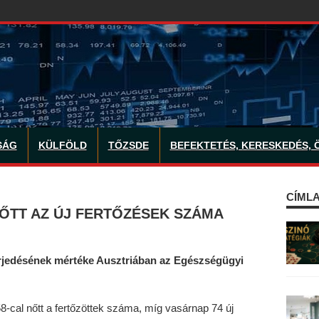
SÁG
KÜLFÖLD
TŐZSDE
BEFEKTETÉS, KERESKEDÉS, 
CÍMLA
ŐTT AZ ÚJ FERTŐZÉSEK SZÁMA
terjedésének mértéke Ausztriában az Egészségügyi
cal nőtt a fertőzöttek száma, míg vasárnap 74 új