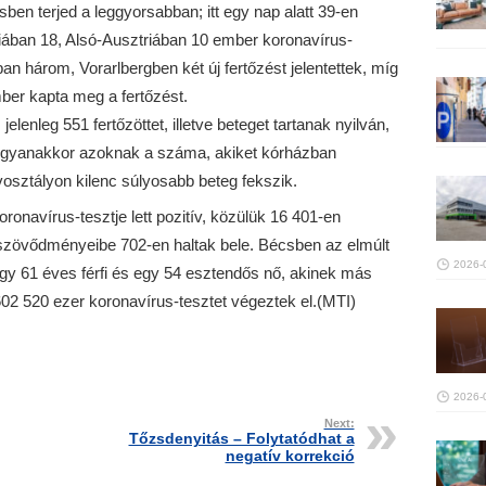
sben terjed a leggyorsabban; itt egy nap alatt 39-en
iában 18, Alsó-Ausztriában 10 ember koronavírus-
ban három, Vorarlbergben két új fertőzést jelentettek, míg
ber kapta meg a fertőzést.
lenleg 551 fertőzöttet, illetve beteget tartanak nyilván,
l ugyanakkor azoknak a száma, akiket kórházban
osztályon kilenc súlyosabb beteg fekszik.
navírus-tesztje lett pozitív, közülük 16 401-en
szövődményeibe 702-en haltak bele. Bécsben az elmúlt
2026-
egy 61 éves férfi és egy 54 esztendős nő, akinek más
602 520 ezer koronavírus-tesztet végeztek el.(MTI)
2026-
Next:
Tőzsdenyitás – Folytatódhat a
negatív korrekció