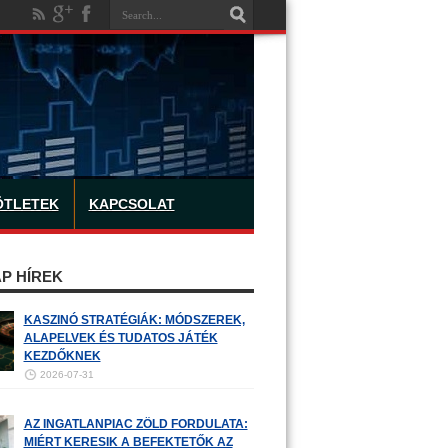
ÖTLETEK
KAPCSOLAT
P HÍREK
KASZINÓ STRATÉGIÁK: MÓDSZEREK,
ALAPELVEK ÉS TUDATOS JÁTÉK
KEZDŐKNEK
2026-07-31
AZ INGATLANPIAC ZÖLD FORDULATA:
MIÉRT KERESIK A BEFEKTETŐK AZ