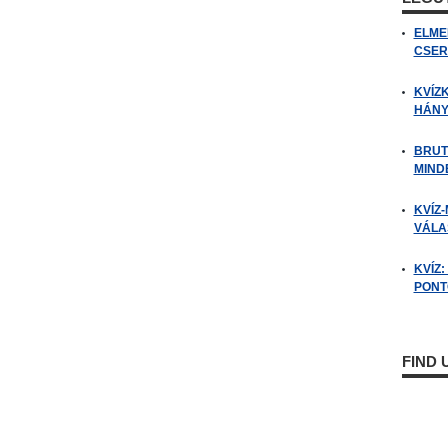
ELME
CSER
KVÍZ
HÁNY
BRUT
MIND
KVÍZ-
VÁLAS
KVÍZ
PONTO
FIND