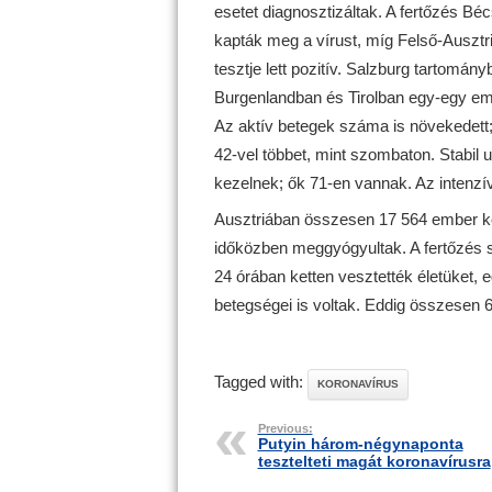
esetet diagnosztizáltak. A fertőzés Béc
kapták meg a vírust, míg Felső-Ausztr
tesztje lett pozitív. Salzburg tartomány
Burgenlandban és Tirolban egy-egy em
Az aktív betegek száma is növekedett; je
42-vel többet, mint szombaton. Stabi
kezelnek; ők 71-en vannak. Az intenzív
Ausztriában összesen 17 564 ember koro
időközben meggyógyultak. A fertőzés 
24 órában ketten vesztették életüket, 
betegségei is voltak. Eddig összesen 
Tagged with:
KORONAVÍRUS
Previous:
Putyin három-négynaponta
tesztelteti magát koronavírusra