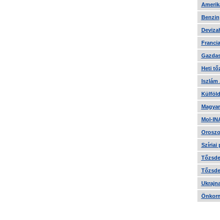
Amerika
Benzin
Devizah
Francia
Gazdas
Heti tő
Iszlám
Külföld
Magyar
Mol-IN
Oroszo
Szíriai
Tőzsde 
Tőzsde 
Ukrajn
Önkorm