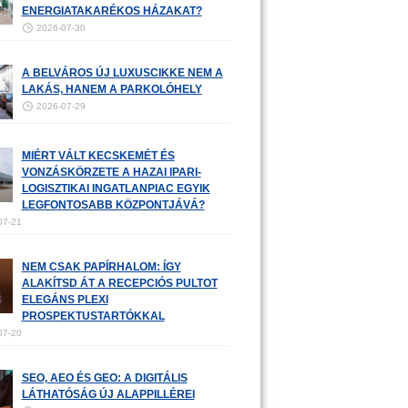
ENERGIATAKARÉKOS HÁZAKAT?
2026-07-30
A BELVÁROS ÚJ LUXUSCIKKE NEM A
LAKÁS, HANEM A PARKOLÓHELY
2026-07-29
MIÉRT VÁLT KECSKEMÉT ÉS
VONZÁSKÖRZETE A HAZAI IPARI-
LOGISZTIKAI INGATLANPIAC EGYIK
LEGFONTOSABB KÖZPONTJÁVÁ?
07-21
NEM CSAK PAPÍRHALOM: ÍGY
ALAKÍTSD ÁT A RECEPCIÓS PULTOT
ELEGÁNS PLEXI
PROSPEKTUSTARTÓKKAL
07-20
SEO, AEO ÉS GEO: A DIGITÁLIS
LÁTHATÓSÁG ÚJ ALAPPILLÉREI