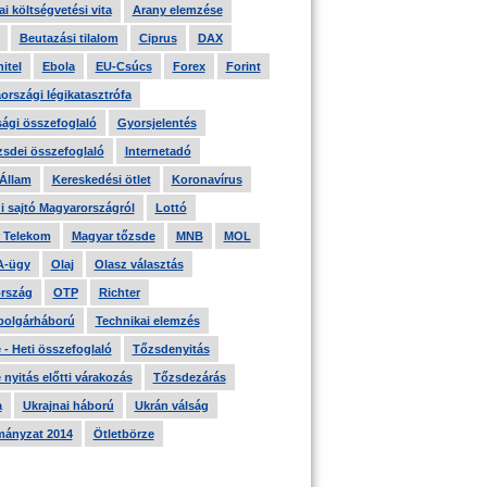
i költségvetési vita
Arany elemzése
Beutazási tilalom
Ciprus
DAX
itel
Ebola
EU-Csúcs
Forex
Forint
országi légikatasztrófa
ági összefoglaló
Gyorsjelentés
zsdei összefoglaló
Internetadó
 Állam
Kereskedési ötlet
Koronavírus
i sajtó Magyarországról
Lottó
 Telekom
Magyar tőzsde
MNB
MOL
A-ügy
Olaj
Olasz választás
rszág
OTP
Richter
 polgárháború
Technikai elemzés
- Heti összefoglaló
Tőzsdenyitás
nyitás előtti várakozás
Tőzsdezárás
a
Ukrajnai háború
Ukrán válság
ányzat 2014
Ötletbörze