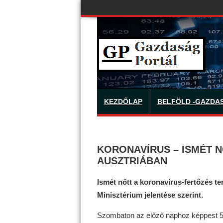
KEZDŐLAP
BELFÖLD -GAZDA
KORONAVÍRUS – ISMÉT N
AUSZTRIÁBAN
Ismét nőtt a koronavírus-fertőzés 
Minisztérium jelentése szerint.
Szombaton az előző naphoz képpest 58-