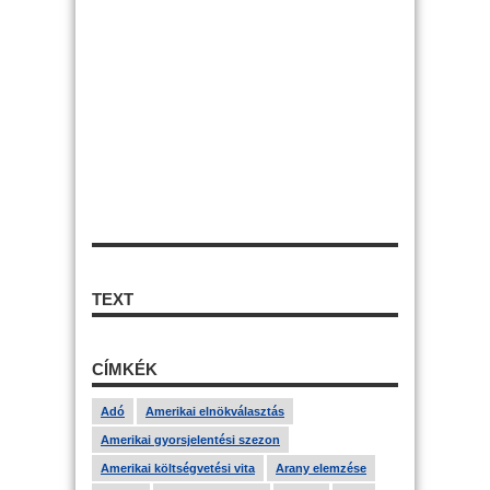
TEXT
CÍMKÉK
Adó
Amerikai elnökválasztás
Amerikai gyorsjelentési szezon
Amerikai költségvetési vita
Arany elemzése