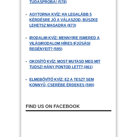
TUDÁSPRÓBA! (578)
AGYTORNA KVÍZ: HA LEGALÁBB 5
KÉRDÉSRE JÓ A VÁLASZOD, BÜSZKE
LEHETSZ MAGADRA (873)
IRODALMI KVÍZ: MENNYIRE ISMERED A
VILÁGIRODALOM HÍRES IFJÚSÁGI
REGÉNYEIT? (595)
OKOSÍTÓ KVÍZ: MOST MUTASD MEG MIT
TUDSZ! HÁNY PONTOD LETT? (461)
ELMEBŐVÍTŐ KVÍZ: EZ A TESZT SEM
KÖNNYŰ, CSERÉBE ÉRDEKES (590)
FIND US ON FACEBOOK