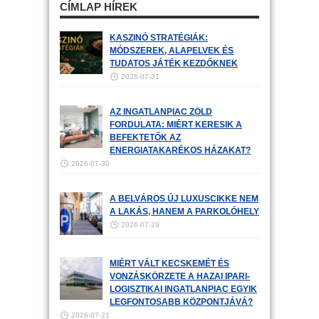
CÍMLAP HÍREK
KASZINÓ STRATÉGIÁK:
MÓDSZEREK, ALAPELVEK ÉS
TUDATOS JÁTÉK KEZDŐKNEK
2026-07-31
AZ INGATLANPIAC ZÖLD
FORDULATA: MIÉRT KERESIK A
BEFEKTETŐK AZ
ENERGIATAKARÉKOS HÁZAKAT?
2026-07-30
A BELVÁROS ÚJ LUXUSCIKKE NEM
A LAKÁS, HANEM A PARKOLÓHELY
2026-07-29
MIÉRT VÁLT KECSKEMÉT ÉS
VONZÁSKÖRZETE A HAZAI IPARI-
LOGISZTIKAI INGATLANPIAC EGYIK
LEGFONTOSABB KÖZPONTJÁVÁ?
2026-07-21