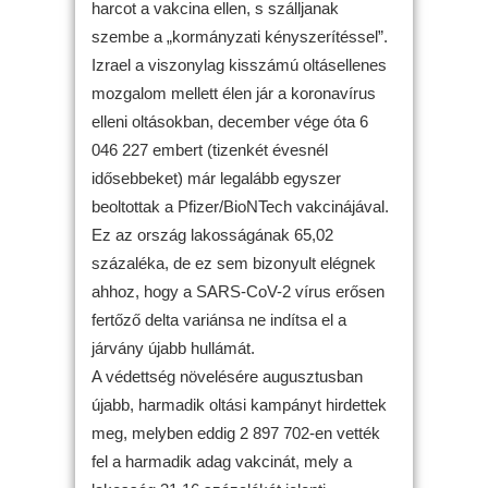
harcot a vakcina ellen, s szálljanak
szembe a „kormányzati kényszerítéssel”.
Izrael a viszonylag kisszámú oltásellenes
mozgalom mellett élen jár a koronavírus
elleni oltásokban, december vége óta 6
046 227 embert (tizenkét évesnél
idősebbeket) már legalább egyszer
beoltottak a Pfizer/BioNTech vakcinájával.
Ez az ország lakosságának 65,02
százaléka, de ez sem bizonyult elégnek
ahhoz, hogy a SARS-CoV-2 vírus erősen
fertőző delta variánsa ne indítsa el a
járvány újabb hullámát.
A védettség növelésére augusztusban
újabb, harmadik oltási kampányt hirdettek
meg, melyben eddig 2 897 702-en vették
fel a harmadik adag vakcinát, mely a