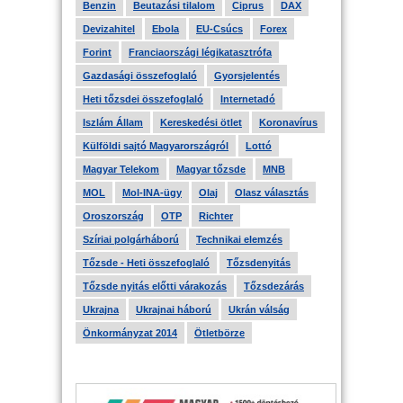
Benzin
Beutazási tilalom
Ciprus
DAX
Devizahitel
Ebola
EU-Csúcs
Forex
Forint
Franciaországi légikatasztrófa
Gazdasági összefoglaló
Gyorsjelentés
Heti tőzsdei összefoglaló
Internetadó
Iszlám Állam
Kereskedési ötlet
Koronavírus
Külföldi sajtó Magyarországról
Lottó
Magyar Telekom
Magyar tőzsde
MNB
MOL
Mol-INA-ügy
Olaj
Olasz választás
Oroszország
OTP
Richter
Szíriai polgárháború
Technikai elemzés
Tőzsde - Heti összefoglaló
Tőzsdenyitás
Tőzsde nyitás előtti várakozás
Tőzsdezárás
Ukrajna
Ukrajnai háború
Ukrán válság
Önkormányzat 2014
Ötletbörze