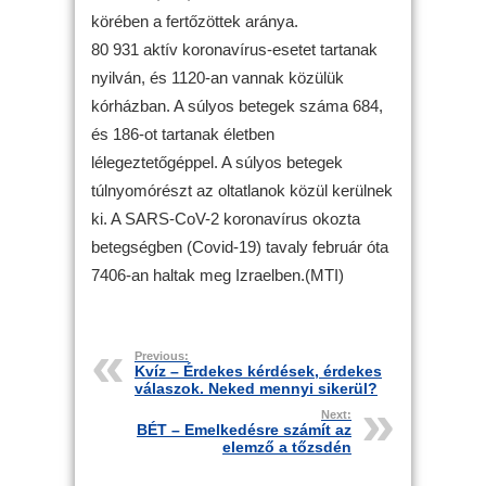
körében a fertőzöttek aránya.
80 931 aktív koronavírus-esetet tartanak
nyilván, és 1120-an vannak közülük
kórházban. A súlyos betegek száma 684,
és 186-ot tartanak életben
lélegeztetőgéppel. A súlyos betegek
túlnyomórészt az oltatlanok közül kerülnek
ki. A SARS-CoV-2 koronavírus okozta
betegségben (Covid-19) tavaly február óta
7406-an haltak meg Izraelben.(MTI)
Previous:
Kvíz – Érdekes kérdések, érdekes
válaszok. Neked mennyi sikerül?
Next:
BÉT – Emelkedésre számít az
elemző a tőzsdén