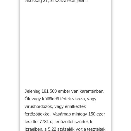
lakosság 31,16 százalékát jelenti.
Jelenleg 181 509 ember van karanténban.
Ők vagy külföldről tértek vissza, vagy
vírushordozók, vagy érintkeztek
fertőzöttekkel. Vasárnap mintegy 150 ezer
teszttel 7781 új fertőzöttet szűrtek ki
Izraelben, s 5,22 százalék volt a teszteltek