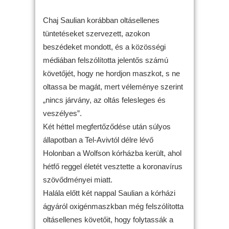
Chaj Saulian korábban oltásellenes
tüntetéseket szervezett, azokon
beszédeket mondott, és a közösségi
médiában felszólította jelentős számú
követőjét, hogy ne hordjon maszkot, s ne
oltassa be magát, mert véleménye szerint
„nincs járvány, az oltás felesleges és
veszélyes”.
Két héttel megfertőződése után súlyos
állapotban a Tel-Avivtól délre lévő
Holonban a Wolfson kórházba került, ahol
hétfő reggel életét vesztette a koronavírus
szövődményei miatt.
Halála előtt két nappal Saulian a kórházi
ágyáról oxigénmaszkban még felszólította
oltásellenes követőit, hogy folytassák a