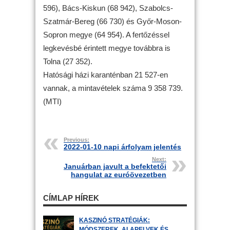
596), Bács-Kiskun (68 942), Szabolcs-
Szatmár-Bereg (66 730) és Győr-Moson-
Sopron megye (64 954). A fertőzéssel
legkevésbé érintett megye továbbra is
Tolna (27 352).
Hatósági házi karanténban 21 527-en
vannak, a mintavételek száma 9 358 739.
(MTI)
Previous:
2022-01-10 napi árfolyam jelentés
Next:
Januárban javult a befektetői
hangulat az euróövezetben
CÍMLAP HÍREK
KASZINÓ STRATÉGIÁK:
MÓDSZEREK, ALAPELVEK ÉS