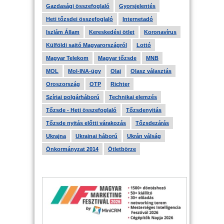
Gazdasági összefoglaló
Gyorsjelentés
Heti tőzsdei összefoglaló
Internetadó
Iszlám Állam
Kereskedési ötlet
Koronavírus
Külföldi sajtó Magyarországról
Lottó
Magyar Telekom
Magyar tőzsde
MNB
MOL
Mol-INA-ügy
Olaj
Olasz választás
Oroszország
OTP
Richter
Szíriai polgárháború
Technikai elemzés
Tőzsde - Heti összefoglaló
Tőzsdenyitás
Tőzsde nyitás előtti várakozás
Tőzsdezárás
Ukrajna
Ukrajnai háború
Ukrán válság
Önkormányzat 2014
Ötletbörze