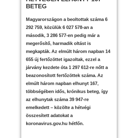
BETEG
Magyarországon a beoltottak száma 6
292 759, közülük 6 027 578-an a
második, 3 286 577-en pedig már a
megerősítő, harmadik oltást is
megkapták. Az elmúlt három napban 14
655 új fertőzöttet igazoltak, ezzel a
járvány kezdete óta 1 297 612-re nőtt a
beazonosított fertőzöttek száma. Az
elmúlt három napban elhunyt 167,
többségében idős, krónikus beteg, így
az elhunytak száma 39 947-re
emelkedett – közölte a hétvégi
összesített adatokat a
koronavirus.gov.hu hétfőn.