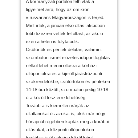
A kormányzati portálon felhívták a
figyelmet arra, hogy az omikron
vírusvariáns Magyarországon is terjed.
Mint írták, a januári első oltási akcióban
több tízezren vettek fel oltást, az akció
ezen a héten is folytatódik.
Csütörtök és péntek délután, valamint
szombaton ismét előzetes időpontfoglalás
nélkül lehet menni oltásra a kórházi
oltópontokra és a kijelölt járásközponti
szakrendelőkbe; csütörtökön és pénteken
14-18 óra között, szombaton pedig 10-18
óra között lesz erre lehetőség.
Továbbra is kiemelten várják az
oltatlanokat és azokat is, akik már négy
hónapnál régebben kapták meg a korábbi
oltásukat, a központi oltópontokon
továbbra is öt vakcina közül lehet