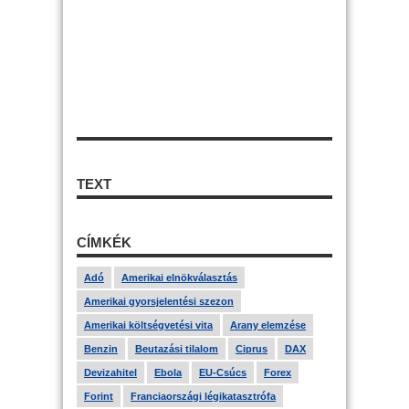
TEXT
CÍMKÉK
Adó
Amerikai elnökválasztás
Amerikai gyorsjelentési szezon
Amerikai költségvetési vita
Arany elemzése
Benzin
Beutazási tilalom
Ciprus
DAX
Devizahitel
Ebola
EU-Csúcs
Forex
Forint
Franciaországi légikatasztrófa