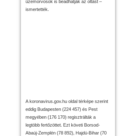
üzemorvosok is beadhatják az oltást –
ismertették.
A koronavirus.gov.hu oldal térképe szerint
eddig Budapesten (224 457) és Pest
megyében (176 170) regisztrálták a
legtöbb fertőzöttet. Ezt követi Borsod-
Abaúj-Zemplén (78 892), Hajdú-Bihar (70