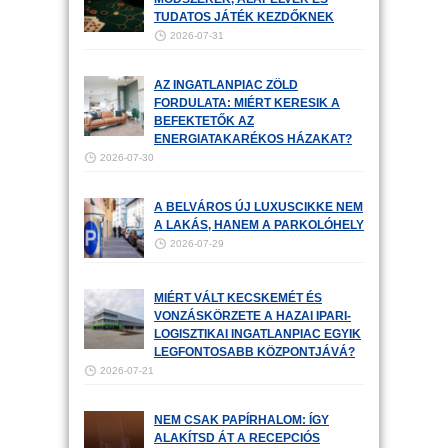
TUDATOS JÁTÉK KEZDŐKNEK
2026-07-31
AZ INGATLANPIAC ZÖLD
FORDULATA: MIÉRT KERESIK A
BEFEKTETŐK AZ
ENERGIATAKARÉKOS HÁZAKAT?
2026-07-30
A BELVÁROS ÚJ LUXUSCIKKE NEM
A LAKÁS, HANEM A PARKOLÓHELY
2026-07-29
MIÉRT VÁLT KECSKEMÉT ÉS
VONZÁSKÖRZETE A HAZAI IPARI-
LOGISZTIKAI INGATLANPIAC EGYIK
LEGFONTOSABB KÖZPONTJÁVÁ?
2026-07-21
NEM CSAK PAPÍRHALOM: ÍGY
ALAKÍTSD ÁT A RECEPCIÓS