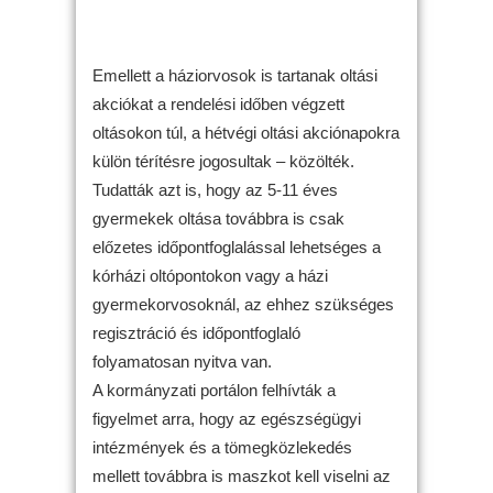
Emellett a háziorvosok is tartanak oltási
akciókat a rendelési időben végzett
oltásokon túl, a hétvégi oltási akciónapokra
külön térítésre jogosultak – közölték.
Tudatták azt is, hogy az 5-11 éves
gyermekek oltása továbbra is csak
előzetes időpontfoglalással lehetséges a
kórházi oltópontokon vagy a házi
gyermekorvosoknál, az ehhez szükséges
regisztráció és időpontfoglaló
folyamatosan nyitva van.
A kormányzati portálon felhívták a
figyelmet arra, hogy az egészségügyi
intézmények és a tömegközlekedés
mellett továbbra is maszkot kell viselni az