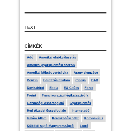
TEXT
CÍMKÉK
Adó
Amerikai elnökválasztás
Amerikai gyorsjelentési szezon
Amerikai költségvetési vita
Arany elemzése
Benzin
Beutazási tilalom
Ciprus
DAX
Devizahitel
Ebola
EU-Csúcs
Forex
Forint
Franciaországi légikatasztrófa
Gazdasági összefoglaló
Gyorsjelentés
Heti tőzsdei összefoglaló
Internetadó
Iszlám Állam
Kereskedési ötlet
Koronavírus
Külföldi sajtó Magyarországról
Lottó