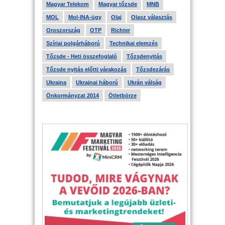
Magyar Telekom
Magyar tőzsde
MNB
MOL
Mol-INA-ügy
Olaj
Olasz választás
Oroszország
OTP
Richter
Szíriai polgárháború
Technikai elemzés
Tőzsde - Heti összefoglaló
Tőzsdenyitás
Tőzsde nyitás előtti várakozás
Tőzsdezárás
Ukrajna
Ukrajnai háború
Ukrán válság
Önkormányzat 2014
Ötletbörze