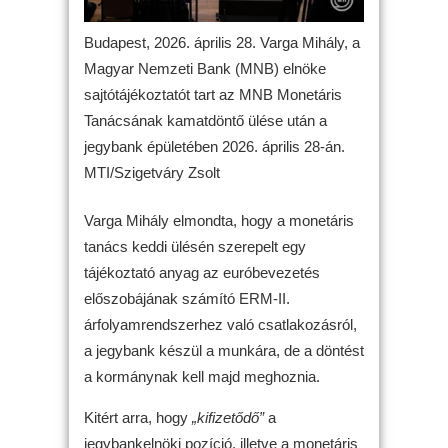
Budapest, 2026. április 28. Varga Mihály, a
Magyar Nemzeti Bank (MNB) elnöke
sajtótájékoztatót tart az MNB Monetáris
Tanácsának kamatdöntő ülése után a
jegybank épületében 2026. április 28-án.
MTI/Szigetváry Zsolt
Varga Mihály elmondta, hogy a monetáris
tanács keddi ülésén szerepelt egy
tájékoztató anyag az euróbevezetés
előszobájának számító ERM-II.
árfolyamrendszerhez való csatlakozásról,
a jegybank készül a munkára, de a döntést
a kormánynak kell majd meghoznia.
Kitért arra, hogy
„kifizetődő”
a
jegybankelnöki pozíció, illetve a monetáris