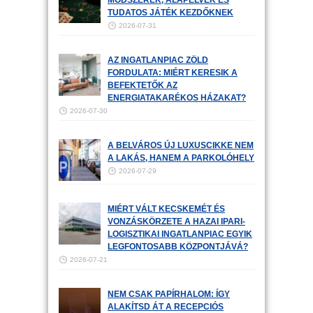
TUDATOS JÁTÉK KEZDŐKNEK
2026-07-31
AZ INGATLANPIAC ZÖLD
FORDULATA: MIÉRT KERESIK A
BEFEKTETŐK AZ
ENERGIATAKARÉKOS HÁZAKAT?
2026-07-30
A BELVÁROS ÚJ LUXUSCIKKE NEM
A LAKÁS, HANEM A PARKOLÓHELY
2026-07-29
MIÉRT VÁLT KECSKEMÉT ÉS
VONZÁSKÖRZETE A HAZAI IPARI-
LOGISZTIKAI INGATLANPIAC EGYIK
LEGFONTOSABB KÖZPONTJÁVÁ?
2026-07-21
NEM CSAK PAPÍRHALOM: ÍGY
ALAKÍTSD ÁT A RECEPCIÓS