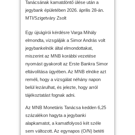
Tanácsának kamatdöntő ülése után a
jegybank épületében 2026. április 28-án.
MTI/Szigetváry Zsolt
Egy újságírói kérdésre Varga Mihály
elmondta, vizsgálják a Simor András volt
jegybankelnök által elmondottakat,
miszerint az MNB korábbi vezetése
nyomást gyakorolt az Erste Bankra Simor
eltávolítása ügyében. Az MNB elnöke azt
reméli, hogy a vizsgálat néhány napon
belül lezárulhat, és jelezte, hogy arról
tájékoztatást fognak adni.
Az MNB Monetáris Tanácsa kedden 6,25
százalékon hagyta a jegybanki
alapkamatot, a kamatfolyosó két széle
sem változott. Az egynapos (O/N) betéti