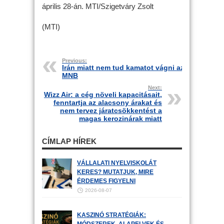
április 28-án. MTI/Szigetváry Zsolt
(MTI)
Previous:
Irán miatt nem tud kamatot vágni az
MNB
Next:
Wizz Air: a cég növeli kapacitásait,
fenntartja az alacsony árakat és
nem tervez járatcsökkentést a
magas kerozinárak miatt
CÍMLAP HÍREK
VÁLLALATI NYELVISKOLÁT
KERES? MUTATJUK, MIRE
ÉRDEMES FIGYELNI
2026-08-07
KASZINÓ STRATÉGIÁK:
MÓDSZEREK, ALAPELVEK ÉS