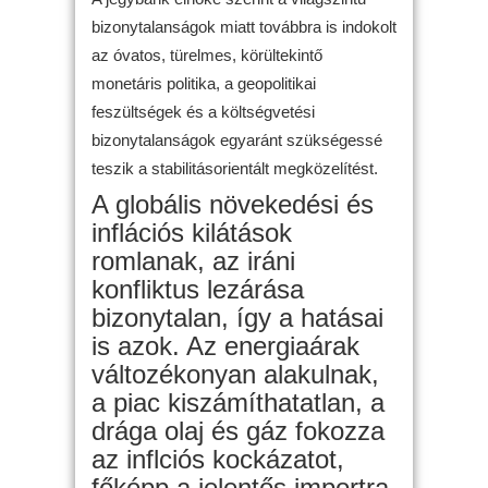
bizonytalanságok miatt továbbra is indokolt
az óvatos, türelmes, körültekintő
monetáris politika, a geopolitikai
feszültségek és a költségvetési
bizonytalanságok egyaránt szükségessé
teszik a stabilitásorientált megközelítést.
A globális növekedési és
inflációs kilátások
romlanak, az iráni
konfliktus lezárása
bizonytalan, így a hatásai
is azok. Az energiaárak
változékonyan alakulnak,
a piac kiszámíthatatlan, a
drága olaj és gáz fokozza
az inflciós kockázatot,
főképp a jelentős importra