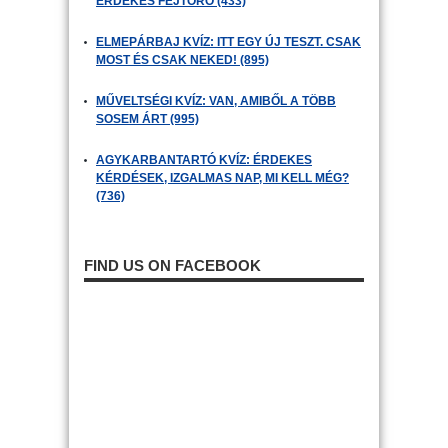
ÉRDEKES FEJTÖRŐ (433)
ELMEPÁRBAJ KVÍZ: ITT EGY ÚJ TESZT. CSAK
MOST ÉS CSAK NEKED! (895)
MŰVELTSÉGI KVÍZ: VAN, AMIBŐL A TÖBB
SOSEM ÁRT (995)
AGYKARBANTARTÓ KVÍZ: ÉRDEKES
KÉRDÉSEK, IZGALMAS NAP, MI KELL MÉG?
(736)
FIND US ON FACEBOOK