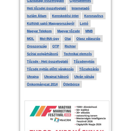
Gazdasági összefoglaló
Gyorsjelentés
Heti tőzsdei összefoglaló
Internetadó
Iszlám Állam
Kereskedési ötlet
Koronavírus
Külföldi sajtó Magyarországról
Lottó
Magyar Telekom
Magyar tőzsde
MNB
MOL
Mol-INA-ügy
Olaj
Olasz választás
Oroszország
OTP
Richter
Szíriai polgárháború
Technikai elemzés
Tőzsde - Heti összefoglaló
Tőzsdenyitás
Tőzsde nyitás előtti várakozás
Tőzsdezárás
Ukrajna
Ukrajnai háború
Ukrán válság
Önkormányzat 2014
Ötletbörze