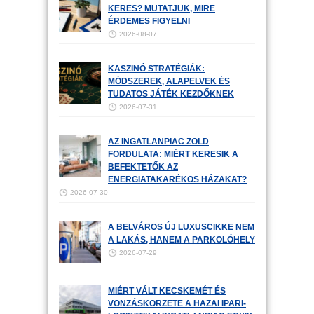
KERES? MUTATJUK, MIRE
ÉRDEMES FIGYELNI
2026-08-07
KASZINÓ STRATÉGIÁK:
MÓDSZEREK, ALAPELVEK ÉS
TUDATOS JÁTÉK KEZDŐKNEK
2026-07-31
AZ INGATLANPIAC ZÖLD
FORDULATA: MIÉRT KERESIK A
BEFEKTETŐK AZ
ENERGIATAKARÉKOS HÁZAKAT?
2026-07-30
A BELVÁROS ÚJ LUXUSCIKKE NEM
A LAKÁS, HANEM A PARKOLÓHELY
2026-07-29
MIÉRT VÁLT KECSKEMÉT ÉS
VONZÁSKÖRZETE A HAZAI IPARI-