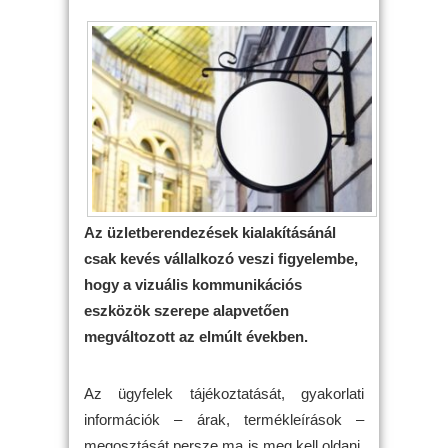
Az üzletberendezések kialakításánál
csak kevés vállalkozó veszi figyelembe,
hogy a vizuális kommunikációs
eszközök szerepe alapvetően
megváltozott az elmúlt években.
Az ügyfelek tájékoztatását, gyakorlati
információk – árak, termékleírások –
megosztását persze ma is meg kell oldani,