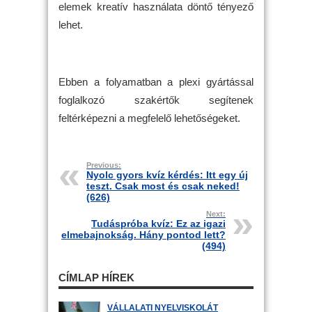
elemek kreatív használata döntő tényező
lehet.
Ebben a folyamatban a plexi gyártással
foglalkozó szakértők segítenek
feltérképezni a megfelelő lehetőségeket.
Previous:
Nyolc gyors kvíz kérdés: Itt egy új
teszt. Csak most és csak neked!
(626)
Next:
Tudáspróba kvíz: Ez az igazi
elmebajnokság. Hány pontod lett?
(494)
CÍMLAP HÍREK
VÁLLALATI NYELVISKOLÁT