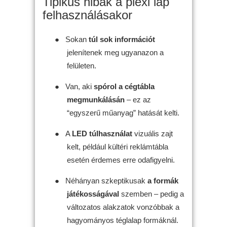
Tipikus hibák a plexi lap
felhasználásakor
●
Sokan
túl sok információt
jelenítenek meg ugyanazon a
felületen.
●
Van, aki
spórol a cégtábla
megmunkálásán
– ez az
“egyszerű műanyag” hatását kelti.
●
A
LED túlhasználat
vizuális zajt
kelt, például kültéri reklámtábla
esetén érdemes erre odafigyelni.
●
Néhányan szkeptikusak
a formák
játékosságával
szemben – pedig a
változatos alakzatok vonzóbbak a
hagyományos téglalap formáknál.