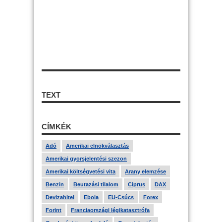
TEXT
CÍMKÉK
Adó
Amerikai elnökválasztás
Amerikai gyorsjelentési szezon
Amerikai költségvetési vita
Arany elemzése
Benzin
Beutazási tilalom
Ciprus
DAX
Devizahitel
Ebola
EU-Csúcs
Forex
Forint
Franciaországi légikatasztrófa