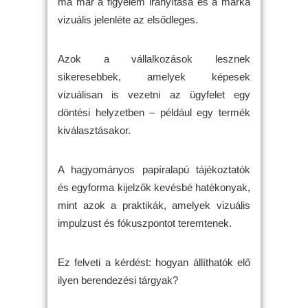
ma már a figyelem irányítása és a márka
vizuális jelenléte az elsődleges.
Azok a vállalkozások lesznek
sikeresebbek, amelyek képesek
vizuálisan is vezetni az ügyfelet egy
döntési helyzetben – például egy termék
kiválasztásakor.
A hagyományos papíralapú tájékoztatók
és egyforma kijelzők kevésbé hatékonyak,
mint azok a praktikák, amelyek vizuális
impulzust és fókuszpontot teremtenek.
Ez felveti a kérdést: hogyan állíthatók elő
ilyen berendezési tárgyak?