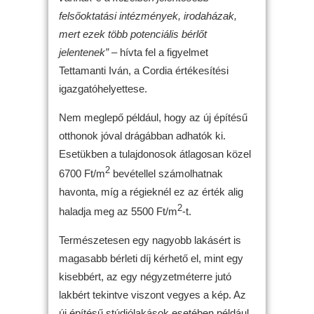
felsőoktatási intézmények, irodaházak,
mert ezek több potenciális bérlőt
jelentenek”
– hívta fel a figyelmet
Tettamanti Iván, a Cordia értékesítési
igazgatóhelyettese.
Nem meglepő például, hogy az új építésű
otthonok jóval drágábban adhatók ki.
Esetükben a tulajdonosok átlagosan közel
2
6700 Ft/m
bevétellel számolhatnak
havonta, míg a régieknél ez az érték alig
2
haladja meg az 5500 Ft/m
-t.
Természetesen egy nagyobb lakásért is
magasabb bérleti díj kérhető el, mint egy
kisebbért, az egy négyzetméterre jutó
lakbért tekintve viszont vegyes a kép. Az
új építésű stúdiólakások esetében például