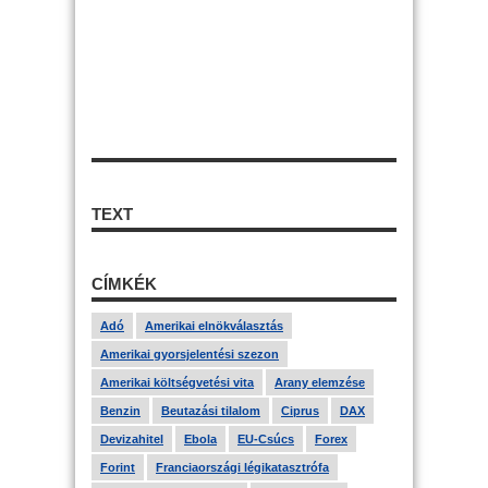
TEXT
CÍMKÉK
Adó
Amerikai elnökválasztás
Amerikai gyorsjelentési szezon
Amerikai költségvetési vita
Arany elemzése
Benzin
Beutazási tilalom
Ciprus
DAX
Devizahitel
Ebola
EU-Csúcs
Forex
Forint
Franciaországi légikatasztrófa