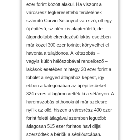
ezer forint között alakul. Ha viszont a
városrész legkeresettebb területének
számító Corvin Sétányról van szó, ott egy
új építésű, szintén kis alapterületű, de
átgondoltabb elrendezésű lakás esetében
már közel 300 ezer forintot könyvelhet el
havonta a tulajdonos. A kétszobás –
vagyis külön hálószobával rendelkező –
lakások esetében mintegy 30 ezer forint a
többlet a negyed átlagához képest, így
ebben a kategóriában az új építésűeket
324 ezres átlagáron vették ki a sétányon. A
háromszobás otthonoknál már szélesre
nyílik az olló, hiszen a városrész 400 ezer
forint feletti átlagával szemben legutóbb
átlagosan 515 ezer forintos havi díjjal
szerződtek a bérlők a sétálóutcában.