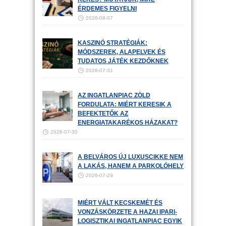
ÉRDEMES FIGYELNI
2026-08-07
KASZINÓ STRATÉGIÁK:
MÓDSZEREK, ALAPELVEK ÉS
TUDATOS JÁTÉK KEZDŐKNEK
2026-07-31
AZ INGATLANPIAC ZÖLD
FORDULATA: MIÉRT KERESIK A
BEFEKTETŐK AZ
ENERGIATAKARÉKOS HÁZAKAT?
2026-07-30
A BELVÁROS ÚJ LUXUSCIKKE NEM
A LAKÁS, HANEM A PARKOLÓHELY
2026-07-29
MIÉRT VÁLT KECSKEMÉT ÉS
VONZÁSKÖRZETE A HAZAI IPARI-
LOGISZTIKAI INGATLANPIAC EGYIK