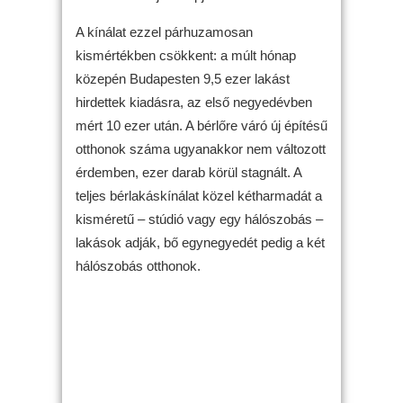
A kínálat ezzel párhuzamosan
kismértékben csökkent: a múlt hónap
közepén Budapesten 9,5 ezer lakást
hirdettek kiadásra, az első negyedévben
mért 10 ezer után. A bérlőre váró új építésű
otthonok száma ugyanakkor nem változott
érdemben, ezer darab körül stagnált. A
teljes bérlakáskínálat közel kétharmadát a
kisméretű – stúdió vagy egy hálószobás –
lakások adják, bő egynegyedét pedig a két
hálószobás otthonok.