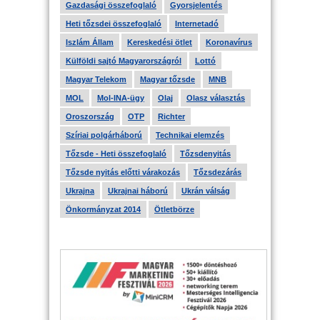
Gazdasági összefoglaló
Gyorsjelentés
Heti tőzsdei összefoglaló
Internetadó
Iszlám Állam
Kereskedési ötlet
Koronavírus
Külföldi sajtó Magyarországról
Lottó
Magyar Telekom
Magyar tőzsde
MNB
MOL
Mol-INA-ügy
Olaj
Olasz választás
Oroszország
OTP
Richter
Szíriai polgárháború
Technikai elemzés
Tőzsde - Heti összefoglaló
Tőzsdenyitás
Tőzsde nyitás előtti várakozás
Tőzsdezárás
Ukrajna
Ukrajnai háború
Ukrán válság
Önkormányzat 2014
Ötletbörze