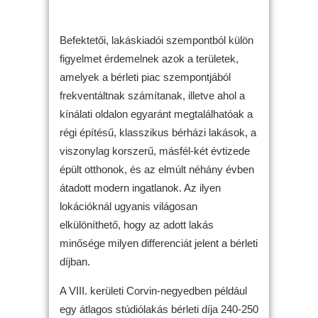
Befektetői, lakáskiadói szempontból külön
figyelmet érdemelnek azok a területek,
amelyek a bérleti piac szempontjából
frekventáltnak számítanak, illetve ahol a
kínálati oldalon egyaránt megtalálhatóak a
régi építésű, klasszikus bérházi lakások, a
viszonylag korszerű, másfél-két évtizede
épült otthonok, és az elmúlt néhány évben
átadott modern ingatlanok. Az ilyen
lokációknál ugyanis világosan
elkülöníthető, hogy az adott lakás
minősége milyen differenciát jelent a bérleti
díjban.
A VIII. kerületi Corvin-negyedben például
egy átlagos stúdiólakás bérleti díja 240-250