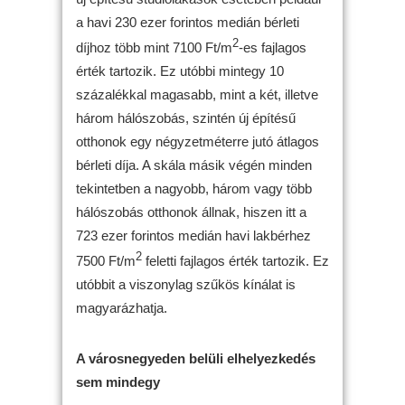
a havi 230 ezer forintos medián bérleti
2
díjhoz több mint 7100 Ft/m
-es fajlagos
érték tartozik. Ez utóbbi mintegy 10
százalékkal magasabb, mint a két, illetve
három hálószobás, szintén új építésű
otthonok egy négyzetméterre jutó átlagos
bérleti díja. A skála másik végén minden
tekintetben a nagyobb, három vagy több
hálószobás otthonok állnak, hiszen itt a
723 ezer forintos medián havi lakbérhez
2
7500 Ft/m
feletti fajlagos érték tartozik. Ez
utóbbit a viszonylag szűkös kínálat is
magyarázhatja.
A városnegyeden belüli elhelyezkedés
sem mindegy