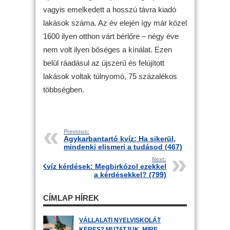
vagyis emelkedett a hosszú távra kiadó
lakások száma. Az év elején így már közel
1600 ilyen otthon várt bérlőre – négy éve
nem volt ilyen bőséges a kínálat. Ezen
belül ráadásul az újszerű és felújított
lakások voltak túlnyomó, 75 százalékos
többségben.
Previous:
Agykarbantartó kvíz: Ha sikerül,
mindenki elismeri a tudásod (467)
Next:
Kvíz kérdések: Megbirkózol ezekkel
a kérdésekkel? (799)
CÍMLAP HÍREK
VÁLLALATI NYELVISKOLÁT
KERES? MUTATJUK, MIRE