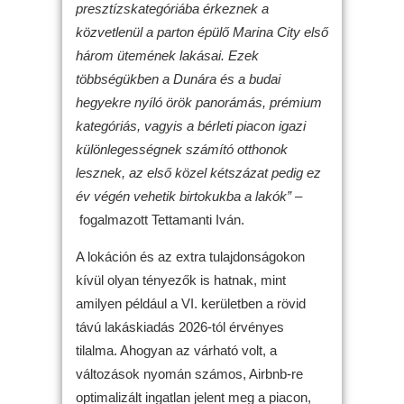
presztízskategóriába érkeznek a
közvetlenül a parton épülő Marina City első
három ütemének lakásai. Ezek
többségükben a Dunára és a budai
hegyekre nyíló örök panorámás, prémium
kategóriás, vagyis a bérleti piacon igazi
különlegességnek számító otthonok
lesznek, az első közel kétszázat pedig ez
év végén vehetik birtokukba a lakók” –
fogalmazott Tettamanti Iván.
A lokáción és az extra tulajdonságokon
kívül olyan tényezők is hatnak, mint
amilyen például a VI. kerületben a rövid
távú lakáskiadás 2026-tól érvényes
tilalma. Ahogyan az várható volt, a
változások nyomán számos, Airbnb-re
optimalizált ingatlan jelent meg a piacon,