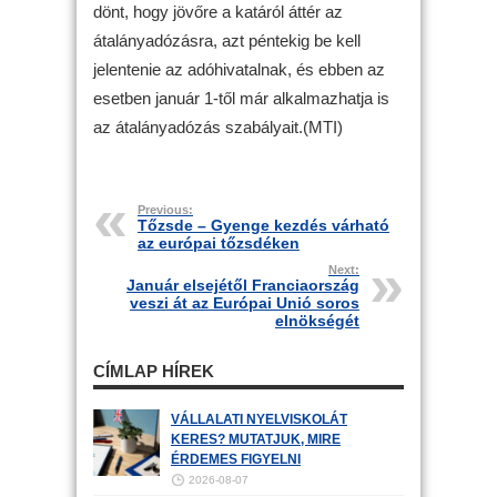
dönt, hogy jövőre a katáról áttér az
átalányadózásra, azt péntekig be kell
jelentenie az adóhivatalnak, és ebben az
esetben január 1-től már alkalmazhatja is
az átalányadózás szabályait.(MTI)
Previous:
Tőzsde – Gyenge kezdés várható
az európai tőzsdéken
Next:
Január elsejétől Franciaország
veszi át az Európai Unió soros
elnökségét
CÍMLAP HÍREK
VÁLLALATI NYELVISKOLÁT
KERES? MUTATJUK, MIRE
ÉRDEMES FIGYELNI
2026-08-07