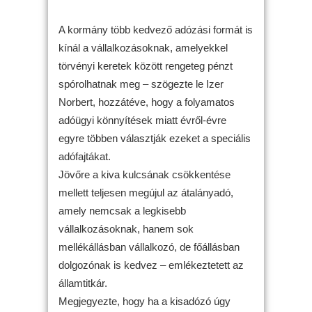
A kormány több kedvező adózási formát is
kínál a vállalkozásoknak, amelyekkel
törvényi keretek között rengeteg pénzt
spórolhatnak meg – szögezte le Izer
Norbert, hozzátéve, hogy a folyamatos
adóügyi könnyítések miatt évről-évre
egyre többen választják ezeket a speciális
adófajtákat.
Jövőre a kiva kulcsának csökkentése
mellett teljesen megújul az átalányadó,
amely nemcsak a legkisebb
vállalkozásoknak, hanem sok
mellékállásban vállalkozó, de főállásban
dolgozónak is kedvez – emlékeztetett az
államtitkár.
Megjegyezte, hogy ha a kisadózó úgy