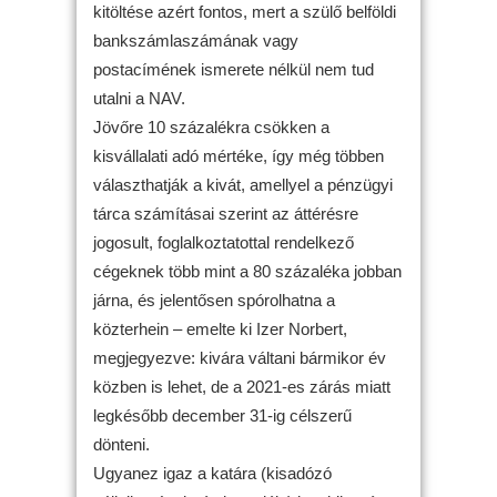
kitöltése azért fontos, mert a szülő belföldi
bankszámlaszámának vagy
postacímének ismerete nélkül nem tud
utalni a NAV.
Jövőre 10 százalékra csökken a
kisvállalati adó mértéke, így még többen
választhatják a kivát, amellyel a pénzügyi
tárca számításai szerint az áttérésre
jogosult, foglalkoztatottal rendelkező
cégeknek több mint a 80 százaléka jobban
járna, és jelentősen spórolhatna a
közterhein – emelte ki Izer Norbert,
megjegyezve: kivára váltani bármikor év
közben is lehet, de a 2021-es zárás miatt
legkésőbb december 31-ig célszerű
dönteni.
Ugyanez igaz a katára (kisadózó