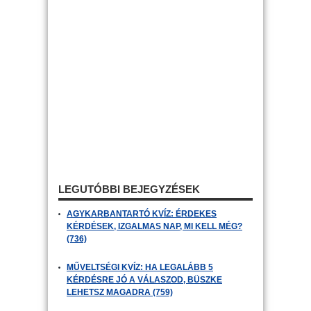
LEGUTÓBBI BEJEGYZÉSEK
AGYKARBANTARTÓ KVÍZ: ÉRDEKES
KÉRDÉSEK, IZGALMAS NAP, MI KELL MÉG?
(736)
MŰVELTSÉGI KVÍZ: HA LEGALÁBB 5
KÉRDÉSRE JÓ A VÁLASZOD, BÜSZKE
LEHETSZ MAGADRA (759)