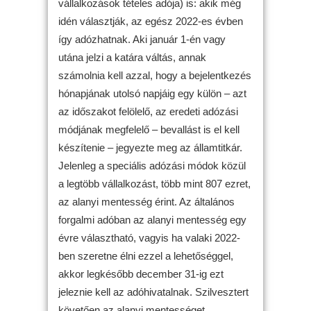
vállalkozások tételes adója) is: akik még
idén választják, az egész 2022-es évben
így adózhatnak. Aki január 1-én vagy
utána jelzi a katára váltás, annak
számolnia kell azzal, hogy a bejelentkezés
hónapjának utolsó napjáig egy külön – azt
az időszakot felölelő, az eredeti adózási
módjának megfelelő – bevallást is el kell
készítenie – jegyezte meg az államtitkár.
Jelenleg a speciális adózási módok közül
a legtöbb vállalkozást, több mint 807 ezret,
az alanyi mentesség érint. Az általános
forgalmi adóban az alanyi mentesség egy
évre választható, vagyis ha valaki 2022-
ben szeretne élni ezzel a lehetőséggel,
akkor legkésőbb december 31-ig ezt
jeleznie kell az adóhivatalnak. Szilvesztert
követően az alanyi mentességet