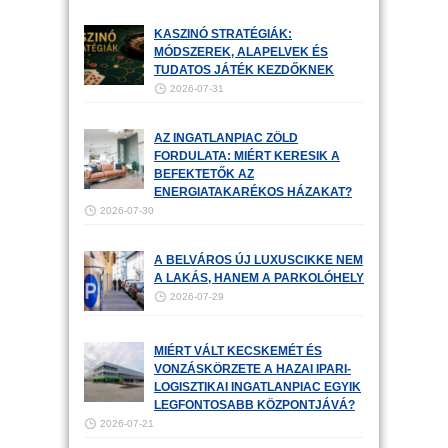
KASZINÓ STRATÉGIÁK:
MÓDSZEREK, ALAPELVEK ÉS
TUDATOS JÁTÉK KEZDŐKNEK
2026-07-31
AZ INGATLANPIAC ZÖLD
FORDULATA: MIÉRT KERESIK A
BEFEKTETŐK AZ
ENERGIATAKARÉKOS HÁZAKAT?
2026-07-30
A BELVÁROS ÚJ LUXUSCIKKE NEM
A LAKÁS, HANEM A PARKOLÓHELY
2026-07-29
MIÉRT VÁLT KECSKEMÉT ÉS
VONZÁSKÖRZETE A HAZAI IPARI-
LOGISZTIKAI INGATLANPIAC EGYIK
LEGFONTOSABB KÖZPONTJÁVÁ?
2026-07-21