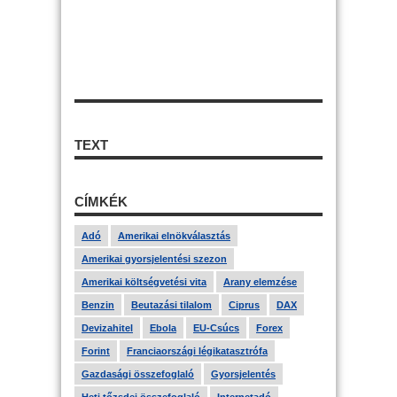
TEXT
CÍMKÉK
Adó
Amerikai elnökválasztás
Amerikai gyorsjelentési szezon
Amerikai költségvetési vita
Arany elemzése
Benzin
Beutazási tilalom
Ciprus
DAX
Devizahitel
Ebola
EU-Csúcs
Forex
Forint
Franciaországi légikatasztrófa
Gazdasági összefoglaló
Gyorsjelentés