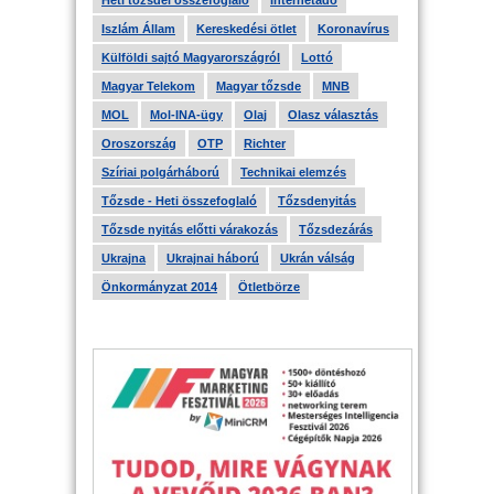
Heti tőzsdei összefoglaló
Internetadó
Iszlám Állam
Kereskedési ötlet
Koronavírus
Külföldi sajtó Magyarországról
Lottó
Magyar Telekom
Magyar tőzsde
MNB
MOL
Mol-INA-ügy
Olaj
Olasz választás
Oroszország
OTP
Richter
Szíriai polgárháború
Technikai elemzés
Tőzsde - Heti összefoglaló
Tőzsdenyitás
Tőzsde nyitás előtti várakozás
Tőzsdezárás
Ukrajna
Ukrajnai háború
Ukrán válság
Önkormányzat 2014
Ötletbörze