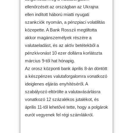
ellenőrzését az országban az Ukrajna
ellen indított háború miatti nyugati
szankciók nyomán, a pénzpiaci volatilitás
közepette. A Bank Rosszii megtiltotta
akkor magánszemélyek részére a
valutaeladást, és az aktív betétekből a
pénzkivonást 10 ezer dollárra korlátozta
március 9-től hat hónapig.
Az orosz központi bank április 8-án döntött
a készpénzes valutaforgalomra vonatkozó
ideiglenes eljárás enyhítéséről. A
szabályozó eltörölte a valutavásárlásra
vonatkozó 12 százalékos jutalékot, és
április 11-től lehetővé tette, hogy a polgárok
eurót vegyenek fel régi számláikról.