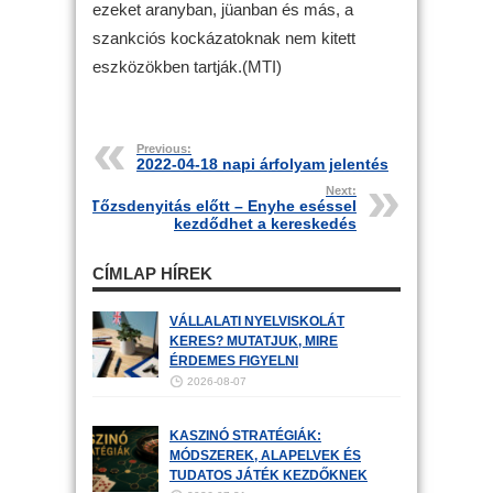
ezeket aranyban, jüanban és más, a
szankciós kockázatoknak nem kitett
eszközökben tartják.(MTI)
Previous:
2022-04-18 napi árfolyam jelentés
Next:
Tőzsdenyitás előtt – Enyhe eséssel
kezdődhet a kereskedés
CÍMLAP HÍREK
VÁLLALATI NYELVISKOLÁT
KERES? MUTATJUK, MIRE
ÉRDEMES FIGYELNI
2026-08-07
KASZINÓ STRATÉGIÁK:
MÓDSZEREK, ALAPELVEK ÉS
TUDATOS JÁTÉK KEZDŐKNEK