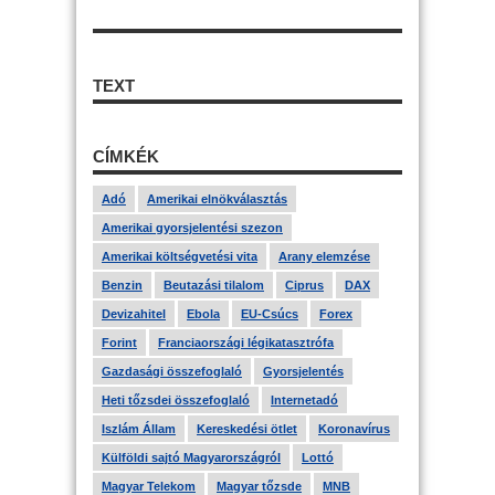
TEXT
CÍMKÉK
Adó
Amerikai elnökválasztás
Amerikai gyorsjelentési szezon
Amerikai költségvetési vita
Arany elemzése
Benzin
Beutazási tilalom
Ciprus
DAX
Devizahitel
Ebola
EU-Csúcs
Forex
Forint
Franciaországi légikatasztrófa
Gazdasági összefoglaló
Gyorsjelentés
Heti tőzsdei összefoglaló
Internetadó
Iszlám Állam
Kereskedési ötlet
Koronavírus
Külföldi sajtó Magyarországról
Lottó
Magyar Telekom
Magyar tőzsde
MNB