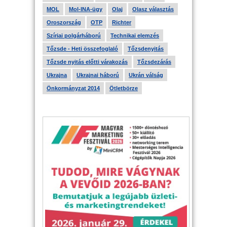
MOL
Mol-INA-ügy
Olaj
Olasz választás
Oroszország
OTP
Richter
Szíriai polgárháború
Technikai elemzés
Tőzsde - Heti összefoglaló
Tőzsdenyitás
Tőzsde nyitás előtti várakozás
Tőzsdezárás
Ukrajna
Ukrajnai háború
Ukrán válság
Önkormányzat 2014
Ötletbörze