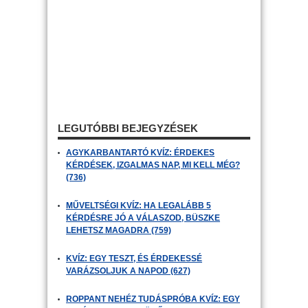
LEGUTÓBBI BEJEGYZÉSEK
AGYKARBANTARTÓ KVÍZ: ÉRDEKES
KÉRDÉSEK, IZGALMAS NAP, MI KELL MÉG?
(736)
MŰVELTSÉGI KVÍZ: HA LEGALÁBB 5
KÉRDÉSRE JÓ A VÁLASZOD, BÜSZKE
LEHETSZ MAGADRA (759)
KVÍZ: EGY TESZT, ÉS ÉRDEKESSÉ
VARÁZSOLJUK A NAPOD (627)
ROPPANT NEHÉZ TUDÁSPRÓBA KVÍZ: EGY