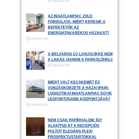
2026-07-31
AZ INGATLANPIAC ZÖLD
FORDULATA: MIÉRT KERESIK A
BEFEKTETŐK AZ
ENERGIATAKARÉKOS HÁZAKAT?
2026-07-30
A BELVÁROS ÚJ LUXUSCIKKE NEM
A LAKÁS, HANEM A PARKOLÓHELY
2026-07-29
MIÉRT VÁLT KECSKEMÉT ÉS
VONZÁSKÖRZETE A HAZAI IPARI-
LOGISZTIKAI INGATLANPIAC EGYIK
LEGFONTOSABB KÖZPONTJÁVÁ?
2026-07-21
NEM CSAK PAPÍRHALOM: ÍGY
ALAKÍTSD ÁT A RECEPCIÓS
PULTOT ELEGÁNS PLEXI
PROSPEKTUSTARTÓKKAL